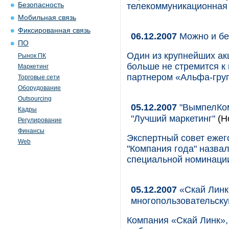
Безопасность
телекоммуникационная 
Мобильная связь
Фиксированная связь
06.12.2007
Можно и бе
ПО
Один из крупнейших ак
Рынок ПК
больше не стремится к
Маркетинг
партнером «Альфа-гру
Торговые сети
Оборудование
Outsourcing
05.12.2007
"ВымпелКом
Кадры
"Лучший маркетинг"
(Н
Регулирование
Финансы
Экспертный совет ежег
Web
"Компания года" назва
специальной номинации
05.12.2007
«Скай Линк
многопользовательск
Компания «Скай Линк»,