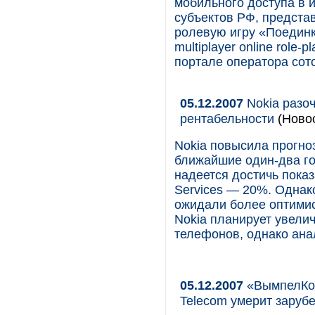
мобильного доступа в и
субъектов РФ, предста
ролевую игру «Поединк
multiplayer online role
портале оператора сот
05.12.2007
Nokia разо
рентабельности
(Новос
Nokia повысила прогно
ближайшие один-два г
надеется достичь пока
Services — 20%. Однак
ожидали более оптими­с
Nokia планирует увели
телефонов, однако анал
05.12.2007
«ВымпелКом
Telecom умерит заруб