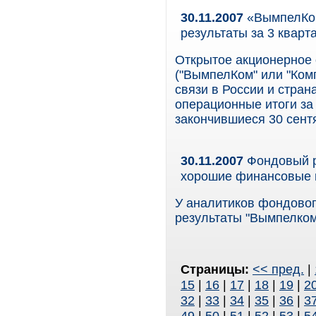
30.11.2007
«ВымпелКом
результаты за 3 кварт
Открытое акционерное
("ВымпелКом" или "Ком
связи в России и стра
операционные итоги за 
закончившиеся 30 сент
30.11.2007
Фондовый р
хорошие финансовые 
У аналитиков фондовог
результаты "Вымпелком
Страницы:
<< пред.
|
15
|
16
|
17
|
18
|
19
|
2
32
|
33
|
34
|
35
|
36
|
3
49
|
50
|
51
|
52
|
53
|
5