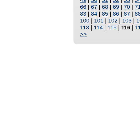
66
|
67
|
68
|
69
|
70
|
7
83
|
84
|
85
|
86
|
87
|
8
100
|
101
|
102
|
103
|
1
113
|
114
|
115
|
116
|
1
>>