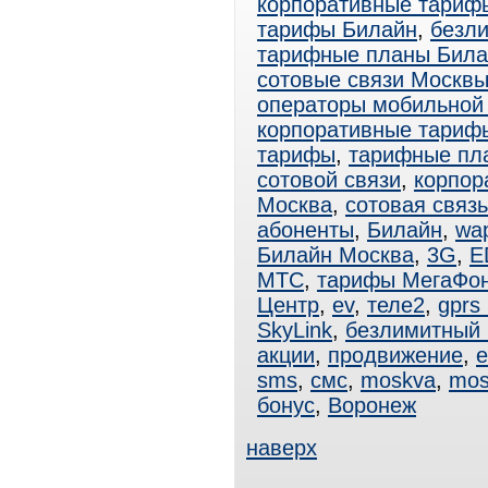
корпоративные тариф
тарифы Билайн
,
безл
тарифные планы Била
сотовые связи Москв
операторы мобильной
корпоративные тари
тарифы
,
тарифные пл
сотовой связи
,
корпор
Москва
,
сотовая связ
абоненты
,
Билайн
,
wa
Билайн Москва
,
3G
,
E
МТС
,
тарифы МегаФо
Центр
,
ev
,
теле2
,
gprs
SkyLink
,
безлимитный
акции
,
продвижение
,
e
sms
,
смс
,
moskva
,
mos
бонус
,
Воронеж
наверх