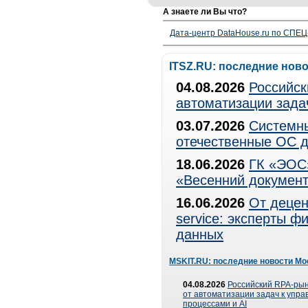
А знаете ли Вы что?
Дата-центр DataHouse.ru по СПЕЦ-
ITSZ.RU: последние нов
04.08.2026
Российск
автоматизации зада
03.07.2026
Системны
отечественные ОС д
18.06.2026
ГК «ЭОС»
«Весенний документ
16.06.2026
От децен
service: эксперты 
данных
MSKIT.RU: последние новости Мо
04.08.2026
Российский RPA-рын
от автоматизации задач к упр
процессами и AI