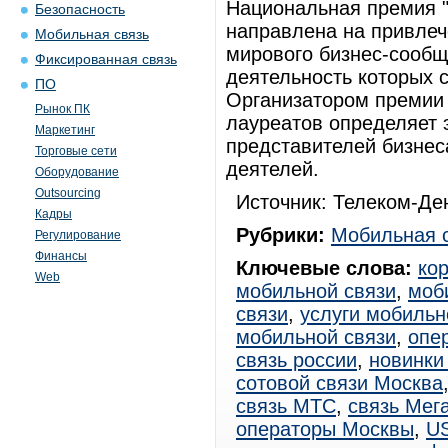
Национальная премия "К
Безопасность
направлена на привлеч
Мобильная связь
мирового бизнес-сообщ
Фиксированная связь
деятельность которых 
ПО
Организатором премии 
Рынок ПК
лауреатов определяет 
Маркетинг
представителей бизнес
Торговые сети
деятелей.
Оборудование
Outsourcing
Источник: Телеком-Ден
Кадры
Рубрики:
Мобильная 
Регулирование
Финансы
Ключевые слова:
ко
Web
мобильной связи
,
моб
связи
,
услуги мобильн
мобильной связи
,
опе
связь россии
,
новинки
сотовой связи Москва
связь МТС
,
связь Мег
операторы Москвы
,
U