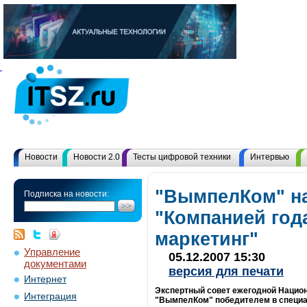
Новости
Новости 2.0
Тесты цифровой техники
Интервью
"ВымпелКом" н
Подписка на новости:
"Компанией год
маркетинг"
Управление
05.12.2007 15:30
документами
версия для печати
Интернет
Экспертный совет ежегодной Национ
Интеграция
"ВымпелКом" победителем в специа