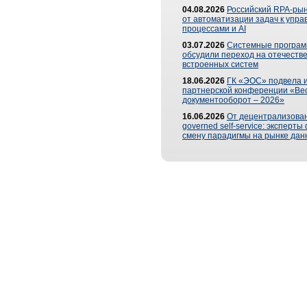
04.08.2026
Российский RPA-рын
от автоматизации задач к упр
процессами и AI
03.07.2026
Системные програ
обсудили переход на отечеств
встроенных систем
18.06.2026
ГК «ЭОС» подвела и
партнерской конференции «Ве
документооборот – 2026»
16.06.2026
От децентрализован
governed self-service: эксперт
смену парадигмы на рынке дан