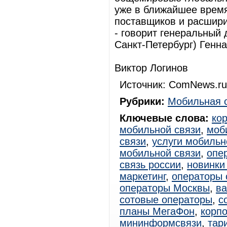
уже в ближайшее время
поставщиков и расшир
- говорит генеральный 
Санкт-Петербург) Генна
Виктор Логинов
Источник: ComNews.ru
Рубрики:
Мобильная 
Ключевые слова:
ко
мобильной связи
,
моб
связи
,
услуги мобильн
мобильной связи
,
опе
связь россии
,
новинки
маркетинг
,
операторы 
операторы Москвы
,
ва
сотовые операторы
,
с
планы МегаФон
,
корп
мининформсвязи
,
тар