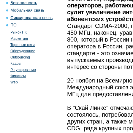
Безопасность
операторов, работающ
Мобильная связь
сулит увеличение инт
Фиксированная связь
абонентских устройст
Стандарт CDMA-2000, 
ПО
450 МГц, наконец, ура
Рынок ПК
800, который в России 
Маркетинг
Торговые сети
оператора в России, р
Оборудование
стандарте - это означа
Outsourcing
выпускаемых производи
Кадры
интерес со стороны по
Регулирование
Финансы
20 ноября на Всемирно
Web
Международный союз эл
МГц для предоставлени
В "Скай Линке" отмечаю
состоялось, потребова
других стран, а также 
CDG, ряда крупных про