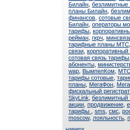
Билайн
,
безлимитные
планы Билайн
,
безли
финансов
,
сотовые св
Билайн
,
операторы мо
тарифы
,
корпоративн
рейман
,
гкрч
,
минсвяз
тарифные планы МТС
связи
,
корпоративный
сотовая связь тарифы
абоненты
,
министерст
wap
,
ВымпелКом
,
МТ
тарифы сотовые
,
тар
планы
,
МегаФон
,
Мега
фискальный регистрат
SkyLink
,
безлимитный
акции
,
продвижение
,
e
тарифы
,
sms
,
смс
,
ро
moscow
,
лояльность
,
наверх