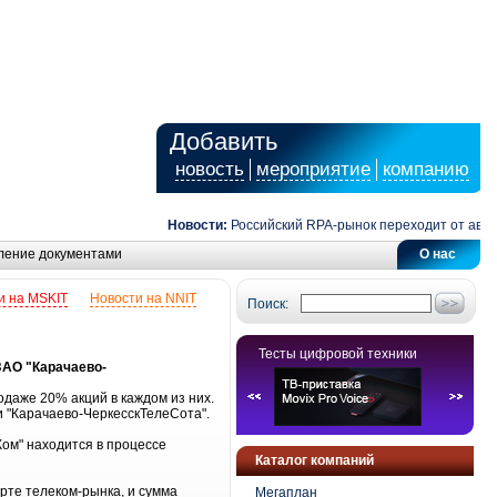
Добавить
новость
мероприятие
компанию
Новости:
Российский RPA-рынок переходит от автома
ление документами
О нас
и на MSKIT
Новости на NNIT
Поиск:
Тесты цифровой техники
ЗАО "Карачаево-
одаже 20% акций в каждом из них.
 "Карачаево-ЧеркесскТелеСота".
ом" находится в процессе
Каталог компаний
рте телеком-рынка, и сумма
Мегаплан