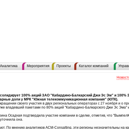
Аналитика
Мероприятия
Проекты
Каталог компаний
Управ
Новост
солидирует 100% акций ЗАО "Кабардино-Балкарский Джи Эс Эм" и 100% 
арные доли у МРК "Южная телекоммуникационная компания" (ЮТК).
ращении своего участия в двух региональных операторах с 27 ноября и о пр
же владевший пакетами по 80% акций "Кабардино-Балкарского Джи Эс Эма" и
ина Осадчая подтвердила участие компании в сделке, отметив, что "ВымпелК
 уточнила она.
ют. По мнению аналитиков ACM-Consalting, эти регионы незначительны на ка