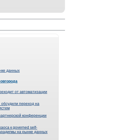
ынке данных
Новгорода
реходит от автоматизации
 обсудили переход на
истем
партнерской конференции
оса к governed self-
парадигмы на рынке данных