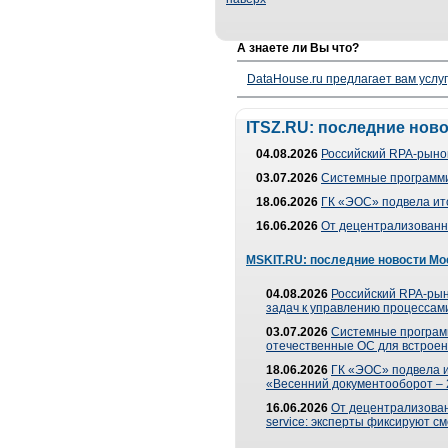
А знаете ли Вы что?
DataHouse.ru предлагает вам услу
ITSZ.RU: последние нов
04.08.2026
Российский RPA-рынок
03.07.2026
Системные программи
18.06.2026
ГК «ЭОС» подвела ит
16.06.2026
От децентрализованно
MSKIT.RU: последние новости Мо
04.08.2026
Российский RPA-рын
задач к управлению процессами
03.07.2026
Системные програм
отечественные ОС для встроен
18.06.2026
ГК «ЭОС» подвела 
«Весенний документооборот –
16.06.2026
От децентрализованн
service: эксперты фиксируют с