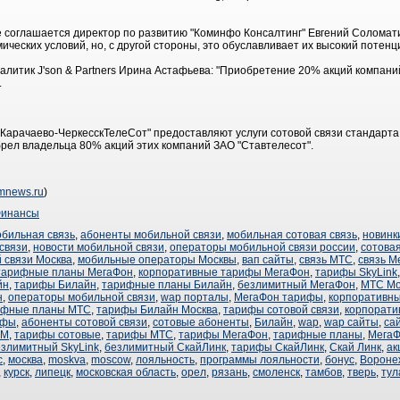
не соглашается директор по развитию "Коминфо Консалтинг" Евгений Соломати
мических условий, но, с другой стороны, это обуславливает их высокий потенц
алитик J'son & Partners Ирина Астафьева: "Приобретение 20% акций компани
.
"Карачаево-ЧеркесскТелеСот" предоставляют услуги сотовой связи стандарт
брел владельца 80% акций этих компаний ЗАО "Ставтелесот".
omnews.ru
)
инансы
обильная связь
,
абоненты мобильной связи
,
мобильная сотовая связь
,
новинк
связи
,
новости мобильной связи
,
операторы мобильной связи россии
,
сотовая
 связи Москва
,
мобильные операторы Москвы
,
вап сайты
,
связь МТС
,
связь М
тарифные планы МегаФон
,
корпоративные тарифы МегаФон
,
тарифы SkyLink
йн
,
тарифы Билайн
,
тарифные планы Билайн
,
безлимитный МегаФон
,
МТС Мо
н
,
операторы мобильной связи
,
wap порталы
,
МегаФон тарифы
,
корпоративн
ифные планы МТС
,
тарифы Билайн Москва
,
тарифы сотовой связи
,
корпорат
ифы
,
абоненты сотовой связи
,
сотовые абоненты
,
Билайн
,
wap
,
wap сайты
,
са
SM
,
тарифы сотовые
,
тарифы МТС
,
тарифы МегаФон
,
тарифные планы
,
Мега
езлимитный SkyLink
,
безлимитный СкайЛинк
,
тарифы СкайЛинк
,
Скай Линк
,
ак
с
,
москва
,
moskva
,
moscow
,
лояльность
,
программы лояльности
,
бонус
,
Вороне
,
курск
,
липецк
,
московская область
,
орел
,
рязань
,
смоленск
,
тамбов
,
тверь
,
тул