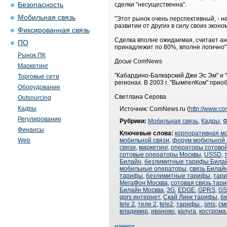
Безопасность
сделки "несущественна".
Мобильная связь
"Этот рынок очень перспективный, - 
развитии от других в силу своих эконо
Фиксированная связь
Сделка вполне ожидаемая, считает ан
ПО
принадлежит по 80%, вполне логично"
Рынок ПК
Досье ComNews
Маркетинг
"Кабардино-Балкарский Джи Эс Эм" и 
Торговые сети
регионах. В 2003 г. "ВымпелКом" прио
Оборудование
Светлана Серова
Outsourcing
Кадры
Источник: ComNews.ru (
http://www.c
Регулирование
Рубрики:
Мобильная связь
,
Кадры
,
Ф
Финансы
Ключевые слова:
корпоративная м
Web
мобильной связи
,
форум мобильной 
связи
,
маркетинг
,
операторы сотовой
сотовые операторы Москвы
,
USSD
,
Билайн
,
безлимитные тарифы Била
мобильные операторы
,
связь Билай
тарифы
,
безлимитные тарифы
,
тар
МегаФон Москва
,
сотовая связь тар
Билайн Москва
,
3G
,
EDGE
,
GPRS
,
G
gprs интернет
,
Скай Линк тарифы
,
б
tele 2
,
теле 2
,
tele2
,
тарифы
,
sms
,
см
владимир
,
иваново
,
калуга
,
кострома
наверх