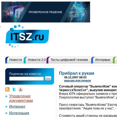
Новости
Новости 2.0
Тесты цифровой техники
Интервью
Прибрал к рукам
Подписка на новости:
06.12.2007 08:03
версия для печати
Сотовый оператор "ВымпелКом" кон
ЧеркесскТелеСот", выкупив минорит
Вчера ЮТК официально заявила о прек
Управление
Покупателем выступил "ВымпелКом", у
документами
Пресс-секретарь "ВымпелКома" Екатер
Интернет
приобретения. "Акции пока не у нас", -
Интеграция
Стоимость акций стороны не раскрыва