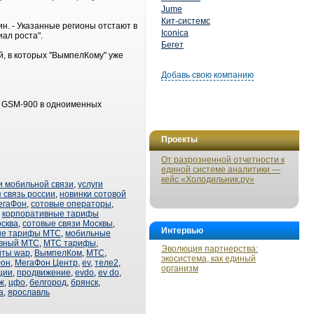
Jume
Кит-системс
н. - Указанные регионы отстают в
Iconica
иал роста".
Бегет
й, в которых "ВымпелКому" уже
Добавь свою компанию
а GSM-900 в одноименных
Проекты
От разрозненной отчетности к
единой системе аналитики —
кейс «Холодильник.ру»
и мобильной связи
,
услуги
 связь россии
,
новинки сотовой
егаФон
,
сотовые операторы
,
,
корпоративные тарифы
сква
,
сотовые связи Москвы
,
Интервью
ые тарифы МТС
,
мобильные
ивный МТС
,
МТС тарифы
,
Эволюция партнерства:
йты wap
,
ВымпелКом
,
МТС
,
экосистема, как единый
Фон
,
МегаФон Центр
,
ev
,
теле2
,
организм
ции
,
продвижение
,
evdo
,
ev do
,
ж
,
цфо
,
белгород
,
брянск
,
а
,
ярославль