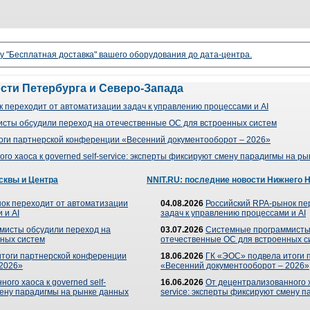
гу "Бесплатная доставка" вашего оборудования до дата-центра.
ости Петербурга и Северо-Запада
 переходит от автоматизации задач к управлению процессами и AI
сты обсудили переход на отечественные ОС для встроенных систем
оги партнерской конференции «Весенний документооборот – 2026»
го хаоса к governed self-service: эксперты фиксируют смену парадигмы на р
сквы и Центра
NNIT.RU: последние новости Нижнего 
ок переходит от автоматизации
04.08.2026
Российский RPA-рынок пе
 и AI
задач к управлению процессами и AI
мисты обсудили переход на
03.07.2026
Системные программисты
ных систем
отечественные ОС для встроенных с
итоги партнерской конференции
18.06.2026
ГК «ЭОС» подвела итоги 
 2026»
«Весенний документооборот – 2026»
ого хаоса к governed self-
16.06.2026
От децентрализованного ха
мену парадигмы на рынке данных
service: эксперты фиксируют смену 