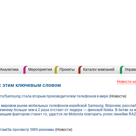
Аналитика
Мероприятия
Проекты
Каталог компаний
Управ
Новости н
с этим ключевым словом
сто/Samsung стала вторым производителем телефонов в мире
(Новости)
на мировом рынке мобильных телефонов корейской Samsung. Впрочем, рассл
ежнему больше чем в 2 раза отстает от лидера — финской Nokia. В битве за 
щим фактором станет то, удастся ли Motorola повторить успех линейки RAZ
там/За просмотр SMS-рекламы
(Новости)