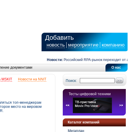
Добавить
новость
мероприятие
компанию
Новости:
Российский RPA-рынок переходит от автома
ление документами
О нас
а MSKIT
Новости на NNIT
Поиск:
Тесты цифровой техники
абляться топ-менеджерам
второе место на мировом
R.
Каталог компаний
Мегаплан