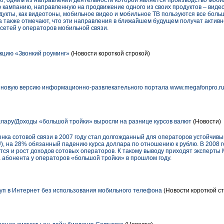
o, одним из направлений деятельности которой является производство мобил
 кампанию, направленную на продвижение одного из своих продуктов – виде
дукты, как видеотоны, мобильное видео и мобильное ТВ пользуются все бол
 также отмечают, что эти направления в ближайшем будущем получат активно
-сетей у операторов мобильной связи.
кцию «Звонкий роуминг»
(Новости короткой строкой)
 новую версию информационно-развлекательного портала www.megafonpro.r
лару/Доходы «большой тройки» выросли на разнице курсов валют
(Новости)
ка сотовой связи в 2007 году стал долгожданный для операторов устойчивы
U), на 28% обязанный падению курса доллара по отношению к рублю. В 2008 
тся и рост доходов сотовых операторов. К такому выводу приходят эксперты M
 абонента у операторов «большой тройки» в прошлом году.
п в Интернет без использования мобильного телефона
(Новости короткой ст