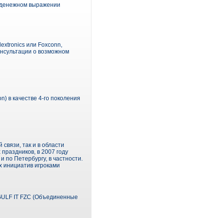
в денежном выражении
extronics или Foxconn,
онсультации о возможном
n) в качестве 4-го поколения
связи, так и в области
праздников, в 2007 году
и по Петербургу, в частности.
х инициатив игроками
GULF IT FZC (Объединенные