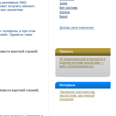
ть рекламные SMS-
Jume
может получить абонент,
Кит-системс
тают аналитики.
Iconica
Бегет
Добавь свою компанию
» телефоны, и при этом
кой». Одним из таких
овости короткой строкой)
Проекты
От разрозненной отчетности к
единой системе аналитики —
кейс «Холодильник.ру»
Интервью
Новости короткой строкой)
Эволюция партнерства:
экосистема, как единый
организм