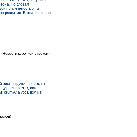
ьного контента, запустила в
отона. По словам
ьшей популярностью на
е развитие. В том числе, это
u
(Новости короткой строкой)
й рост выручки в пересчете
году рост ARPU должен
Forum Analytics, изучив
рокой)