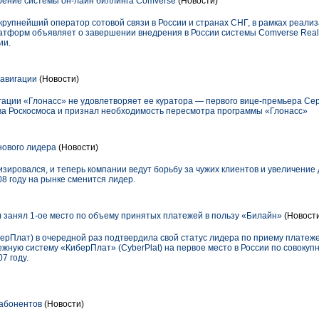
ение системы он-лайн биллинга Comverse
(Новости)
упнейший оператор сотовой связи в России и странах СНГ, в рамках реализ
тформ объявляет о завершении внедрения в России системы Comverse Real-T
ии.
навигации
(Новости)
гации «Глонасс» не удовлетворяет ее куратора — первого вице-премьера Се
тва Роскосмоса и признал необходимость пересмотра программы «Глонасс»
нового лидера
(Новости)
зировался, и теперь компании ведут борьбу за чужих клиентов и увеличение 
08 году на рынке сменится лидер.
) занял 1-ое место по объему принятых платежей в пользу «Билайн»
(Новост
ерПлат) в очередной раз подтвердила свой статус лидера по приему платеж
жную систему «КиберПлат» (CyberPlat) на первое место в России по совоку
7 году.
 абонентов
(Новости)