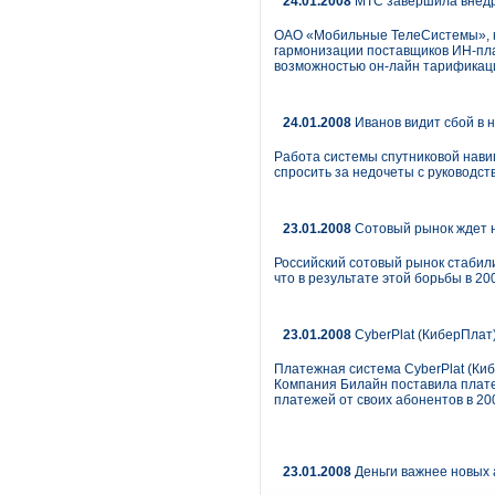
24.01.2008
МТС завершила внедр
ОАО «Мобильные ТелеСистемы», кр
гармонизации поставщиков ИН-пла
возможностью он-лайн тарификац
24.01.2008
Иванов видит сбой в 
Работа системы спутниковой нави
спросить за недочеты с руководс
23.01.2008
Сотовый рынок ждет 
Российский сотовый рынок стабили
что в результате этой борьбы в 20
23.01.2008
CyberPlat (КиберПлат
Платежная система CyberPlat (Киб
Компания Билайн поставила плате
платежей от своих абонентов в 200
23.01.2008
Деньги важнее новых