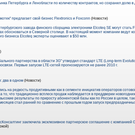
ынка Петербурга и Ленобласти по количеству контрактов, но сохранил долю 
котек" предлагает свой бизнес Flextronics и Foxconn
(Новости)
ербургского завода финского сборщика электроники Elcoteq SE могут стать Fl
ах обосноваться в Северной столице. В настоящий момент компании ведут к
го бизнеса Elcoteq эксперты оценивают в $50 млн.
)
льного партнерства в области 3G" утвердил стандарт LTE (Long-term Evolutio
связи. Первые запуски LTE-сетей прогнозируются не ранее 2010 г.
 два в одном
(Новости)
ись на редкость продуктивными как в сегменте инициатив операторов сотовой 
а то, что традиционно всплеск продаж наблюдается в преддверии новогодних 
ысокие результаты по приросту абонентской базы как по России в целом, так 
есяцев стал ранний по сравнению с прошлым годом запуск предпраздничны
Консалтинг заключила эксклюзивное партнерское соглашение с компанией 
окой)