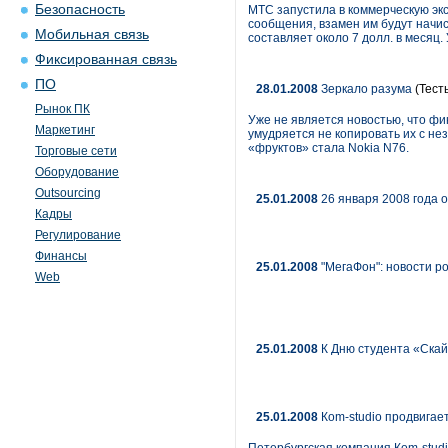
Безопасность
МТС запустила в коммерческую эк
сообщения, взамен им будут начис
Мобильная связь
составляет около 7 долл. в месяц
Фиксированная связь
ПО
28.01.2008
Зеркало разума
(Тест
Рынок ПК
Уже не является новостью, что ф
Маркетинг
умудряется не копировать их с н
«фруктов» стала Nokia N76.
Торговые сети
Оборудование
Outsourcing
25.01.2008
26 января 2008 года 
Кадры
Регулирование
Финансы
25.01.2008
"МегаФон": новости р
Web
25.01.2008
К Дню студента «Скай
25.01.2008
Кom-studio продвигае