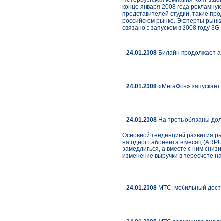
Петербургская компания Кom-studi
конце января 2008 года рекламную
представителей студии, такие про
российском рынке. Эксперты рынка
связано с запуском в 2008 году 3G
24.01.2008
Билайн продолжает а
24.01.2008
«МегаФон» запускает
24.01.2008
На треть обязаны дол
Основной тенденцией развития рын
на одного абонента в месяц (ARP
замедлиться, а вместе с ним снизи
изменение выручки в пересчете на
24.01.2008
МТС: мобильный досту