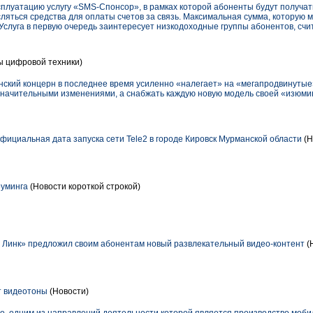
сплуатацию услугу «SMS-Спонсор», в рамках которой абоненты будут получа
ляться средства для оплаты счетов за связь. Максимальная сумма, которую 
. Услуга в первую очередь заинтересует низкодоходные группы абонентов, счи
ы цифровой техники)
инский концерн в последнее время усиленно «налегает» на «мегапродвинутые
езначительными изменениями, а снабжать каждую новую модель своей «изюмин
официальная дата запуска сети Tele2 в городе Кировск Мурманской области
(Н
оуминга
(Новости короткой строкой)
 Линк» предложил своим абонентам новый развлекательный видео-контент
(
т видеотоны
(Новости)