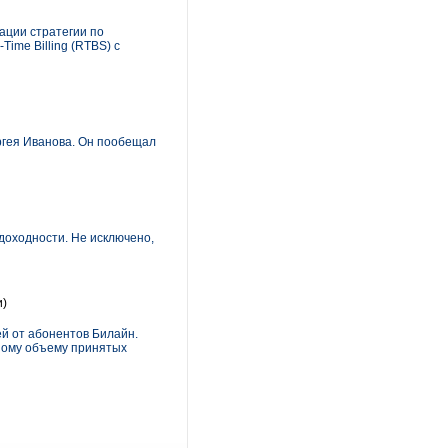
ации стратегии по
ime Billing (RTBS) с
ргея Иванова. Он пообещал
доходности. Не исключено,
и)
ей от абонентов Билайн.
пному объему принятых