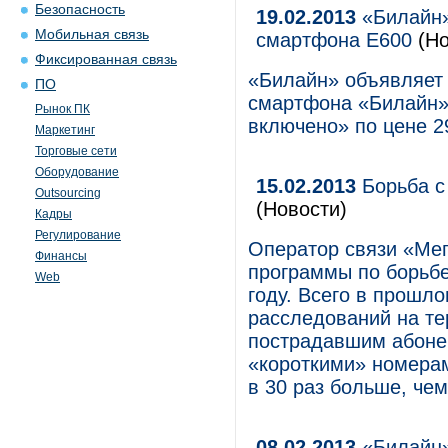
Безопасность
19.02.2013
«Билайн»
Мобильная связь
смартфона Е600
(Но
Фиксированная связь
«Билайн» объявляет 
ПО
смартфона «Билайн»
Рынок ПК
включено» по цене 2
Маркетинг
Торговые сети
Оборудование
15.02.2013
Борьба с
Outsourcing
(Новости)
Кадры
Регулирование
Оператор связи «Мег
Финансы
программы по борьб
Web
году. Всего в прошл
расследований на те
пострадавшим абоне
«короткими» номерам
в 30 раз больше, чем
08.02.2013
«Билайн»