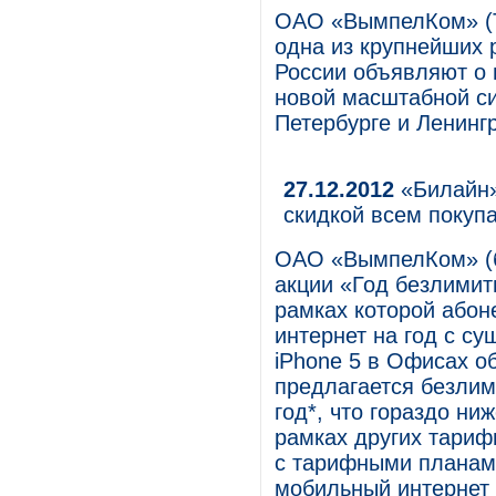
ОАО «ВымпелКом» (Т
одна из крупнейших 
России объявляют о 
новой масштабной си
Петербурге и Ленинг
27.12.2012
«Билайн»
скидкой всем покуп
ОАО «ВымпелКом» (б
акции «Год безлимитн
рамках которой абон
интернет на год с с
iPhone 5 в Офисах о
предлагается безлим
год*, что гораздо ни
рамках других тариф
с тарифными планами
мобильный интернет 