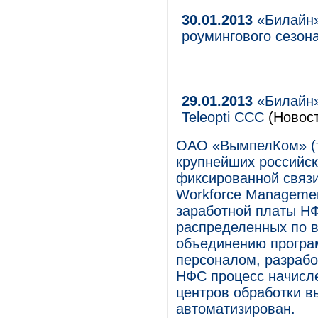
30.01.2013
«Билайн»
роумингового сезон
29.01.2013
«Билайн»
Teleopti CCC
(Новост
ОАО «ВымпелКом» (т
крупнейших российск
фиксированной связ
Workforce Manageme
заработной платы НФС
распределенных по в
объединению програ
персоналом, разработ
НФС процесс начисл
центров обработки в
автоматизирован.