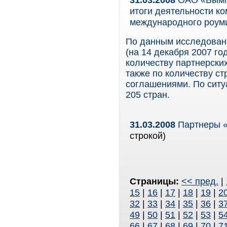
итоги деятельности к
международного роуми
По данным исследования
(на 14 декабря 2007 г
количеству партнерски
также по количеству с
соглашениями. По ситуа
205 стран.
31.03.2008
Партнеры «
строкой)
Страницы:
<< пред.
|
15
|
16
|
17
|
18
|
19
|
2
32
|
33
|
34
|
35
|
36
|
3
49
|
50
|
51
|
52
|
53
|
5
66
|
67
|
68
|
69
|
70
|
7