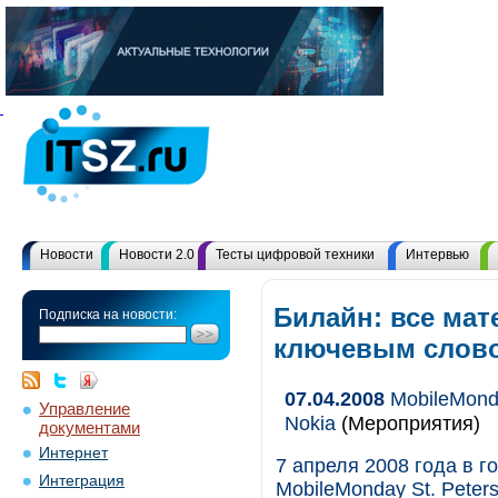
Новости
Новости 2.0
Тесты цифровой техники
Интервью
Билайн: все мат
Подписка на новости:
ключевым слов
07.04.2008
MobileMonda
Управление
Nokia
(Мероприятия)
документами
Интернет
7 апреля 2008 года в г
Интеграция
MobileMonday St. Peters