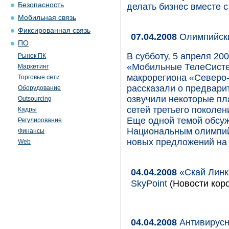
Безопасность
делать бизнес вместе с
Мобильная связь
Фиксированная связь
07.04.2008
Олимпийски
ПО
В субботу, 5 апреля 20
Рынок ПК
«Мобильные ТелеСисте
Маркетинг
макрорегиона «Северо
Торговые сети
рассказали о предвари
Оборудование
озвучили некоторые пла
Outsourcing
сетей третьего поколен
Кадры
Еще одной темой обсуж
Регулирование
Национальным олимпий
Финансы
новых предложений на
Web
04.04.2008
«Скай Линк
SkyPoint
(Новости коро
04.04.2008
Антивирусн