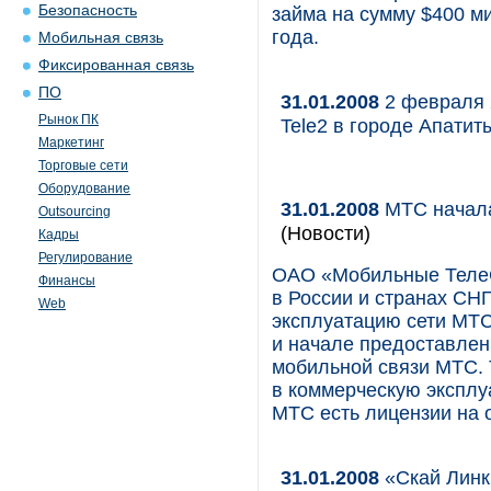
Безопасность
займа на сумму $400 м
года.
Мобильная связь
Фиксированная связь
ПО
31.01.2008
2 февраля 
Рынок ПК
Tele2 в городе Апатит
Маркетинг
Торговые сети
Оборудование
31.01.2008
МТС начала
Outsourcing
(Новости)
Кадры
Регулирование
ОАО «Мобильные ТелеС
Финансы
в России и странах СНГ
Web
эксплуатацию сети МТС
и начале предоставлен
мобильной связи МТС. 
в коммерческую эксплуа
МТС есть лицензии на о
31.01.2008
«Скай Линк