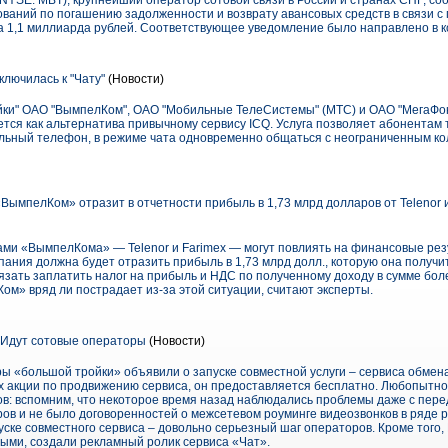
SE: MBT), крупнейший оператор сотовой связи в России и странах СНГ, с
ований по погашению задолженности и возврату авансовых средств в связи 
а 1,1 миллиарда рублей. Соответствующее уведомление было направлено в 
лючилась к "Чату"
(Новости)
йки" ОАО "ВымпелКом", ОАО "Мобильные ТелеСистемы" (МТС) и ОАО "МегаФон
уется как альтернатива привычному сервису ICQ. Услуга позволяет абонентам 
ьный телефон, в режиме чата одновременно общаться с неограниченным кол
ымпелКом» отразит в отчетности прибыль в 1,73 млрд долларов от Telenor и
ми «ВымпелКома» — Telenor и Farimex — могут повлиять на финансовые рез
пания должна будет отразить прибыль в 1,73 млрд долл., которую она получит
зать заплатить налог на прибыль и НДС по полученному доходу в сумме боле
м» вряд ли пострадает из-за этой ситуации, считают эксперты.
 Идут сотовые операторы
(Новости)
ы «большой тройки» объявили о запуске совместной услуги – сервиса обме
х акции по продвижению сервиса, он предоставляется бесплатно. Любопытно,
в: вспомним, что некоторое время назад наблюдались проблемы даже с пе
ов и не было договоренностей о межсетевом роуминге видеозвонков в ряде р
уске совместного сервиса – довольно серьезный шаг операторов. Кроме тог
выми, создали рекламный ролик сервиса «Чат».