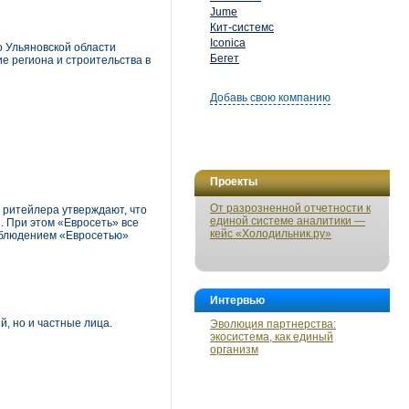
Jume
Кит-системс
Iconica
 Ульяновской области
Бегет
е региона и строительства в
Добавь свою компанию
Проекты
От разрозненной отчетности к
 ритейлера утверждают, что
единой системе аналитики —
 При этом «Евросеть» все
кейс «Холодильник.ру»
соблюдением «Евросетью»
Интервью
, но и частные лица.
Эволюция партнерства:
экосистема, как единый
организм