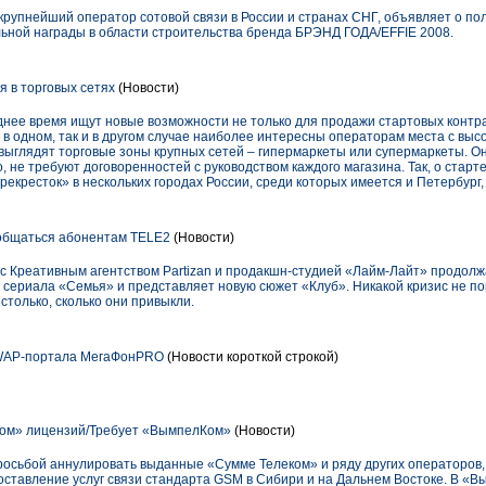
упнейший оператор сотовой связи в России и странах СНГ, объявляет о по
ной награды в области строительства бренда БРЭНД ГОДА/EFFIE 2008.
 в торговых сетях
(Новости)
днее время ищут новые возможности не только для продажи стартовых контра
 в одном, так и в другом случае наиболее интересны операторам места с вы
 выглядят торговые зоны крупных сетей – гипермаркеты или супермаркеты. 
, не требуют договоренностей с руководством каждого магазина. Так, о старт
рекресток» в нескольких городах России, среди которых имеется и Петербург
общаться абонентам TELE2
(Новости)
 с Креативным агентством Partizan и продакшн-студией «Лайм-Лайт» продол
 сериала «Семья» и представляет новую сюжет «Клуб». Никакой кризис не п
столько, сколько они привыкли.
WAP-портала МегаФонPRO
(Новости короткой строкой)
ом» лицензий/Требует «ВымпелКом»
(Новости)
росьбой аннулировать выданные «Сумме Телеком» и ряду других операторов, 
ставление услуг связи стандарта GSM в Сибири и на Дальнем Востоке. В «В