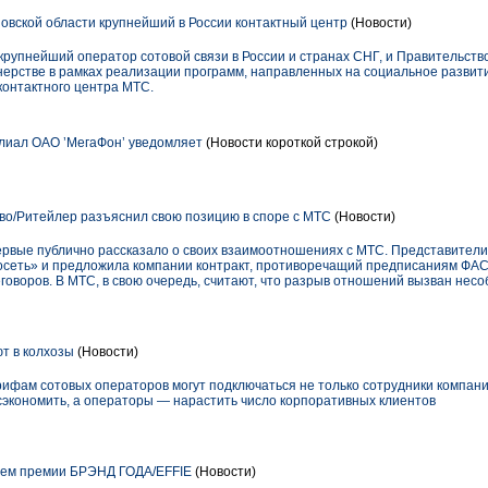
овской области крупнейший в России контактный центр
(Новости)
упнейший оператор сотовой связи в России и странах СНГ, и Правительство
нерстве в рамках реализации программ, направленных на социальное развити
контактного центра МТС.
иал ОАО ’МегаФон’ уведомляет
(Новости короткой строкой)
во/Ритейлер разъяснил свою позицию в споре с МТС
(Новости)
ервые публично рассказало о своих взаимоотношениях с МТС. Представители
сеть» и предложила компании контракт, противоречащий предписаниям ФАС.
еговоров. В МТС, в свою очередь, считают, что разрыв отношений вызван не
т в колхозы
(Новости)
ифам сотовых операторов могут подключаться не только сотрудники компаний
экономить, а операторы — нарастить число корпоративных клиентов
ем премии БРЭНД ГОДА/EFFIE
(Новости)