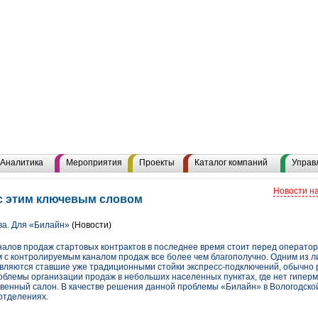
Аналитика
Мероприятия
Проекты
Каталог компаний
Управ
Новости н
с этим ключевым словом
ва. Для «Билайн»
(Новости)
налов продаж стартовых контрактов в последнее время стоит перед оператор
лом с контролируемым каналом продаж все более чем благополучно. Одним из 
вляются ставшие уже традиционными стойки экспресс-подключений, обычно
облемы организации продаж в небольших населенных пунктах, где нет гипер
венный салон. В качестве решения данной проблемы «Билайн» в Вологодско
отделениях.