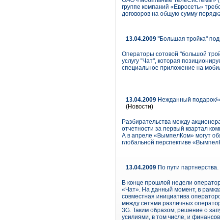
ОАО «Мобильные ТелеСистемы» (NY
группе компаний «Евросеть» треб
договоров на общую сумму порядк
13.04.2009
"Большая тройка" подк
Операторы сотовой "большой тро
услугу "Чат", которая позиционир
специальное приложение на мобил
13.04.2009
Нежданный подарок/«В
(Новости)
Разбирательства между акционера
отчетности за первый квартал ком
А в апреле «ВымпелКом» могут обя
глобальной перспективе «ВымпелКо
13.04.2009
По пути партнерства.
В конце прошлой недели оператор
«Чат». На данный момент, в рамка
совместная инициатива операторо
между сетями различных оператор
3G. Таким образом, решение о зап
усилиями, в том числе, и финансо