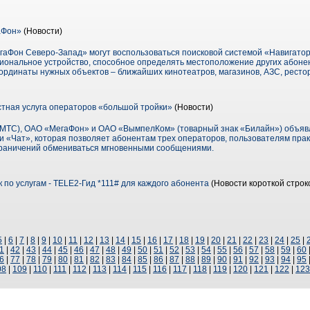
аФон»
(Новости)
гаФон Северо-Запад» могут воспользоваться поисковой системой «Навигато
ональное устройство, способное определять местоположение других абоненто
оординаты нужных объектов – ближайших кинотеатров, магазинов, АЗС, рестора
стная услуга операторов «большой тройки»
(Новости)
ТС), ОАО «МегаФон» и ОАО «ВымпелКом» (товарный знак «Билайн») объявля
ги «Чат», которая позволяет абонентам трех операторов, пользователям пра
граничений обмениваться мгновенными сообщениями.
по услугам - TELE2-Гид *111# для каждого абонента
(Новости короткой строк
5
|
6
|
7
|
8
|
9
|
10
|
11
|
12
|
13
|
14
|
15
|
16
|
17
|
18
|
19
|
20
|
21
|
22
|
23
|
24
|
25
|
1
|
42
|
43
|
44
|
45
|
46
|
47
|
48
|
49
|
50
|
51
|
52
|
53
|
54
|
55
|
56
|
57
|
58
|
59
|
60
6
|
77
|
78
|
79
|
80
|
81
|
82
|
83
|
84
|
85
|
86
|
87
|
88
|
89
|
90
|
91
|
92
|
93
|
94
|
95
08
|
109
|
110
|
111
|
112
|
113
|
114
|
115
|
116
|
117
|
118
|
119
|
120
|
121
|
122
|
123