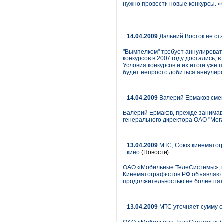
нужно провести новые конкурсы. «
14.04.2009
Дальний Восток не ст
"Вымпелком" требует аннулировать
конкурсов в 2007 году достались,
Условия конкурсов и их итоги уж
будет непросто добиться аннулир
14.04.2009
Валерий Ермаков сме
Валерий Ермаков, прежде занимав
генерального директора ОАО "Мег
13.04.2009
МТС, Союз кинематогр
кино
(Новости)
ОАО «Мобильные ТелеСистемы», кру
Кинематографистов РФ объявляют 
продолжительностью не более пят
13.04.2009
МТС уточняет сумму 