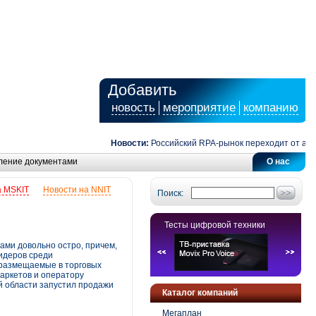
Добавить
новость
мероприятие
компанию
Новости:
Российский RPA-рынок переходит от автомат
ление документами
О нас
а MSKIT
Новости на NNIT
Поиск:
Тесты цифровой техники
ами довольно остро, причем,
лидеров среди
 размещаемые в торговых
маркетов и оператору
й области запустил продажи
Каталог компаний
Мегаплан