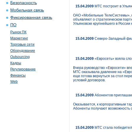
Безопасность
15.04.2009
МТС построит в Ульян
Мобильная связь
ОАО «Мобильные ТелеСистемы», кр
Фиксированная связь
объявляют о стратегическом парт
Ульяновске крупнейшего в России 
ПО
Рынок ПК
Маркетинг
15.04.2009
Северо-Западный фил
Торговые сети
Оборудование
Outsourcing
15.04.2009
«Евросеть» взяла сло
Кадры
Вчера руководство «Евросети» вп
Регулирование
МТС оказывала давление на «Евро
Финансы
еще готова вернуться за стол пер
условий договоров.
Web
15.04.2009
Абонентов приглашаю
Оказывается, к корпоративным тар
Абоненты получают возможность с
15.04.2009
МТС стала победител