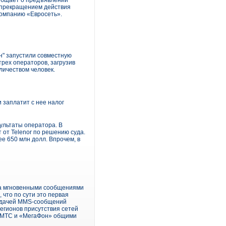
ообщает о предъявлении
с прекращением действия
компанию «Евросеть».
" запустили совместную
трех операторов, загрузив
ичеством человек.
 заплатит с нее налог
ультаты оператора. В
 от Telenor по решению суда.
е 650 млн долл. Впрочем, в
на мгновенными сообщениями
 что по сути это первая
редачей MMS-сообщений
егионов присутствия сетей
о, МТС и «МегаФон» общими