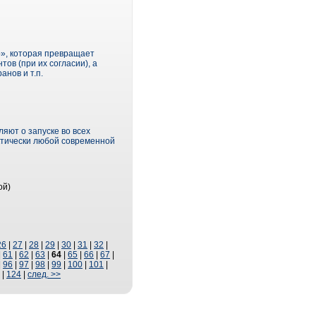
р», которая превращает
в (при их согласии), а
нов и т.п.
ют о запуске во всех
ктически любой современной
ой)
26
|
27
|
28
|
29
|
30
|
31
|
32
|
|
61
|
62
|
63
|
64
|
65
|
66
|
67
|
|
96
|
97
|
98
|
99
|
100
|
101
|
|
124
|
след. >>