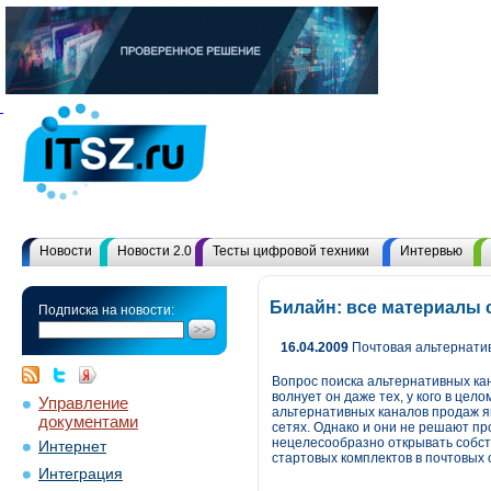
Новости
Новости 2.0
Тесты цифровой техники
Интервью
Билайн: все материалы 
Подписка на новости:
16.04.2009
Почтовая альтернати
Вопрос поиска альтернативных ка
волнует он даже тех, у кого в це
Управление
альтернативных каналов продаж я
документами
сетях. Однако и они не решают пр
нецелесообразно открывать собст
Интернет
стартовых комплектов в почтовых 
Интеграция