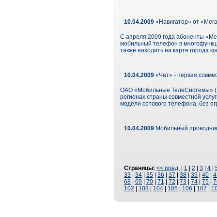
10.04.2009
«Навигатор» от «Мег
С апреля 2009 года абоненты «Ме
мобильный телефон в многофункци
также находить на карте города к
10.04.2009
«Чат» - первая совме
ОАО «Мобильные ТелеСистемы» (М
регионах страны совместной услу
модели сотового телефона, без о
10.04.2009
Мобильный проводник 
Страницы:
<< пред.
|
1
|
2
|
3
|
4
|
33
|
34
|
35
|
36
|
37
|
38
|
39
|
40
|
4
68
|
69
|
70
|
71
|
72
|
73
|
74
|
75
|
7
102
|
103
|
104
|
105
|
106
|
107
|
1