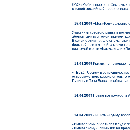
ОАО «Мобильные ТелеСистемы», кр
высшей российской профессиональ
15.04.2009
«МегаФон» закрепился
Участники сотового рынка в после
абонентами платежей, причем, как
В связи с этим привлекательными
большой поток людей, а кроме того
платежей в сети «Карусель» и «Пе
14.04.2009
Кризис не помешает 
«TELE2 Россия» в сотрудничестве
остросюжетного развлекательного
Пудингу и Тони Бонелли общаться 
14.04.2009
Новые возможности 
14.04.2009
Лишить «Сумму Телек
«ВымпелКом» обратился в суд с п
«ВымпелКому», лицензии на предо