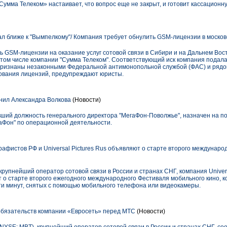
Сумма Телеком» настаивает, что вопрос еще не закрыт, и готовит кассационн
ал ближе к "Вымпелкому"/ Компания требует обнулить GSM-лицензии в моско
 GSM-лицензии на оказание услуг сотовой связи в Сибири и на Дальнем Вост
 в том числе компании "Сумма Телеком". Соответствующий иск компания подал
е признаны незаконными Федеральной антимонопольной службой (ФАС) и рядо
ования лицензий, предупреждают юристы.
нил Александра Волкова
(Новости)
ший должность генерального директора "МегаФон-Поволжье", назначен на по
аФон" по операционной деятельности.
афистов РФ и Universal Pictures Rus объявляют о старте второго междунаро
пнейший оператор сотовой связи в России и странах СНГ, компания Univers
о старте второго ежегодного международного Фестиваля мобильного кино, к
и минут, снятых с помощью мобильного телефона или видеокамеры.
обязательств компании «Евросеть» перед МТС
(Новости)