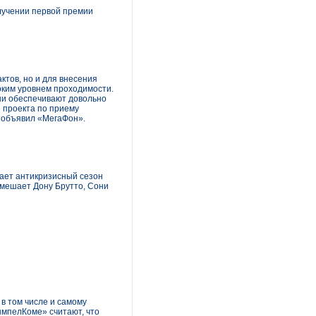
лучении первой премии
ктов, но и для внесения
соким уровнем проходимости.
Они обеспечивают довольно
е проекта по приему
, объявил «МегаФон».
жает антикризисный сезон
омешает Дону Брутто, Сони
в том числе и самому
ымпелКоме» считают, что