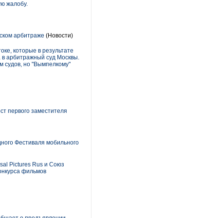
ую жалобу.
вском арбитраже
(Новости)
оке, которые в результате
а в арбитражный суд Москвы.
м судов, но "Вымпелкому"
ст первого заместителя
дного Фестиваля мобильного
al Pictures Rus и Союз
онкурса фильмов