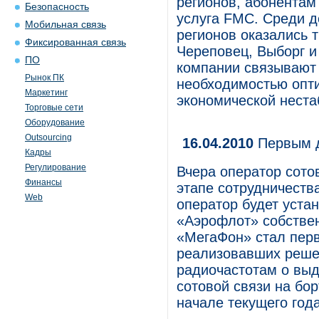
регионов, абонентам
Безопасность
услуга FMC. Среди д
Мобильная связь
регионов оказались 
Фиксированная связь
Череповец, Выборг и
ПО
компании связывают 
Рынок ПК
необходимостью опти
Маркетинг
экономической неста
Торговые сети
Оборудование
Outsourcing
16.04.2010
Первым д
Кадры
Регулирование
Вчера оператор сото
Финансы
этапе сотрудничеств
Web
оператор будет уста
«Аэрофлот» собствен
«МегаФон» стал перв
реализовавших реше
радиочастотам о выд
сотовой связи на бо
начале текущего года