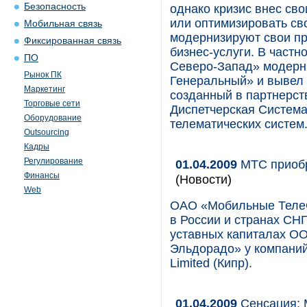
Безопасность
однако кризис внес св
или оптимизировать св
Мобильная связь
модернизируют свои п
Фиксированная связь
бизнес-услуги. В частн
ПО
Северо-Запад» модерн
Рынок ПК
Генеральный» и вывел 
Маркетинг
созданный в партнерст
Торговые сети
Диспетчерская Система
Оборудование
телематических систем
Outsourcing
Кадры
Регулирование
01.04.2009
МТС приобр
Финансы
(Новости)
Web
ОАО «Мобильные ТелеС
в России и странах СН
уставных капиталах О
Эльдорадо» у компаний K
Limited (Кипр).
01.04.2009
Сенсация: 