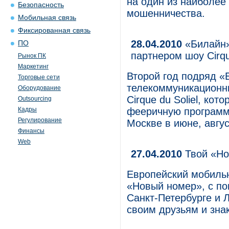
на один из наиболее
Безопасность
мошенничества.
Мобильная связь
Фиксированная связь
28.04.2010
«Билайн»
ПО
партнером шоу Cirque
Рынок ПК
Маркетинг
Второй год подряд 
Торговые сети
телекоммуникационн
Оборудование
Cirque du Soliel, ко
Outsourcing
Кадры
фееричную программ
Регулирование
Москве в июне, авгус
Финансы
Web
27.04.2010
Твой «Но
Европейский мобильн
«Новый номер», с п
Санкт-Петербурге и 
своим друзьям и зна