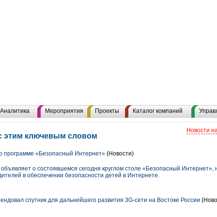
Аналитика
Мероприятия
Проекты
Каталог компаний
Управ
Новости н
с этим ключевым словом
о программе «Безопасный Интернет»
(Новости)
бъявляет о состоявшемся сегодня круглом столе «Безопасный Интернет», 
дителей в обеспечении безопасности детей в Интернете.
довал спутник для дальнейшего развития 3G-сети на Востоке России
(Ново