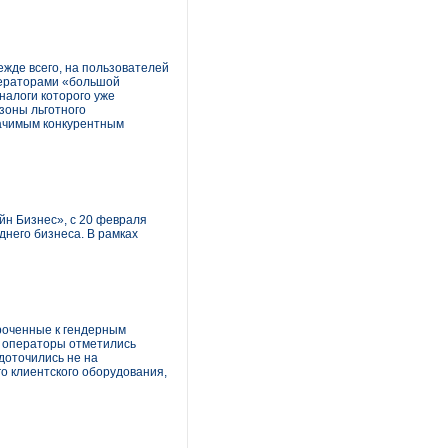
ежде всего, на пользователей
операторами «большой
аналоги которого уже
 зоны льготного
начимым конкурентным
н Бизнес», с 20 февраля
днего бизнеса. В рамках
уроченные к гендерным
у операторы отметились
доточились не на
о клиентского оборудования,