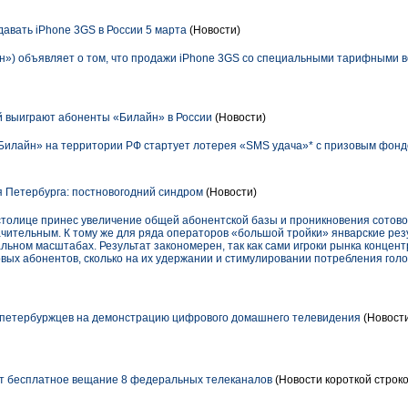
авать iPhone 3GS в России 5 марта
(Новости)
») объявляет о том, что продажи iPhone 3GS со специальными тарифными в
 выиграют абоненты «Билайн» в России
(Новости)
Билайн» на территории РФ стартует лотерея «SMS удача»* с призовым фонд
 Петербурга: постновогодний синдром
(Новости)
столице принес увеличение общей абонентской базы и проникновения сотово
ачительным. К тому же для ряда операторов «большой тройки» январские рез
ральном масштабах. Результат закономерен, так как сами игроки рынка концен
овых абонентов, сколько на их удержании и стимулировании потребления голо
 петербуржцев на демонстрацию цифрового домашнего телевидения
(Новости
т бесплатное вещание 8 федеральных телеканалов
(Новости короткой строко