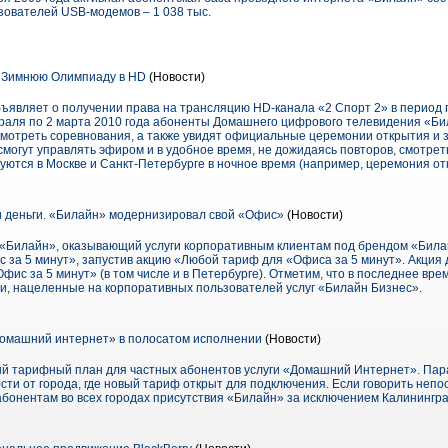
зователей USB-модемов – 1 038 тыс.
 Зимнюю Олимпиаду в HD
(Новости)
ъявляет о получении права на трансляцию HD-канала «2 Спорт 2» в период
раля по 2 марта 2010 года абоненты Домашнего цифрового телевидения «Бил
смотреть соревнования, а также увидят официальные церемонии открытия и 
смогут управлять эфиром и в удобное время, не дожидаясь повторов, смотрет
уются в Москве и Санкт-Петербурге в ночное время (например, церемония от
 деньги. «Билайн» модернизировал свой «Офис»
(Новости)
«Билайн», оказывающий услуги корпоративным клиентам под брендом «Била
 за 5 минут», запустив акцию «Любой тариф для «Офиса за 5 минут». Акция де
фис за 5 минут» (в том числе и в Петербурге). Отметим, что в последнее вр
ии, нацеленные на корпоративных пользователей услуг «Билайн Бизнес».
Домашний интернет» в полосатом исполнении
(Новости)
й тарифный план для частных абонентов услуги «Домашний Интернет». Па
сти от города, где новый тариф открыт для подключения. Если говорить непо
абонентам во всех городах присутствия «Билайн» за исключением Калинингра