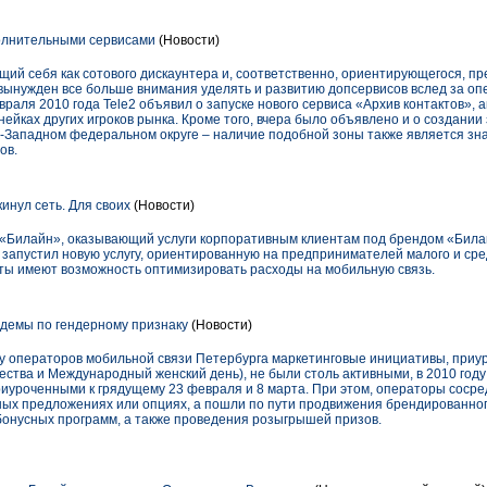
полнительными сервисами
(Новости)
ий себя как сотового дискаунтера и, соответственно, ориентирующегося, пр
я вынужден все больше внимания уделять и развитию допсервисов вслед за 
евраля 2010 года Tele2 объявил о запуске нового сервиса «Архив контактов», 
нейках других игроков рынка. Кроме того, вчера было объявлено и о создании
о-Западном федеральном округе – наличие подобной зоны также является з
ов.
инул сеть. Для своих
(Новости)
«Билайн», оказывающий услуги корпоративным клиентам под брендом «Билай
запустил новую услугу, ориентированную на предпринимателей малого и сре
нты имеют возможность оптимизировать расходы на мобильную связь.
демы по гендерному признаку
(Новости)
а у операторов мобильной связи Петербурга маркетинговые инициативы, при
ества и Международный женский день), не были столь активными, в 2010 год
уроченными к грядущему 23 февраля и 8 марта. При этом, операторы сосре
х предложениях или опциях, а пошли по пути продвижения брендированног
онусных программ, а также проведения розыгрышей призов.