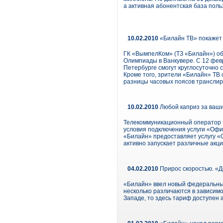
а активная абонентская база поль
10.02.2010
«Билайн ТВ» покажет
ГК «ВымпелКом» (ТЗ «Билайн») об
Олимпиады в Ванкувере. С 12 фев
Петербурге смогут круглосуточно 
Кроме того, зрители «Билайн» ТВ 
разницы часовых поясов транслир
10.02.2010
Любой каприз за ваши
Телекоммуникационный оператор 
условия подключения услуги «Офис
«Билайн» предоставляет услугу «О
активно запускает различные акц
04.02.2010
Прирос скоростью. «
«Билайн» ввел новый федеральны
несколько различаются в зависимо
Западе, то здесь тариф доступен 