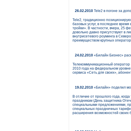
26.02.2010
Tele2 в погоне за до
Tele2, традиционно позиционирующ
базовых услуг, в последнее врем
тройки». В частности, вчера, 25 ф
довольно давно присутствуют в ли
внутрисетевого роуминга в Север
преимуществом крупных оператор
24.02.2010
«Билайн Бизнес» раск
Телекоммуникационный оператор 
2010 года на федеральном уровне 
сервиса «Сеть для своих», абоне
19.02.2010
«Билайн» поделил мо
В отличие от прошлого года, когд
праздникам (День защитника Отеч
специальными предложениями, при
специальных праздничных тарифны
расширения возможностей своих б