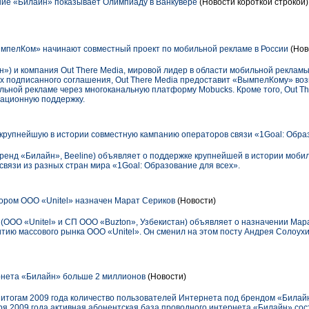
ие «Билайн» показывает Олимпиаду в Ванкувере
(Новости короткой строкой)
ымпелКом» начинают совместный проект по мобильной рекламе в России
(Нов
) и компания Out There Media, мировой лидер в области мобильной рекламы
ах подписанного соглашения, Out There Media предоставит «ВымпелКому» во
ьной рекламе через многоканальную платформу Mobucks. Кроме того, Out The
рационную поддержку.
рупнейшую в истории совместную кампанию операторов связи «1Goal: Обра
енд «Билайн», Beeline) объявляет о поддержке крупнейшей в истории моби
вязи из разных стран мира «1Goal: Образование для всех».
ором ООО «Unitel» назначен Марат Сериков
(Новости)
(ООО «Unitel» и СП ООО «Buzton», Узбекистан) объявляет о назначении Мар
тию массового рынка ООО «Unitel». Он сменил на этом посту Андрея Солоухи
нета «Билайн» больше 2 миллионов
(Новости)
 итогам 2009 года количество пользователей Интернета под брендом «Билай
я 2009 года активная абонентская база проводного интернета «Билайн» сост