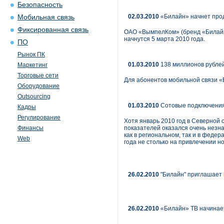
Безопасность
02.03.2010
«Билайн» начнет прод
Мобильная связь
Фиксированная связь
ОАО «ВымпелКом» (бренд «Билайн
начнутся 5 марта 2010 года.
ПО
Рынок ПК
01.03.2010
138 миллионов рублей
Маркетинг
Торговые сети
Для абонентов мобильной связи «
Оборудование
Outsourcing
01.03.2010
Сотовые подключения
Кадры
Регулирование
Хотя январь 2010 год в Северной 
Финансы
показателей оказался очень незн
как в региональном, так и в феде
Web
года не столько на привлечении н
26.02.2010
"Билайн" приглашает
26.02.2010
«Билайн» ТВ начинае