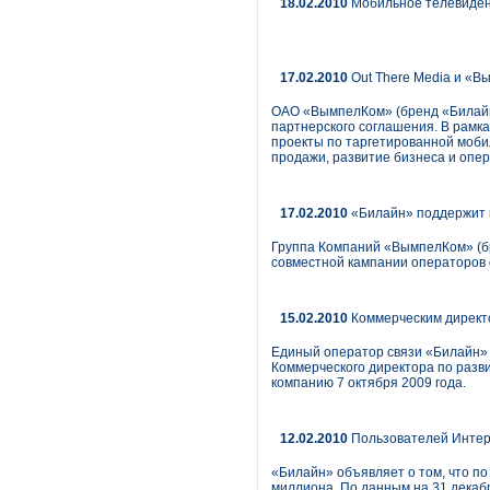
18.02.2010
Мобильное телевиден
17.02.2010
Out There Media и «В
ОАО «ВымпелКом» (бренд «Билайн»
партнерского соглашения. В рамк
проекты по таргетированной мобил
продажи, развитие бизнеса и опе
17.02.2010
«Билайн» поддержит к
Группа Компаний «ВымпелКом» (бр
совместной кампании операторов с
15.02.2010
Коммерческим директ
Единый оператор связи «Билайн» 
Коммерческого директора по разви
компанию 7 октября 2009 года.
12.02.2010
Пользователей Интер
«Билайн» объявляет о том, что по
миллиона. По данным на 31 декабр