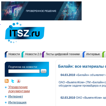
Новости
Новости 2.0
Тесты цифровой техники
Интервью
Билайн: все материалы 
Подписка на новости:
04.03.2010
«Билайн» объявляет 
ОАО «ВымпелКом» (ТМ «Билайн») о
обсудили задачи провайдера и ро
Управление
документами
Интернет
02.03.2010
ОАО «ВымпелКом» арен
Интеграция