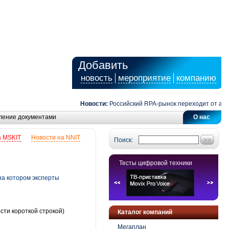
Добавить
новость
мероприятие
компанию
Новости:
Российский RPA-рынок переходит от автомат
ление документами
О нас
а MSKIT
Новости на NNIT
Поиск:
Тесты цифровой техники
на котором эксперты
сти короткой строкой)
Каталог компаний
Мегаплан