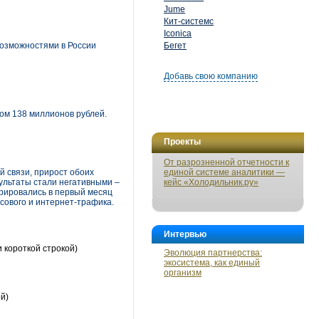
Jume
Кит-системс
Iconica
озможностями в России
Бегет
Добавь свою компанию
ом 138 миллионов рублей.
Проекты
От разрозненной отчетности к
й связи, прирост обоих
единой системе аналитики —
ультаты стали негативными –
кейс «Холодильник.ру»
трировались в первый месяц
сового и интернет-трафика.
Интервью
 короткой строкой)
Эволюция партнерства:
экосистема, как единый
организм
й)