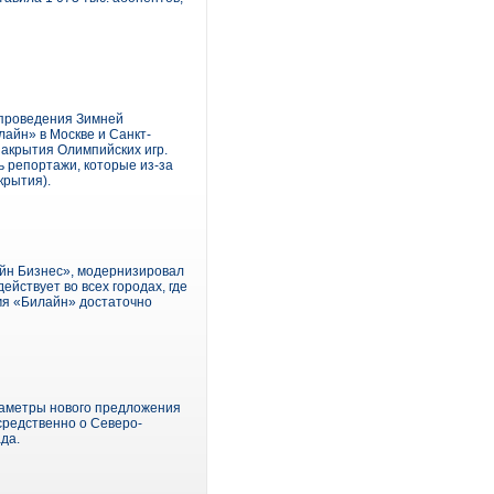
 проведения Зимней
айн» в Москве и Санкт-
закрытия Олимпийских игр.
ь репортажи, которые из-за
крытия).
йн Бизнес», модернизировал
йствует во всех городах, где
емя «Билайн» достаточно
раметры нового предложения
средственно о Северо-
да.