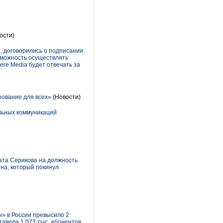
ости)
, договорились о подписании
зможность осуществлять
re Media будет отвечать за
зование для всех»
(Новости)
льных коммуникаций
ата Серикова на должность
на, который покинул
н» в России превысило 2
авила 1 073 тыс. абонентов,