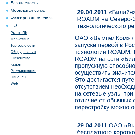
Безопасность
Мобильная связь
29.04.2011
«Билайн»
Фиксированная связь
ROADM на Северо-З
технологического ре
ПО
Рынок ПК
ОАО «ВымпелКом» (Т
Маркетинг
запуске первой в Ро
Торговые сети
технологии ROADM. 
Оборудование
ROADM на сети «Бил
Outsourcing
Кадры
пропускную способно
Регулирование
осуществить значите
Финансы
Это достигается пут
Web
отсутствием необход
на сетевые узлы при
отличие от обычных 
перестройку можно о
29.04.2011
ОАО «Вым
бесплатного коротк