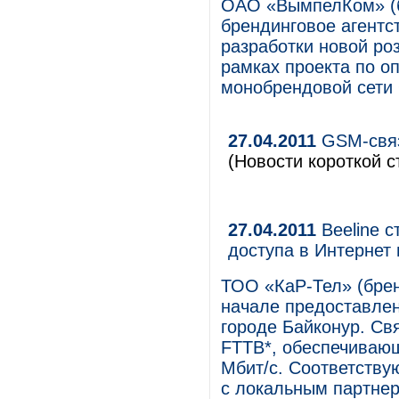
ОАО «ВымпелКом» (б
брендинговое агентс
разработки новой ро
рамках проекта по о
монобрендовой сет
27.04.2011
GSM-связ
(Новости короткой с
27.04.2011
Beeline 
доступа в Интернет
ТОО «КаР-Тел» (брен
начале предоставлен
городе Байконур. Св
FTTB*, обеспечивающ
Мбит/с. Соответству
с локальным партнер