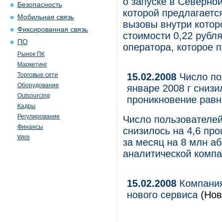
о запуске в Северной
Безопасность
которой предлагается
Мобильная связь
вызовы внутри котор
Фиксированная связь
стоимости 0,22 рубл
ПО
оператора, которое 
Рынок ПК
Маркетинг
Торговые сети
15.02.2008
Число по
Оборудование
январе 2008 г снизи
Outsourcing
проникновение равно
Кадры
Регулирование
Число пользователей 
Финансы
снизилось на 4,6 пр
Web
за месяц на 8 млн а
аналитической компа
15.02.2008
Компания
нового сервиса
(Нов