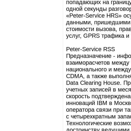
попадающих на границу
одной секунды разговор
«Peter-Service HRS» ос
данными, пришедшими в 
стоимости вызова, пра
услуг, GPRS трафика и
Peter-Service RSS
Предназначение - инф
взаиморасчетов между 
национального и между
CDMA, а также выполн
Data Clearing House. П
учетных записей в меся
скорость подтвержден
инноваций IBM в Москв
оператора связи при т
с четырехкратным запа
Технологические возмо
достоинству ведущими 