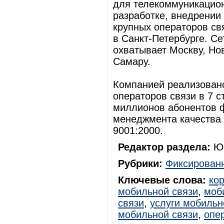
для телекоммуникацион
разработке, внедрении
крупных операторов св
в Санкт-Петербурге. С
охватывает Москву, Но
Самару.
Компанией реализовано
операторов связи в 7 
миллионов абонентов ф
менеджмента качества 
9001:2000.
Редактор раздела:
Юр
Рубрики:
Фиксированн
Ключевые слова:
ко
мобильной связи
,
моб
связи
,
услуги мобильн
мобильной связи
,
опе