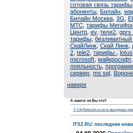
сотовая связь тарифы
абоненты
,
Билайн
,
wa
Билайн Москва
,
3G
,
E
МТС
,
тарифы МегаФо
Центр
,
ev
,
теле2
,
gprs
тарифы
,
безлимитный 
СкайЛинк
,
Скай Линк
,
2
,
tele2
,
тарифы
,
lotus
microsoft
,
майкрософт
лояльность
,
программ
сервер
,
ms sql
,
Ворон
наверх
А знаете ли Вы что?
У CityTelecom.ru есть выгодные п
ITSZ.RU: последние нов