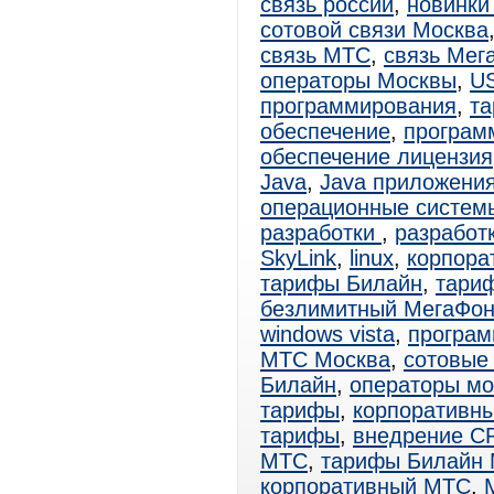
связь россии
,
новинки
сотовой связи Москва
связь МТС
,
связь Мег
операторы Москвы
,
U
программирования
,
т
обеспечение
,
программ
обеспечение лицензия
Java
,
Java приложени
операционные систем
разработки
,
разработ
SkyLink
,
linux
,
корпора
тарифы Билайн
,
тари
безлимитный МегаФо
windows vista
,
програм
МТС Москва
,
сотовые
Билайн
,
операторы мо
тарифы
,
корпоративн
тарифы
,
внедрение C
МТС
,
тарифы Билайн 
корпоративный МТС
,