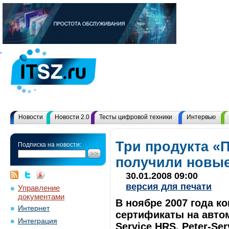
Новости
Новости 2.0
Тесты цифровой техники
Интервью
Три продукта «
Подписка на новости:
получили новые
30.01.2008 09:00
версия для печати
Управление
документами
В ноябре 2007 года к
Интернет
сертификаты на авто
Интеграция
Service HRS, Peter-Se