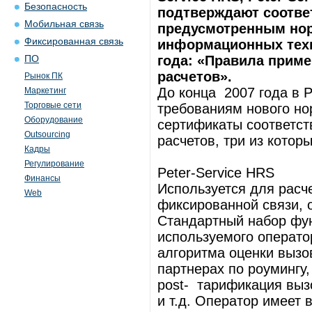
Безопасность
подтверждают соответ
Мобильная связь
предусмотренным но
Фиксированная связь
информационных техно
года: «Правила прим
ПО
расчетов».
Рынок ПК
До конца 2007 года в 
Маркетинг
Торговые сети
требованиям нового но
Оборудование
сертификаты соответст
Outsourcing
расчетов, три из котор
Кадры
Регулирование
Peter-Service HRS
Финансы
Используется для расч
Web
фиксированной связи,
Стандартный набор фун
используемого операто
алгоритма оценки вызо
партнерах по роумингу,
post- тарификация вызов
и т.д. Оператор имеет