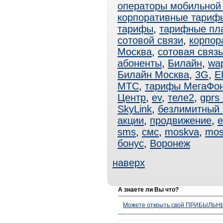
операторы мобильной
корпоративные тари
тарифы
,
тарифные пл
сотовой связи
,
корпор
Москва
,
сотовая связ
абоненты
,
Билайн
,
wa
Билайн Москва
,
3G
,
E
МТС
,
тарифы МегаФо
Центр
,
ev
,
теле2
,
gprs
SkyLink
,
безлимитный
акции
,
продвижение
,
e
sms
,
смс
,
moskva
,
mos
бонус
,
Воронеж
наверх
А знаете ли Вы что?
Можете открыть свой ПРИБЫЛЬНЫЙ