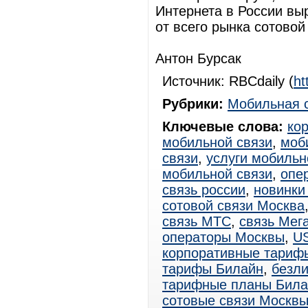
Интернета в России выр
от всего рынка сотовой
Антон Бурсак
Источник: RBCdaily (
ht
Рубрики:
Мобильная 
Ключевые слова:
ко
мобильной связи
,
моб
связи
,
услуги мобильн
мобильной связи
,
опе
связь россии
,
новинки
сотовой связи Москва
связь МТС
,
связь Мег
операторы Москвы
,
U
корпоративные тариф
тарифы Билайн
,
безл
тарифные планы Била
сотовые связи Москв