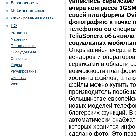
увлеклись сервисами
Безопасность
вчера конгрессе 3GS
Мобильная связь
своей платформы Ovi
Фиксированная связь
фотографию к точке н
ПО
телефонов со специа
Рынок ПК
TeliaSonera объявила
Маркетинг
социальных мобильны
Торговые сети
Открывшийся вчера в Б
Оборудование
вендоров и операторов
Outsourcing
сервисами в области с
Кадры
возможности платформы
Регулирование
хостинга файлов, а та
Финансы
файлы можно купить то
Web
производитель пообеща
большинстве европейск
новых моделей телефо
блогерских функций. В
автоматически снабжат
которых хранится инфо
сделано фото. Это поз