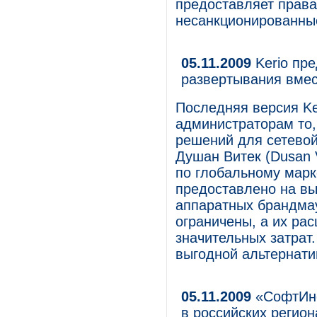
предоставляет права
несанкционированные
05.11.2009
Kerio пре
развертывания вме
Последняя версия Ker
администраторам то,
решений для сетевой
Душан Витек (Dusan V
по глобальному марк
предоставлено на вы
аппаратных брандмау
ограничены, а их ра
значительных затрат. 
выгодной альтернати
05.11.2009
«СофтИнф
в российских регион