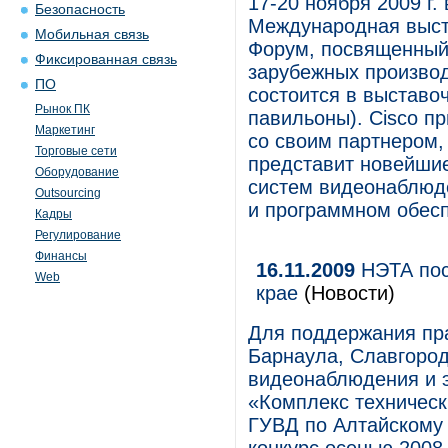
17-20 ноября 2009 г.
Безопасность
Международная выста
Мобильная связь
Форум, посвященный
Фиксированная связь
зарубежных производ
ПО
состоится в выставо
Рынок ПК
павильоны). Cisco пр
Маркетинг
со своим партнером,
Торговые сети
представит новейши
Оборудование
систем видеонаблюде
Outsourcing
и программном обесп
Кадры
Регулирование
Финансы
16.11.2009
НЭТА пос
Web
крае
(Новости)
Для поддержания пра
Барнаула, Славгород
видеонаблюдения и э
«Комплекс техническ
ГУВД по Алтайскому