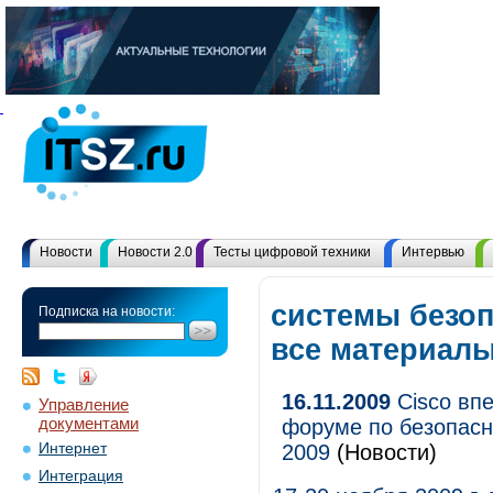
Новости
Новости 2.0
Тесты цифровой техники
Интервью
системы безоп
Подписка на новости:
все материал
16.11.2009
Cisco вп
Управление
документами
форуме по безопасно
Интернет
2009
(Новости)
Интеграция