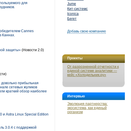
спользуемого для
Jume
рудников.
Кит-системс
Iconica
Бегет
победителем Cannes
Добавь свою компанию
в Каннах.
сной защиты»
(Новости 2.0)
Проекты
От разрозненной отчетности к
единой системе аналитики —
сти)
кейс «Холодильник.ру»
и довольно прибыльная
енале сетевых жуликов
ли краткий обзор наиболее
Интервью
Эволюция партнерства:
экосистема, как единый
организм
 Astra Linux Special Edition
ль 3.0.4 с поддержкой