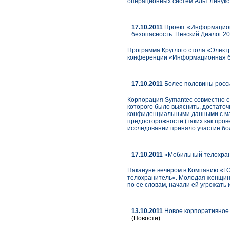
операционных систем Альт Линукс С
17.10.2011
Проект «Информацион
безопасность. Невский Диалог 2
Программа Круглого стола «Элект
конференции «Информационная бе
17.10.2011
Более половины росс
Корпорация Symantec совместно с
которого было выяснить, достаточ
конфиденциальными данными с маг
предосторожности (таких как про
исследовании приняло участие бо
17.10.2011
«Мобильный телохран
Накануне вечером в Компанию «Г
телохранитель». Молодая женщина
по ее словам, начали ей угрожать 
13.10.2011
Новое корпоративное 
(Новости)