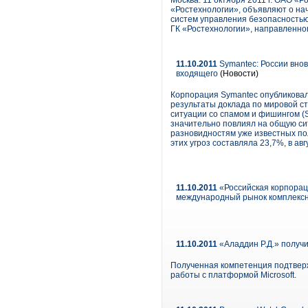
Москва. 11 октября 2011 г. ОАО «
«Ростехнологии», объявляют о на
систем управления безопасностью
ГК «Ростехнологии», направленног
11.10.2011
Symantec: России вно
входящего
(Новости)
Корпорация Symantec опубликовала
результаты доклада по мировой ст
ситуации со спамом и фишингом (Sy
значительно повлиял на общую сит
разновидностям уже известных по
этих угроз составляла 23,7%, в ав
11.10.2011
«Российская корпорац
международный рынок комплексн
11.10.2011
«Аладдин Р.Д.» получи
Полученная компетенция подтвер
работы с платформой Microsoft.