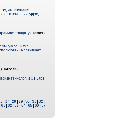
том, что компания
ройств компании Apple,
ограммную защиту
(Новости
раммную защиту с 30
использование повышает
и
(Новости)
еские технологии Q1 Labs
26
|
27
|
28
|
29
|
30
|
31
|
32
|
|
61
|
62
|
63
|
64
|
65
|
66
|
67
|