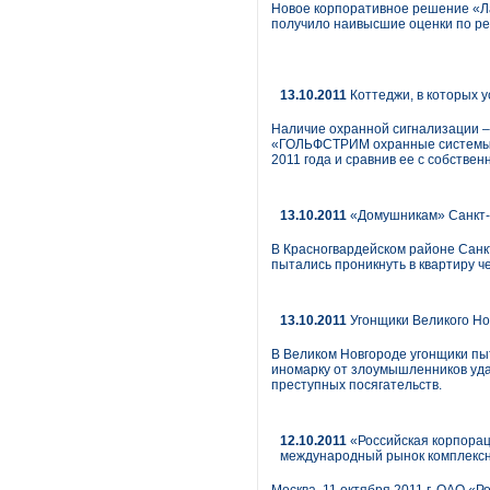
Новое корпоративное решение «Лаб
получило наивысшие оценки по ре
13.10.2011
Коттеджи, в которых 
Наличие охранной сигнализации –
«ГОЛЬФСТРИМ охранные системы», 
2011 года и сравнив ее с собстве
13.10.2011
«Домушникам» Санкт-П
В Красногвардейском районе Санк
пытались проникнуть в квартиру ч
13.10.2011
Угонщики Великого Но
В Великом Новгороде угонщики пы
иномарку от злоумышленников уд
преступных посягательств.
12.10.2011
«Российская корпорац
международный рынок комплексн