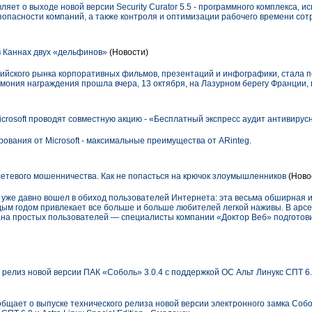
яет о выходе новой версии Security Curator 5.5 - программного комплекса, и
пасности компаний, а также контроля и оптимизации рабочего времени сот
 Каннах двух «дельфинов»
(Новости)
ийского рынка корпоративных фильмов, презентаций и инфографики, стала 
емония награждения прошла вчера, 13 октября, на Лазурном берегу Франции, 
icrosoft проводят совместную акцию - «Бесплатный экспресс аудит антивиру
вания от Microsoft - максимальные преимущества от ARinteg.
тевого мошенничества. Как не попасться на крючок злоумышленников
(Ново
уже давно вошел в обиход пользователей Интернета: эта весьма обширная 
дым годом привлекает все больше и больше любителей легкой наживы. В арс
на простых пользователей — специалисты компании «Доктор Веб» подготови
елиз новой версии ПАК «Соболь» 3.0.4 с поддержкой ОС Альт Линукс СПТ 6.0 и
щает о выпуске технического релиза новой версии электронного замка Собо