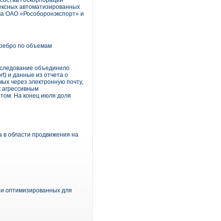
 состав Госкорпорации
лексных автоматизированных
ва ОАО «Рособоронэкспорт» и
еребро по объемам
Исследование объединило
t) и данные из отчета о
мых через электронную почту,
к агрессивным
том. На конец июля доля
а в области продвижения на
 и оптимизированных для