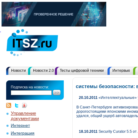
Новости
Новости 2.0
Тесты цифровой техники
Интервью
системы безопасности: 
Подписка на новости:
20.10.2011
«Интеллектуальные» у
В Санкт-Петербурге активизирова
дорогостоящими японскими иномар
Управление
удался, общий ущерб автовладельц
документами
Интернет
18.10.2011
Security Curator 5.5 
Интеграция