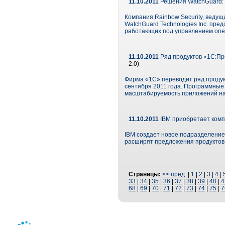
11.10.2011
Решения WatchGuard: 
Компания Rainbow Security, ведущ
WatchGuard Technologies Inc. пре
работающих под управлением опе
11.10.2011
Ряд продуктов «1С:Пр
2.0)
Фирма «1С» переводит ряд продук
сентября 2011 года. Программные
масштабируемость приложений н
11.10.2011
IBM приобретает комп
IBM создает новое подразделение
расширят предложения продуктов 
Страницы:
<< пред.
|
1
|
2
|
3
|
4
|
33
|
34
|
35
|
36
|
37
|
38
|
39
|
40
|
4
68
|
69
|
70
|
71
|
72
|
73
|
74
|
75
|
7