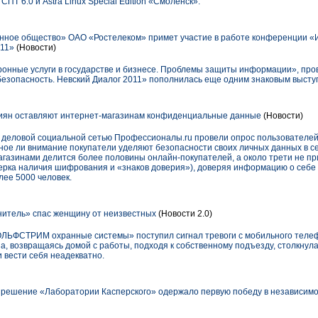
ПТ 6.0 и Astra Linux Special Edition «Смоленск».
ное общество» ОАО «Ростелеком» примет участие в работе конференции 
011»
(Новости)
ронные услуги в государстве и бизнесе. Проблемы защиты информации», про
зопасность. Невский Диалог 2011» пополнилась еще одним знаковым высту
иян оставляют интернет-магазинам конфиденциальные данные
(Новости)
 деловой социальной сетью Профессионалы.ru провели опрос пользователей
ное ли внимание покупатели уделяют безопасности своих личных данных в се
азинами делится более половины онлайн-покупателей, а около трети не пр
верка наличия шифрования и «знаков доверия»), доверяя информацию о себе 
лее 5000 человек.
итель» спас женщину от неизвестных
(Новости 2.0)
ОЛЬФСТРИМ охранные системы» поступил сигнал тревоги с мобильного теле
, возвращаясь домой с работы, подходя к собственному подъезду, столкнула
и вести себя неадекватно.
решение «Лаборатории Касперского» одержало первую победу в независимом