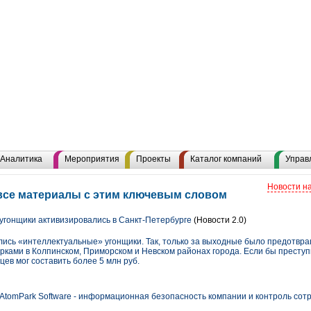
Аналитика
Мероприятия
Проекты
Каталог компаний
Управ
Новости н
все материалы с этим ключевым словом
гонщики активизировались в Санкт-Петербурге
(Новости 2.0)
лись «интеллектуальные» угонщики. Так, только за выходные было предотвр
ками в Колпинском, Приморском и Невском районах города. Если бы престу
ев мог составить более 5 млн руб.
от AtomPark Software - информационная безопасность компании и контроль сот