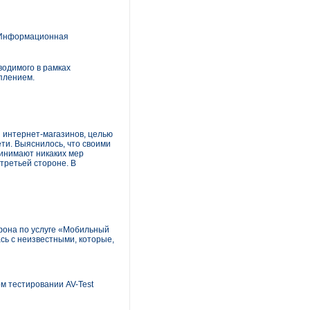
«Информационная
водимого в рамках
плением.
 интернет-магазинов, целью
ти. Выяснилось, что своими
инимают никаких мер
третьей стороне. В
фона по услуге «Мобильный
сь с неизвестными, которые,
 тестировании AV-Test