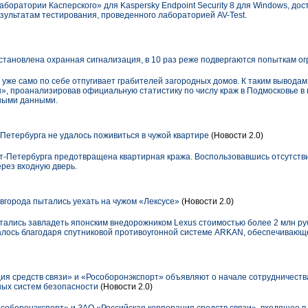
оратории Касперского» для Kaspersky Endpoint Security 8 для Windows, дост
зультатам тестирования, проведенного лабораторией AV-Test.
установлена охранная сигнализация, в 10 раз реже подвергаются попыткам о
 уже само по себе отпугивает грабителей загородных домов. К таким вывода
проанализировав официальную статистику по числу краж в Подмосковье в п
нными данными.
етербурга не удалось поживиться в чужой квартире
(Новости 2.0)
т-Петербурга предотвращена квартирная кража. Воспользовавшись отсутств
ерез входную дверь.
вгорода пытались уехать на чужом «Лексусе»
(Новости 2.0)
тались завладеть японским внедорожником Lexus стоимостью более 2 млн р
алось благодаря спутниковой противоугонной системе ARKAN, обеспечивающ
ия средств связи» и «Рособоронэкспорт» объявляют о начале сотрудничеств
ых систем безопасности
(Новости 2.0)