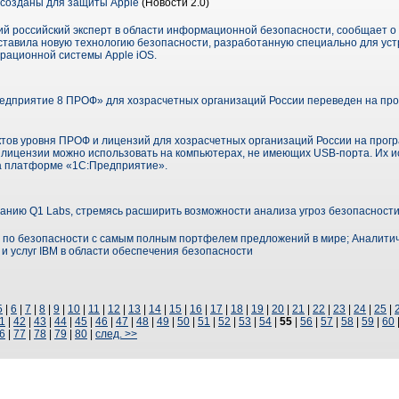
созданы для защиты Apple
(Новости 2.0)
ий российский эксперт в области информационной безопасности, сообщает о 
дставила новую технологию безопасности, разработанную специально для уст
рационной системы Apple iOS.
едприятие 8 ПРОФ» для хозрасчетных организаций России переведен на пр
тов уровня ПРОФ и лицензий для хозрасчетных организаций России на прог
 лицензии можно использовать на компьютерах, не имеющих USB-порта. Их 
а платформе «1С:Предприятие».
анию Q1 Labs, стремясь расширить возможности анализа угроз безопасност
 по безопасности с самым полным портфелем предложений в мире; Аналитич
и услуг IBM в области обеспечения безопасности
5
|
6
|
7
|
8
|
9
|
10
|
11
|
12
|
13
|
14
|
15
|
16
|
17
|
18
|
19
|
20
|
21
|
22
|
23
|
24
|
25
|
1
|
42
|
43
|
44
|
45
|
46
|
47
|
48
|
49
|
50
|
51
|
52
|
53
|
54
|
55
|
56
|
57
|
58
|
59
|
60
6
|
77
|
78
|
79
|
80
|
след. >>