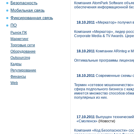
Безопасность
Компания AtomPark Software объявл
обеспечения информационной безо
Мобильная связь
Фиксированная связь
18.10.2011
«Меркатор» получил в
ПО
Компания «Меркатор», лидер росс
Рынок ПК
Corporate Media & TV Awards. Цер
Маркетинг
Торговые сети
18.10.2011
Компании ARinteg и M
Оборудование
Outsourcing
Оптимальные программы лицензиро
Кадры
Регулирование
18.10.2011
Современные схемы се
Финансы
Web
Термин «сетевое мошенничество» 
сфера подпольного бизнеса с каж
имеется множество способов обма
популярных из них.
17.10.2011
Выпущен технический р
«Смоленск»
(Новости)
Компания «Код Безопасности» сооб