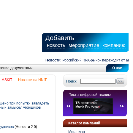
Добавить
новость
мероприятие
компанию
Новости:
Российский RPA-рынок переходит от автомати
ление документами
О нас
а MSKIT
Новости на NNIT
Поиск:
Тесты цифровой техники
ащено три попытки завладеть
пный замысел угонщиков
Каталог компаний
рудников
(Новости 2.0)
Мегаплан