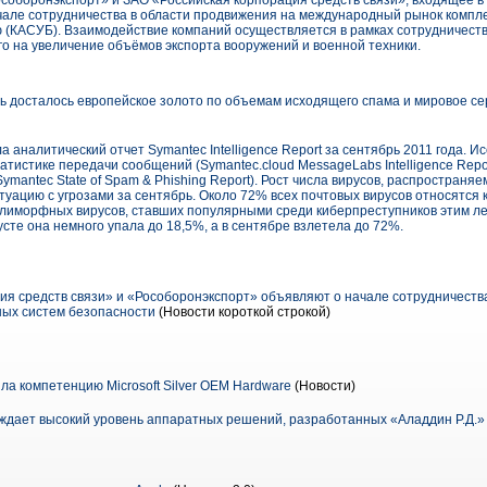
Рособоронэкспорт» и ЗАО «Российская корпорация средств связи», входящее в
чале сотрудничества в области продвижения на международный рынок комп
 (КАСУБ). Взаимодействие компаний осуществляется в рамках сотрудничест
о на увеличение объёмов экспорта вооружений и военной техники.
вь досталось европейское золото по объемам исходящего спама и мировое с
 аналитический отчет Symantec Intelligence Report за сентябрь 2011 года. 
атистике передачи сообщений (Symantec.cloud MessageLabs Intelligence Repor
mantec State of Spam & Phishing Report). Рост числа вирусов, распространяе
уацию с угрозами за сентябрь. Около 72% всех почтовых вирусов относятся 
лиморфных вирусов, ставших популярными среди киберпреступников этим ле
густе она немного упала до 18,5%, а в сентябре взлетела до 72%.
ия средств связи» и «Рособоронэкспорт» объявляют о начале сотрудничеств
ых систем безопасности
(Новости короткой строкой)
ла компетенцию Microsoft Silver OEM Hardware
(Новости)
ждает высокий уровень аппаратных решений, разработанных «Аладдин Р.Д.»