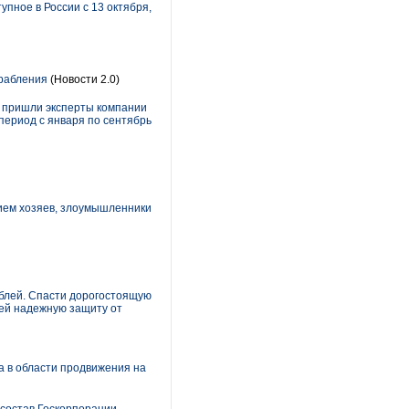
упное в России c 13 октября,
грабления
(Новости 2.0)
м пришли эксперты компании
ериод с января по сентябрь
ием хозяев, злоумышленники
ублей. Спасти дорогостоящую
ей надежную защиту от
а в области продвижения на