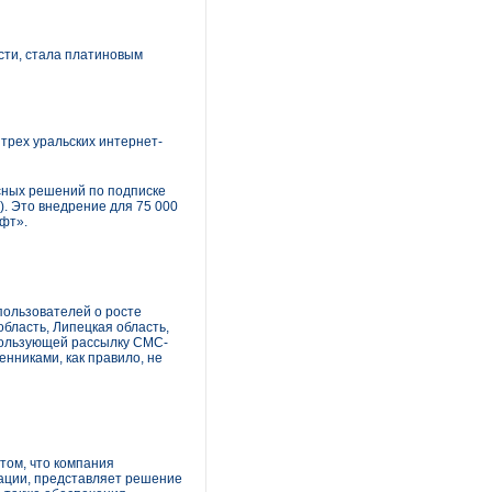
сти, стала платиновым
трех уральских интернет-
сных решений по подписке
а). Это внедрение для 75 000
фт».
ользователей о росте
бласть, Липецкая область,
спользующей рассылку СМС-
никами, как правило, не
том, что компания
кации, представляет решение