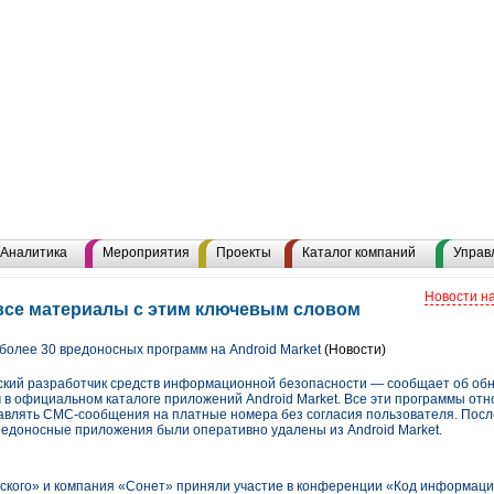
Аналитика
Мероприятия
Проекты
Каталог компаний
Управ
Новости н
все материалы с этим ключевым словом
более 30 вредоносных программ на Android Market
(Новости)
ский разработчик средств информационной безопасности — сообщает об об
в официальном каталоге приложений Android Market. Все эти программы отн
авлять СМС-сообщения на платные номера без согласия пользователя. Пос
вредоносные приложения были оперативно удалены из Android Market.
кого» и компания «Сонет» приняли участие в конференции «Код информац