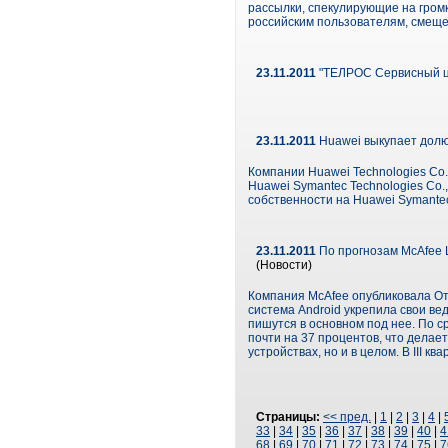
рассылки, спекулирующие на гром
российским пользователям, смеще
23.11.2011
"ТЕЛРОС Сервисный це
23.11.2011
Huawei выкупает долю
Компании Huawei Technologies Co.
Huawei Symantec Technologies Co.
собственности на Huawei Symante
23.11.2011
По прогнозам McAfee L
(Новости)
Компания McAfee опубликовала Отч
система Android укрепила свои в
пишутся в основном под нее. По 
почти на 37 процентов, что делае
устройствах, но и в целом. В III
Страницы:
<< пред.
|
1
|
2
|
3
|
4
|
33
|
34
|
35
|
36
|
37
|
38
|
39
|
40
|
4
68
|
69
|
70
|
71
|
72
|
73
|
74
|
75
|
7