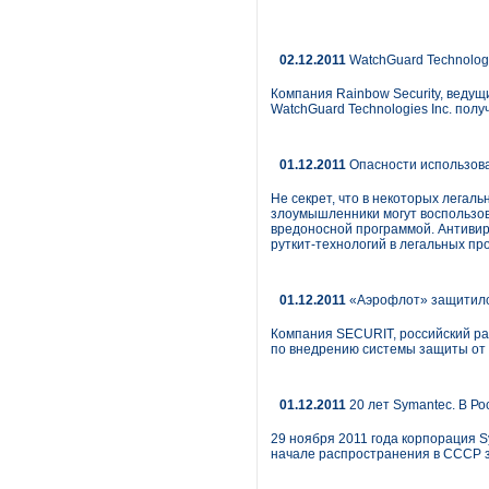
02.12.2011
WatchGuard Technolog
Компания Rainbow Security, веду
WatchGuard Technologies Inc. по
01.12.2011
Опасности использова
Не секрет, что в некоторых легал
злоумышленники могут воспользов
вредоносной программой. Антивир
руткит-технологий в легальных пр
01.12.2011
«Аэрофлот» защитился
Компания SECURIT, российский ра
по внедрению системы защиты от 
01.12.2011
20 лет Symantec. В Р
29 ноября 2011 года корпорация S
начале распространения в СССР з