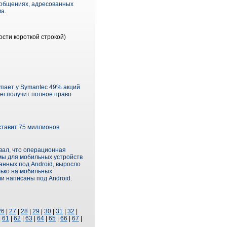
ообщениях, адресованных
а.
сти короткой строкой)
упает у Symantec 49% акций
wei получит полное право
ставит 75 миллионов
вал, что операционная
мы для мобильных устройств
анных под Android, выросло
лько на мобильных
ли написаны под Android.
26
|
27
|
28
|
29
|
30
|
31
|
32
|
|
61
|
62
|
63
|
64
|
65
|
66
|
67
|