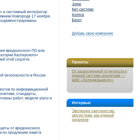
Jume
Кит-системс
о» и системный интегратор
Iconica
ижнем Новгороде 17 ноября
Бегет
 продемонстрированы
Добавь свою компанию
ния вредоносного ПО или
ратории Касперского»
ей этой соцсети.
Проекты
От разрозненной отчетности к
й безопасности в России
единой системе аналитики —
кейс «Холодильник.ру»
ументов по информационной
политики, стандарты,
 планы работ, модели угроз и
Интервью
Эволюция партнерства:
экосистема, как единый
организм
ащиты от вредоносного
м по продлению пакета