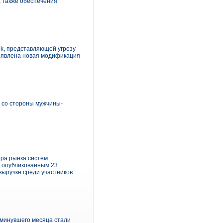
а также обеспечения
ck, представляющей угрозу
выявлена новая модификация
 со стороны мужчины-
ера рынка систем
, опубликованным 23
выручке среди участников
 минувшего месяца стали