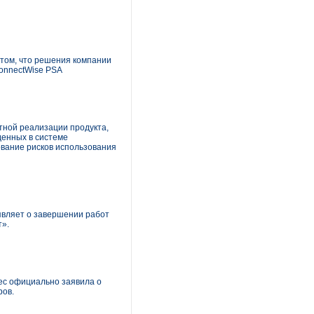
 том, что решения компании
ConnectWise PSA
атной реализации продукта,
денных в системе
ование рисков использования
являет о завершении работ
т».
tec официально заявила о
ров.