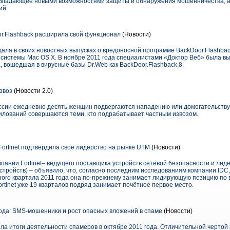
, обладающее новыми возможностями защиты и обнаружения мошенничества, 
ий
r.Flashback расширила свой функционал
(Новости)
ала в своих новостных выпусках о вредоносной программе BackDoor.Flashba
системы Mac OS X. В ноябре 2011 года специалистами «Доктор Веб» была 
, вошедшая в вирусные базы Dr.Web как BackDoor.Flashback.8.
звоз
(Новости 2.0)
оссии ежедневно десять женщин подвергаются нападению или домогательству
силований совершаются теми, кто подрабатывает частным извозом.
Fortinet подтвердила своё лидерство на рынке UTM
(Новости)
пании Fortinet– ведущего поставщика устройств сетевой безопасности и лид
стройств) – объявило, что, согласно последним исследованиям компании IDC
орого квартала 2011 года она по-прежнему занимает лидирующую позицию по 
ortinet уже 19 кварталов подряд занимает почётное первое место.
года: SMS-мошенники и рост опасных вложений в спаме
(Новости)
ла итоги деятельности спамеров в октябре 2011 года. Отличительной чертой