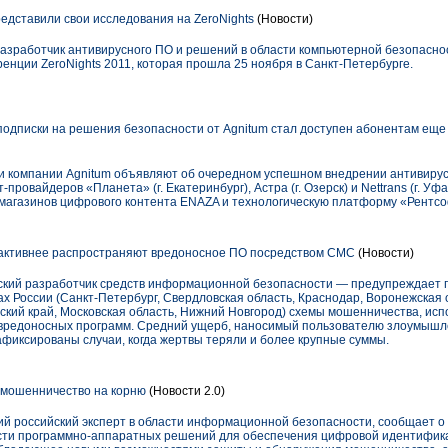
дставили свои исследования на ZeroNights
(Новости)
зработчик антивирусного ПО и решений в области компьютерной безопасно
нции ZeroNights 2011, которая прошла 25 ноября в Санкт-Петербурге.
одписки на решения безопасности от Agnitum стал доступен абонентам еще 
и компании Agnitum объявляют об очередном успешном внедрении антивиру
т-провайдеров «Планета» (г. Екатеринбург), Астра (г. Озерск) и Nettrans (г. Уф
 магазинов цифрового контента ENAZA и технологическую платформу «Рентсо
активнее распространяют вредоносное ПО посредством СМС
(Новости)
ский разработчик средств информационной безопасности — предупреждает п
х России (Санкт-Петербург, Свердловская область, Краснодар, Воронежская о
рский край, Московская область, Нижний Новгород) схемы мошенничества, и
вредоносных программ. Средний ущерб, наносимый пользователю злоумышлен
афиксированы случаи, когда жертвы теряли и более крупные суммы.
ет мошенничество на корню
(Новости 2.0)
ий российский эксперт в области информационной безопасности, сообщает о 
области программно-аппаратных решений для обеспечения цифровой идентифи