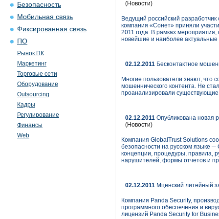
(Новости)
Безопасность
Мобильная связь
Ведущий российский разработчик с
компания «Сонет» приняли участ
Фиксированная связь
2011 года. В рамках мероприятия,
новейшие и наиболее актуальные
ПО
Рынок ПК
Маркетинг
02.12.2011
Бесконтактное мошенн
Торговые сети
Многие пользователи знают, что 
Оборудование
мошеннического контента. Не ста
проанализировали существующие у
Outsourcing
Кадры
Регулирование
02.12.2011
Опубликована новая р
(Новости)
Финансы
Web
Компания GlobalTrust Solutions 
безопасности на русском языке ─ G
концепции, процедуры, правила, р
нарушителей, формы отчетов и пр
02.12.2011
Мценский литейный зав
Компания Panda Security, произв
программного обеспечения и виру
лицензий Panda Security for Busine