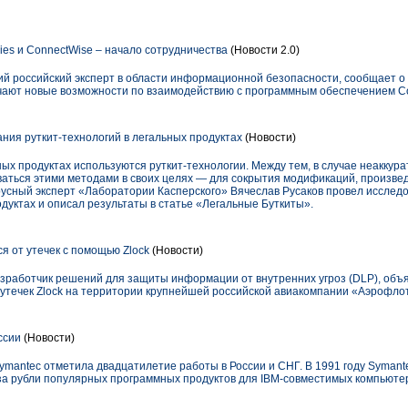
ies и ConnectWise – начало сотрудничества
(Новости 2.0)
щий российский эксперт в области информационной безопасности, сообщает о
лучают новые возможности по взаимодействию с программным обеспечением 
ния руткит-технологий в легальных продуктах
(Новости)
ьных продуктах используются руткит-технологии. Между тем, в случае неаккур
аться этими методами в своих целях — для сокрытия модификаций, произве
усный эксперт «Лаборатории Касперского» Вячеслав Русаков провел исслед
одуктах и описал результаты в статье «Легальные Буткиты».
 от утечек с помощью Zlock
(Новости)
зработчик решений для защиты информации от внутренних угроз (DLP), объ
утечек Zlock на территории крупнейшей российской авиакомпании «Аэрофло
оссии
(Новости)
ymantec отметила двадцатилетие работы в России и СНГ. В 1991 году Syman
а рубли популярных программных продуктов для IBM-совместимых компьюте