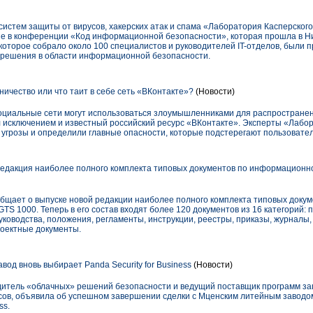
истем защиты от вирусов, хакерских атак и спама «Лаборатория Касперског
ие в конференции «Код информационной безопасности», которая прошла в Н
 которое собрало около 100 специалистов и руководителей IT-отделов, были
 решения в области информационной безопасности.
ичество или что таит в себе сеть «ВКонтакте»?
(Новости)
социальные сети могут использоваться злоумышленниками для распростране
л исключением и известный российский ресурс «ВКонтакте». Эксперты «Лабо
грозы и определили главные опасности, которые подстерегают пользовател
едакция наиболее полного комплекта типовых документов по информационно
сообщает о выпуске новой редакции наиболее полного комплекта типовых док
TS 1000. Теперь в его состав входят более 120 документов из 16 категорий: 
уководства, положения, регламенты, инструкции, реестры, приказы, журналы,
оектные документы.
од вновь выбирает Panda Security for Business
(Новости)
одитель «облачных» решений безопасности и ведущий поставщик программ з
сов, объявила об успешном завершении сделки с Мценским литейным заводо
ss.