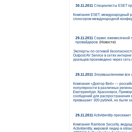
30.11.2011
Специалисты ESET пре
Компания ESET, международный ра
спонсором международной конфере
29.11.2011
Сервис ежемесячной п
провайдеров.
(Новости)
Эксперты по сетевой безопасност
Outpost AV Service в сетях интерне
уральцев произведено через сеть
29.11.2011
Злоумышленники все 
Компания «Доктор Веб» — россий
популярности в различных региона
Екатеринбург, Красноярск, Примо
сообщений для распространения 
превышает 300 рублей, но были з
29.11.2011
ActivIdentity пресека
Компания Rainbow Security, ведущ
ActivIdentity, мировой лидер в 