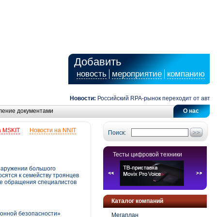
Добавить
новость
мероприятие
компанию
Новости:
Российский RPA-рынок переходит от автоматиз
ление документами
О нас
а MSKIT
Новости на NNIT
Поиск:
Тесты цифровой техники
наружении большого
осятся к семейству троянцев
ле обращения специалистов
Каталог компаний
ионной безопасности»
Мегаплан