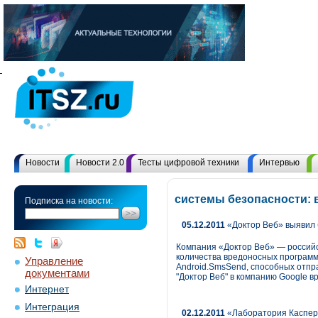
Новости
Новости 2.0
Тесты цифровой техники
Интервью
системы безопасности: 
Подписка на новости:
05.12.2011
«Доктор Веб» выявил 
Компания «Доктор Веб» — россий
количества вредоносных программ 
Управление
Android.SmsSend, способных отпр
документами
"Доктор Веб" в компанию Google 
Интернет
Интеграция
02.12.2011
«Лаборатория Касперс