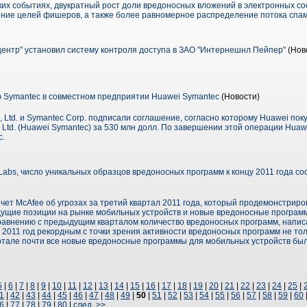
ких событиях, двукратный рост доли вредоносных вложений в электронных с
ние целей фишеров, а также более равномерное распределение потока спам
нтр" установил систему контроля доступа в ЗАО "Интернешнл Пейпер"
(Ново
 Symantec в совместном предприятии Huawei Symantec
(Новости)
, Ltd. и Symantec Corp. подписали соглашение, согласно которому Huawei пок
, Ltd. (Huawei Symantec) за 530 млн долл. По завершении этой операции Hua
c.
abs, число уникальных образцов вредоносных программ к концу 2011 года со
ет McAfee об угрозах за третий квартал 2011 года, который продемонстриро
едущие позиции на рынке мобильных устройств и новые вредоносные програм
сравнению с предыдущим кварталом количество вредоносных программ, напис
т 2011 год рекордным с точки зрения активности вредоносных программ не то
 квартале почти все новые вредоносные программы для мобильных устройств бы
5
|
6
|
7
|
8
|
9
|
10
|
11
|
12
|
13
|
14
|
15
|
16
|
17
|
18
|
19
|
20
|
21
|
22
|
23
|
24
|
25
|
1
|
42
|
43
|
44
|
45
|
46
|
47
|
48
|
49
|
50
|
51
|
52
|
53
|
54
|
55
|
56
|
57
|
58
|
59
|
60
6
|
77
|
78
|
79
|
80
|
след. >>