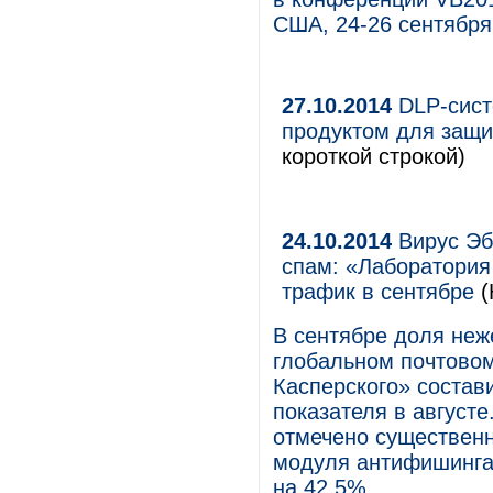
США, 24-26 сентября
27.10.2014
DLP-сист
продуктом для защи
короткой строкой)
24.10.2014
Вирус Эб
спам: «Лаборатория
трафик в сентябре
(
В сентябре доля неж
глобальном почтово
Касперского» состави
показателя в августе
отмечено существен
модуля антифишинга
на 42,5%.