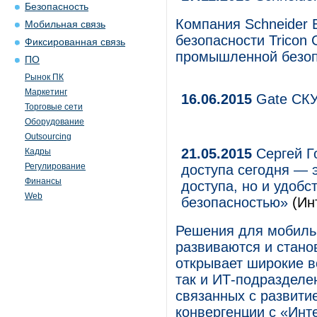
Безопасность
Компания Schneider E
Мобильная связь
безопасности Tricon
Фиксированная связь
промышленной безопа
ПО
Рынок ПК
Маркетинг
16.06.2015
Gate СК
Торговые сети
Оборудование
Outsourcing
21.05.2015
Сергей Г
Кадры
Регулирование
доступа сегодня — 
Финансы
доступа, но и удобс
Web
безопасностью»
(Ин
Решения для мобильн
развиваются и стано
открывает широкие в
так и ИТ-подразделе
связанных с развити
конвергенции с «Инт