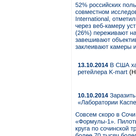
52% российских поль
совместном исследов
International, отмет
через веб-камеру ус
(26%) переживают на
завешивают объекти
заклеивают камеры и
13.10.2014
В США ха
ретейлера K-mart
(Н
10.10.2014
Заразить 
«Лаборатории Касп
Совсем скоро в Сочи
«Формулы-1». Пилоты
круга по сочинской т
более 70 тысяч боле