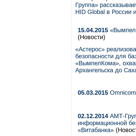
Группа» рассказыва
HID Global в России 
15.04.2015
«ВымпелК
(Новости)
«Астерос» реализова
безопасности для ба
«ВымпелКома», охват
Архангельска до Сах
05.03.2015
Omnico
02.12.2014
АМТ-Груп
информационной без
«Витабанка»
(Новос