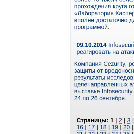
прохождения круга г
«Лаборатория Каспер
вполне достаточно д
программой.
09.10.2014
Infosecur
реагировать на атак
Компания Cezurity, 
защиты от вредоносн
результаты исследов
целенаправленных ат
выставке Infosecurit
24 по 26 сентября.
Страницы:
1
|
2
|
3
16
|
17
|
18
|
19
|
20