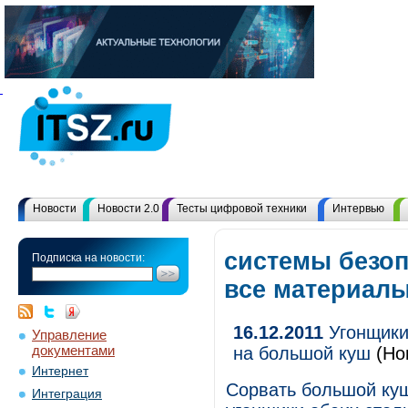
Новости
Новости 2.0
Тесты цифровой техники
Интервью
системы безоп
Подписка на новости:
все материал
16.12.2011
Угонщики
Управление
документами
на большой куш
(Нов
Интернет
Сорвать большой куш
Интеграция