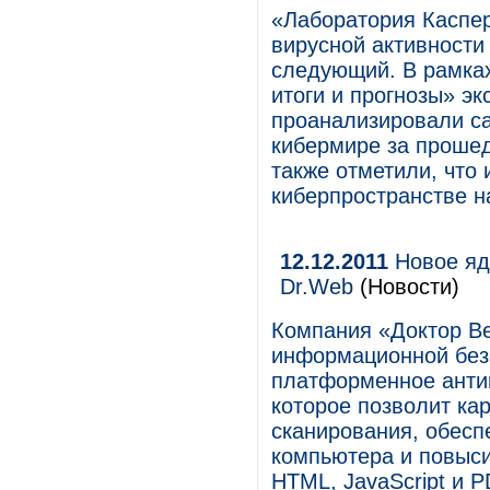
«Лаборатория Каспер
вирусной активности 
следующий. В рамка
итоги и прогнозы» э
проанализировали с
кибермире за проше
также отметили, что 
киберпространстве н
12.12.2011
Новое яд
Dr.Web
(Новости)
Компания «Доктор Ве
информационной без
платформенное антив
которое позволит ка
сканирования, обесп
компьютера и повыси
HTML, JavaScript и P