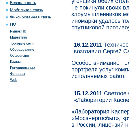
угонщики обеих стол
Безопасность
не покинули своих в
Мобильная связь
злоумышленников мог
Фиксированная связь
иномарки удалось то
ПО
спутниковой противо
Рынок ПК
Маркетинг
Торговые сети
16.12.2011
Техничес
Оборудование
возглавил Сергей С
Outsourcing
Кадры
Особое внимание Тех
Регулирование
портфеля услуг комп
Финансы
исполняемых работ.
Web
15.12.2011
Светлое 
«Лаборатории Каспе
«Лаборатория Каспер
«Мосэнергосбыт», к
в России, лицензий 