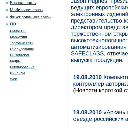
Jason Hughes, прези
Безопасность
ведущих европейских
Мобильная связь
электронных изделий
Фиксированная связь
представительство к
ПО
директором представ
Рынок ПК
торжественном откры
Маркетинг
высокотехнологичног
Торговые сети
автоматизированная 
Оборудование
SAFECLASS, отвечае
Outsourcing
выпуска продукции.
Кадры
Регулирование
Финансы
19.08.2010
Компьюте
Web
контроллер автори
(Новости короткой с
18.08.2010
«Аркан» 
съезде российских 