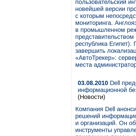
пользовательский ин
новейшей версии пр
с которым непосредс
мониторинга. Англоя
в промышленном ре
представительством 
республика Египет).
завершить локализац
«АвтоТрекер»: серве
места администратор
03.08.2010
Dell пре
информационной без
(Новости)
Компания Dell анонс
решений информацио
и организаций. Он о
инструменты управле