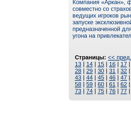
Компания «Аркан», ф
совместно со страхо
ведущих игроков рын
запуске эксклюзивно
предназначенной дл
угона на привлекате
Страницы:
<< пред
13
|
14
|
15
|
16
|
17
28
|
29
|
30
|
31
|
32
43
|
44
|
45
|
46
|
47
58
|
59
|
60
|
61
|
62
73
|
74
|
75
|
76
|
77