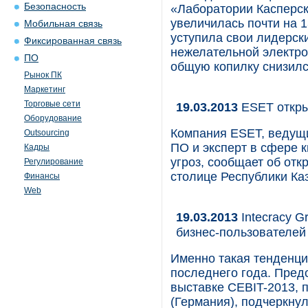
Безопасность
«Лаборатории Касперск
увеличилась почти на 1
Мобильная связь
уступила свои лидерск
Фиксированная связь
нежелательной электро
ПО
общую копилку снизилс
Рынок ПК
Маркетинг
Торговые сети
19.03.2013
ESET откры
Оборудование
Компания ESET, ведущ
Outsourcing
ПО и эксперт в сфере 
Кадры
угроз, сообщает об отк
Регулирование
столице Республики Ка
Финансы
Web
19.03.2013
Intecracy 
бизнес-пользователей
Именно такая тенденци
последнего года. Предс
выставке CEBIT-2013, 
(Германия), подчеркну