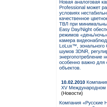
Новая аналоговая к
Professional может р
условиях нестабиль
качественное цветно
ТВЛ при минимальных
Easy Day/Night обес
режимов «день/ночь
камера видеонаблюд
LoLux™, зонального 
шумов 3DNR, регулир
энергопотребление н
особенно важно для
объектов.
10.02.2010
Компания
XV Международном 
(Новости)
Компания «Русские Н