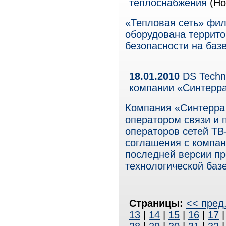
теплоснабжения
(Но
«Тепловая сеть» фил
оборудована террит
безопасности на ба
18.01.2010
DS Techno
компании «Синтерр
Компания «Синтерра
оператором связи и 
операторов сетей ТВ
соглашения с компан
последней версии пр
технологической базе
Страницы:
<< пред
13
|
14
|
15
|
16
|
17