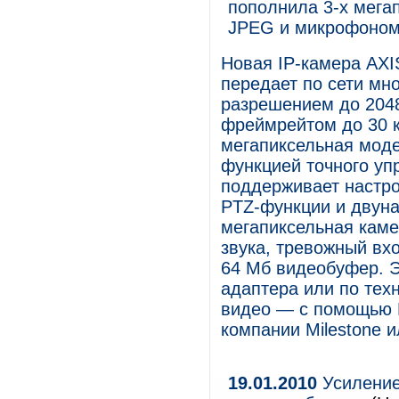
пополнила 3-х мегап
JPEG и микрофоно
Новая IP-камера AXI
передает по сети мн
разрешением до 2048
фреймрейтом до 30 к/
мегапиксельная моде
функцией точного уп
поддерживает настро
PTZ-функции и двуна
мегапиксельная каме
звука, тревожный вх
64 Мб видеобуфер. Э
адаптера или по техн
видео — с помощью П
компании Milestone и
19.01.2010
Усиление 