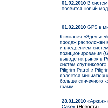
01.02.2010
В систем
появится новый мод
01.02.2010
GPS в мин
Компания «Эдельвейс
продаж расположен в
и внедрением систем
позиционирования (G
выводе на рынок в Р
систем спутникового
Piligrim Patrol и Pil
является миниатюрно
больше спичечного ко
грамм.
28.01.2010
«Аркан» 
Case»
(Новости)