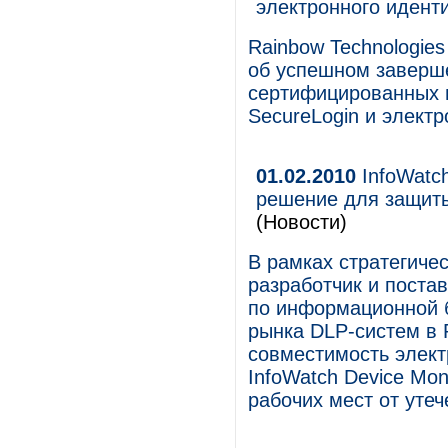
электронного идент
Rainbow Technologie
об успешном заверше
сертифицированных 
SecureLogin и элект
01.02.2010
InfoWatch
решение для защиты
(Новости)
В рамках стратегиче
разработчик и поста
по информационной б
рынка DLP-систем в 
совместимость элект
InfoWatch Device Mo
рабочих мест от уте