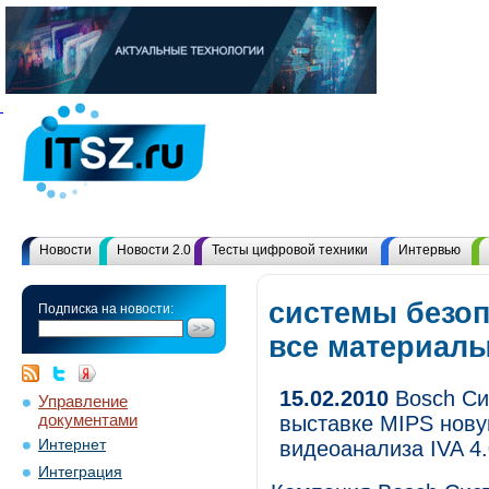
Новости
Новости 2.0
Тесты цифровой техники
Интервью
системы безоп
Подписка на новости:
все материал
15.02.2010
Bosch Си
Управление
документами
выставке MIPS нову
Интернет
видеоанализа IVA 4.
Интеграция