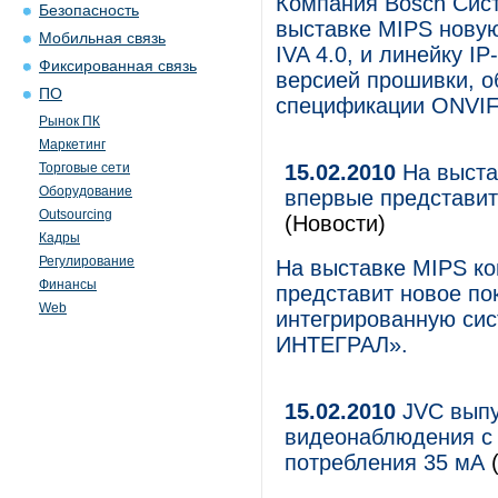
Компания Bosch Сис
Безопасность
выставке MIPS нову
Мобильная связь
IVA 4.0, и линейку I
Фиксированная связь
версией прошивки, о
ПО
спецификации ONVIF
Рынок ПК
Маркетинг
Торговые сети
15.02.2010
На выста
Оборудование
впервые представи
Outsourcing
(Новости)
Кадры
Регулирование
На выставке MIPS ко
Финансы
представит новое п
Web
интегрированную си
ИНТЕГРАЛ».
15.02.2010
JVC выпу
видеонаблюдения с 
потребления 35 мА
(