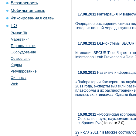
Безопасность
Мобильная связь
17.08.2011
Интеграция IP видео
Фиксированная связь
Очередное расширение списка по
ПО
теперь в полной мере доступны к
Рынок ПК
Маркетинг
17.08.2011
DLP-системы SECURIT
Торговые сети
Оборудование
Компания SECURIT сообщает о побе
Information Leak Prevention и Data P
Outsourcing
Кадры
Регулирование
16.08.2011
Развитие информацион
Финансы
«Лаборатория Касперского» опубл
Web
2011 года, эксперты выявили раз
платформы и их распространение 
всплеск «хактивизма». Однако бы
16.08.2011
«Российская корпорац
Совета по науке, наукоемким те
собрания РФ
(Новости 2.0)
29 июля 2011 г. в Москве состоял