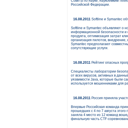
Совета по науке, наукоемким тех
Российской Федерации.
16.08.2011
Softline и Symantec о
Softline и Symantec объявляют о н
информационной безопасности и о
продукта, оптимизация затрат кли
организация пилотов, внедрение, о
Symantec предполагают совместны
сопутствующие услуги.
16.08.2011
Рейтинг опасных прог
Специалисты лаборатории безопас
от всех вирусов, активных в данн
уязвимости Java, которые были са
используется мошенниками для ра
16.08.2011
Россия приняла участ
Впервые Российская команда при
прошедших с 4 по 7 августа этого
заняла 4 место из 12 команд воше
финальную часть CTF-соревнова