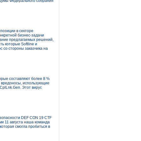
 думы Федерального собрания
 позиции в секторе
онкретной бизнес-задачи
ование предлагаемых решений,
ь которые Softline и
 со стороны заказчика на
орые составляют более 8 %
ее вредоносы, использующие
CplLnk.Gen. Этот вирус
езопасности DEF CON 19 CTF
ми 11 августа наша команда
 которая смогла пробиться в