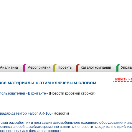
Аналитика
Мероприятия
Проекты
Каталог компаний
Управ
Новости н
все материалы с этим ключевым словом
пользователей «В контакте»
(Новости короткой строкой)
радар-детектор Falcon AR-100
(Новости)
йский разработчик и поставщик автомобильного охранного оборудования и ак
овинка способна заблаговременно выявить и оповестить водителя о приближ
назначенных для фиксации скорости.