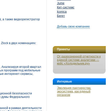
Jume
Кит-системс
Iconica
Бегет
 а также видеорегистратор
Добавь свою компанию
Zlock в двух номинациях:
Проекты
От разрозненной отчетности к
единой системе аналитики —
кейс «Холодильник.ру»
 Анализируя второй квартал
ных программ под мобильные
ые интеренет-сервисы,
Интервью
Эволюция партнерства:
экосистема, как единый
ационной безопасности
организм
й думы Федерального
анной в рамках деятельности