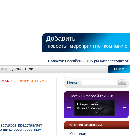
Добавить
новость
мероприятие
компанию
Новости:
Российский RPA-рынок переходит от автома
ление документами
О нас
а MSKIT
Новости на NNIT
Поиск:
Тесты цифровой техники
Каталог компаний
сессуаров, представляет
ении ко всем известным
Мегаплан