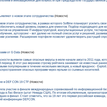
нологиям и инновационной деятельности при Председателе Государственной
бъявляют о новом этапе сотрудничества
(Новости)
овом этапе сотрудничества, в рамках которого Softline планирует усилить свои
беспечить новый уровень сервиса для клиентов. Подбор подходящего для к
ентов на управление IT-инфраструктурой, консультационные услуги, тестир
бучение, аутсорсинг – вот далеко не полный список услуг и решений, развиват
ми усилиями. Расширение портфеля позволит удовлетворить растущий спрос
рамм от G Data
(Новости)
ности выявили самые опасные вирусы в июле-начале августа 2011 года, кот
ый период. В этот раз верхнюю строчку рейтинга занимают не известные ран
мыми популярными в течение нескольких месяцев, а новый вредонос - Exploit.
спространения опасных программ через ярлыки со съемных носителей.
ие в DEF CON 19 CTF
(Новости)
няла участие в финале международных соревнований по информационной б
 года в Лас-Вегасе (штат Невада США), По итогам объявленным, организатора
дших в финал. Стоит отметить, что за 19 лет это первая российская команда,
ний конференции DEFCON.