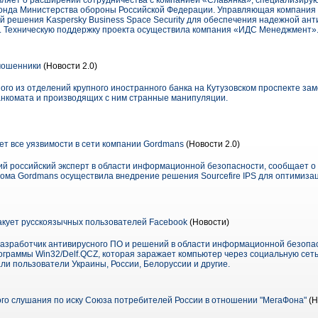
ляет о расширении сотрудничества с компанией «Славянка», специализиру
онда Министерства обороны Российской Федерации. Управляющая компания 
й решения Kaspersky Business Space Security для обеспечения надежной ан
. Техническую поддержку проекта осуществила компания «ИДС Менеджмент»
мошенники
(Новости 2.0)
го из отделений крупного иностранного банка на Кутузовском проспекте зам
анкомата и производящих с ним странные манипуляции.
яет все уязвимости в сети компании Gordmans
(Новости 2.0)
ий российский эксперт в области информационной безопасности, сообщает о 
дома Gordmans осуществила внедрение решения Sourcefire IPS для оптимиза
акует русскоязычных пользователей Facebook
(Новости)
азработчик антивирусного ПО и решений в области информационной безопас
граммы Win32/Delf.QCZ, которая заражает компьютер через социальную сет
и пользователи Украины, России, Белоруссии и другие.
го слушания по иску Союза потребителей России в отношении "МегаФона"
(Н