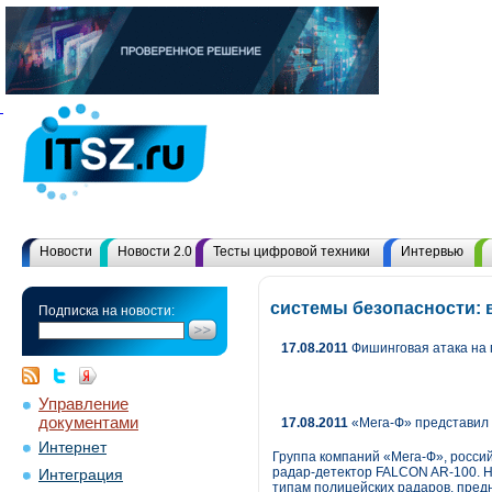
Новости
Новости 2.0
Тесты цифровой техники
Интервью
системы безопасности: 
Подписка на новости:
17.08.2011
Фишинговая атака на 
Управление
документами
17.08.2011
«Мега-Ф» представил 
Интернет
Группа компаний «Мега-Ф», росси
радар-детектор FALCON AR-100. Н
Интеграция
типам полицейских радаров, пред