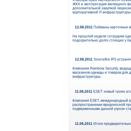
«Лаборатория Касперского» объяв
ЖКХ и эксплуатации жилищного ф
дополнительной закупкой лицензи
корпоративной IT-инфраструктуры
12.08.2011
Пойманы карточные 
На прошлой неделе сотрудник одно
подозрительно долго стоящих у б
12.08.2011
Sourcefire IPS устран
Компания Rainbow Security, ведущ
магазинов одежды и товаров для 
инфраструктуры.
11.08.2011
ESET: новый троян ат
Компания ESET, международный р
распространении вредоносной про
подверженными данной угрозе стал
11.08.2011
Итоги предварительно