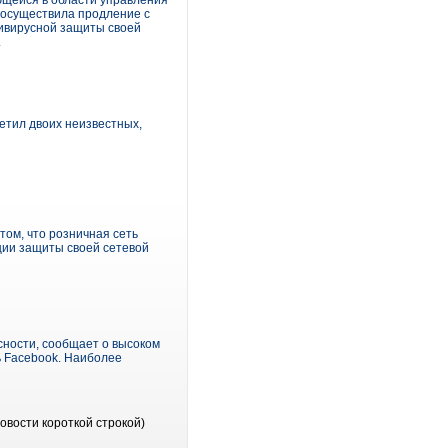
ющейся в области управления
осуществила продление с
тивирусной защиты своей
.
етил двоих неизвестных,
том, что розничная сеть
ции защиты своей сетевой
ности, сообщает о высоком
ь Facebook. Наиболее
овости короткой строкой)