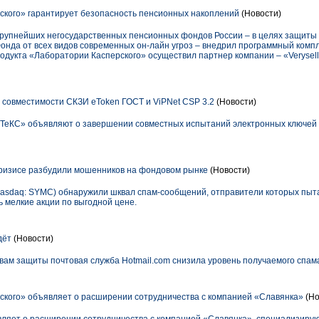
кого» гарантирует безопасность пенсионных накоплений
(Новости)
рупнейших негосударственных пенсионных фондов России – в целях защиты
онда от всех видов современных он-лайн угроз – внедрил программный компл
продукта «Лаборатории Касперского» осуществил партнер компании – «Verysel
совместимости СКЗИ eToken ГОСТ и ViPNet CSP 3.2
(Новости)
оТеКС» объявляют о завершении совместных испытаний электронных ключей 
ризисе разбудили мошенников на фондовом рынке
(Новости)
asdaq: SYMC) обнаружили шквал спам-сообщений, отправители которых пыт
 мелкие акции по выгодной цене.
дёт
(Новости)
ам защиты почтовая служба Hotmail.com снизила уровень получаемого спам
кого» объявляет о расширении сотрудничества с компанией «Славянка»
(Но