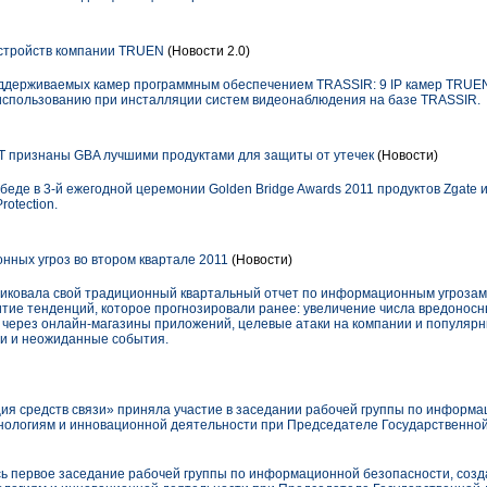
устройств компании TRUEN
(Новости 2.0)
ддерживаемых камер программным обеспечением TRASSIR: 9 IP камер TRUEN,
 использованию при инсталляции систем видеонаблюдения на базе TRASSIR.
 признаны GBA лучшими продуктами для защиты от утечек
(Новости)
де в 3-й ежегодной церемонии Golden Bridge Awards 2011 продуктов Zgate и 
rotection.
ных угроз во втором квартале 2011
(Новости)
иковала свой традиционный квартальный отчет по информационным угрозам.
витие тенденций, которое прогнозировали ранее: увеличение числа вредонос
через онлайн-магазины приложений, целевые атаки на компании и популярн
ли и неожиданные события.
ия средств связи» приняла участие в заседании рабочей группы по информ
хнологиям и инновационной деятельности при Председателе Государственно
ось первое заседание рабочей группы по информационной безопасности, созд