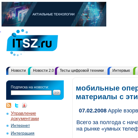
Новости
Новости 2.0
Тесты цифровой техники
Интервью
мобильные опер
Подписка на новости:
материалы с эт
07.02.2008
Apple взор
Управление
документами
Всего за полгода с нач
Интернет
на рынке «умных телеф
Интеграция