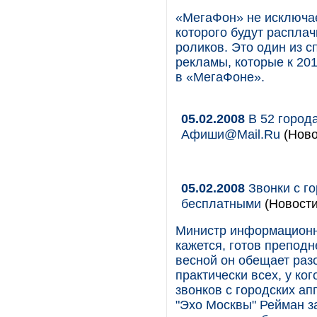
«МегаФон» не исключае
которого будут распла
роликов. Это один из 
рекламы, которые к 201
в «МегаФоне».
05.02.2008
В 52 город
Афиши@Mail.Ru
(Ново
05.02.2008
Звонки с го
бесплатными
(Новости
Министр информационн
кажется, готов препод
весной он обещает разо
практически всех, у ко
звонков с городских а
"Эхо Москвы" Рейман за