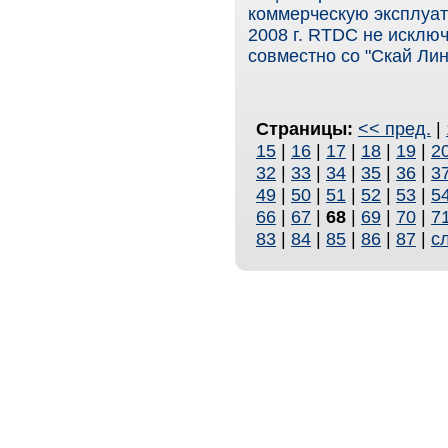
коммерческую эксплуат
2008 г. RTDC не исключ
совместно со "Скай Лин
Страницы:
<< пред.
|
15
|
16
|
17
|
18
|
19
|
2
32
|
33
|
34
|
35
|
36
|
3
49
|
50
|
51
|
52
|
53
|
5
66
|
67
|
68
|
69
|
70
|
7
83
|
84
|
85
|
86
|
87
|
с