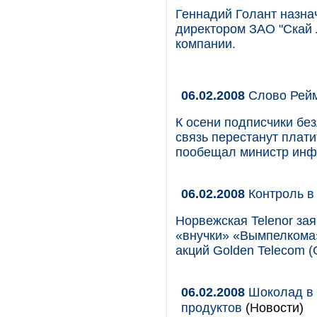
Геннадий Голант назна
директором ЗАО "Скай 
компании.
06.02.2008
Слово Рей
К осени подписчики б
связь перестанут плат
пообещал министр инф
06.02.2008
Контроль в
Норвежская Telenor зая
«внучки» «Вымпелкома» L
акций Golden Telecom (
06.02.2008
Шоколад в 
продуктов
(Новости)