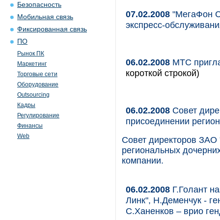
Безопасность
07.02.2008
"МегаФон С
Мобильная связь
экспресс-обслуживани
Фиксированная связь
ПО
Рынок ПК
06.02.2008
МТС пригла
Маркетинг
короткой строкой)
Торговые сети
Оборудование
Outsourcing
Кадры
06.02.2008
Совет дире
Регулирование
присоединении регио
Финансы
Web
Совет директоров ЗАО 
региональных дочерних
компании.
06.02.2008
Г.Голант н
Линк", Н.Деменчук - г
С.Ханенков – врио ге