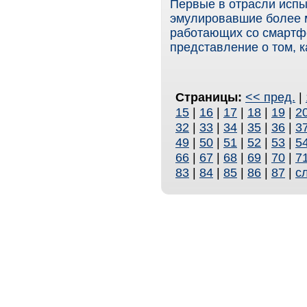
Первые в отрасли исп
эмулировавшие более 
работающих со смартф
представление о том, 
Страницы:
<< пред.
|
15
|
16
|
17
|
18
|
19
|
2
32
|
33
|
34
|
35
|
36
|
3
49
|
50
|
51
|
52
|
53
|
5
66
|
67
|
68
|
69
|
70
|
7
83
|
84
|
85
|
86
|
87
|
с