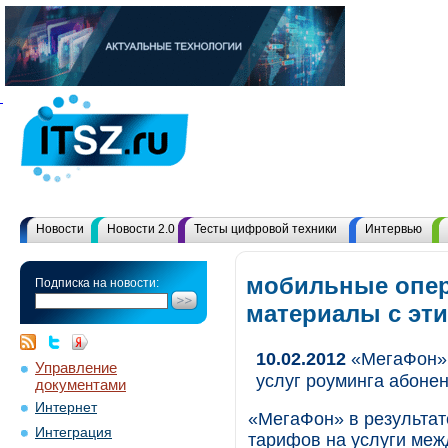
Новости
Новости 2.0
Тесты цифровой техники
Интервью
мобильные опер
Подписка на новости:
материалы с эт
10.02.2012
«МегаФон» 
Управление
услуг роуминга абоне
документами
Интернет
«МегаФон» в результат
Интеграция
тарифов на услуги меж