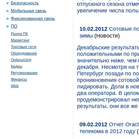
Безопасность
отпускного сезона отме
увеличение числа поль
Мобильная связь
Фиксированная связь
ПО
10.02.2012
Сотовые по
Рынок ПК
зимы
(Новости)
Маркетинг
Декабрьские результат
Торговые сети
положительными по при
Оборудование
значительно ниже, чем
Outsourcing
декабря. Несмотря на т
Кадры
Петербург позади по п
Регулирование
проникновения сотовой
Финансы
лидировать. Доли в но
Web
два оператора. В целом
продемонстрировал неп
результаты, они все же
09.02.2012
Отчет Oracl
телекома в 2012 году
(