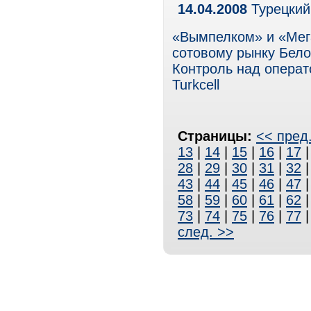
14.04.2008
Турецкий
«Вымпелком» и «Мег
сотовому рынку Белор
Контроль над операт
Turkcell
Страницы:
<< пред
13
|
14
|
15
|
16
|
17
28
|
29
|
30
|
31
|
32
43
|
44
|
45
|
46
|
47
58
|
59
|
60
|
61
|
62
73
|
74
|
75
|
76
|
77
след. >>