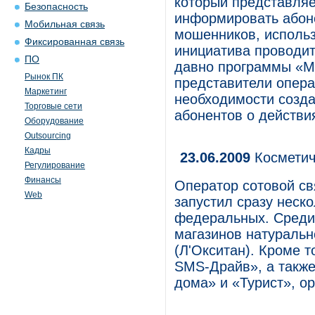
который представляе
Безопасность
информировать абоне
Мобильная связь
мошенников, использ
Фиксированная связь
инициатива проводит
ПО
давно программы «Мо
Рынок ПК
представители опера
Маркетинг
необходимости созд
Торговые сети
абонентов о действ
Оборудование
Outsourcing
Кадры
23.06.2009
Косметич
Регулирование
Финансы
Оператор сотовой с
Web
запустил сразу неск
федеральных. Среди 
магазинов натуральн
(Л'Окситан). Кроме 
SMS-Драйв», а такж
дома» и «Турист», о