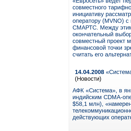
«Евросеть» ведет пе
совместного тарифно
инициативу рассматр
оператору (MVNO) с
СМАРТС. Между этим
окончательный выбор
совместный проект м
финансовой точки зр
считать его альтерн
14.04.2008
«Система
(Новости)
АФК «Система», в ян
индийским CDMA-опер
$58,1 млн), «намере
телекоммуникационно
действующих операт