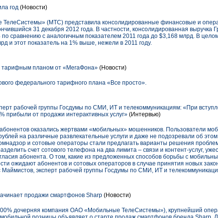
ла год
(Новости)
 ТелеСистемы» (МТС) представила консолидированные финансовые и опер
кончившийся 31 декабря 2012 года. В частности, консолидированная выручка 
 по сравнению с аналогичным показателем 2011 года до $3,168 млрд. В целом
рд и этот показатель на 1% выше, нежели в 2011 году.
м тарифным планом от «МегаФона»
(Новости)
ового федерального тарифного плана «Все просто».
перт рабочей группы Госдумы по СМИ, ИТ и телекоммуникациям: «При вступл
% прибыли от продажи интерактивных услуг»
(Интервью)
ч абонентов оказались жертвами «мобильных» мошенников. Пользователи мо
рублей на различные развлекательные услуги и даже не подозревали об этом.
омнадзор и сотовые операторы стали предлагать варианты решения пробле
разделить счет сотового телефона на два лимита – связи и контент-услуг, уже
огласия абонента. О том, какие из предложенных способов борьбы с мобиль
ости ожидают абонентов и сотовых операторов в случае принятия новых зако
 Маймистов, эксперт рабочей группы Госдумы по СМИ, ИТ и телекоммуникаци
начинает продажи смартфонов Sharp
(Новости)
100% дочерняя компания ОАО «Мобильные ТелеСистемы»), крупнейший опера
мобильной розницы объявляет о старте продаж смартфонов бренда Sharp. Л