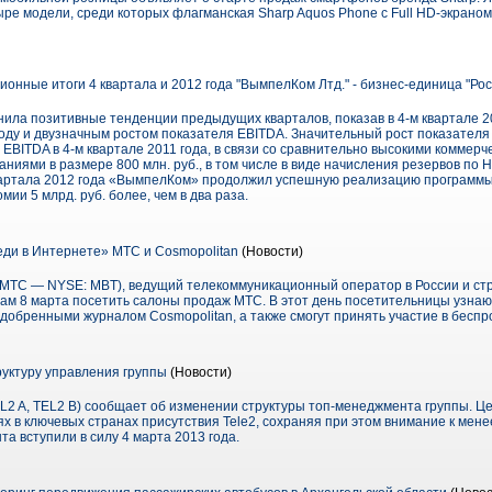
ре модели, среди которых флагманская Sharp Aquos Phone с Full HD-экраном
онные итоги 4 квартала и 2012 года "ВымпелКом Лтд." - бизнес-единица "Ро
нила позитивные тенденции предыдущих кварталов, показав в 4-м квартале 2
году и двузначным ростом показателя EBITDA. Значительный рост показател
EBITDA в 4-м квартале 2011 года, в связи со сравнительно высокими коммерч
аниями в размере 800 млн. руб., в том числе в виде начисления резервов по 
квартала 2012 года «ВымпелКом» продолжил успешную реализацию программы «
ии 5 млрд. руб. более, чем в два раза.
ди в Интернете» МТС и Cosmopolitan
(Новости)
ТС — NYSE: MBT), ведущий телекоммуникационный оператор в России и стр
ам 8 марта посетить салоны продаж МТС. В этот день посетительницы узнают
добренными журналом Cosmopolitan, а также смогут принять участие в бесп
руктуру управления группы
(Новости)
L2 A, TEL2 B) сообщает об изменении структуры топ-менеджмента группы. Ц
х в ключевых странах присутствия Tele2, сохраняя при этом внимание к мен
а вступили в силу 4 марта 2013 года.