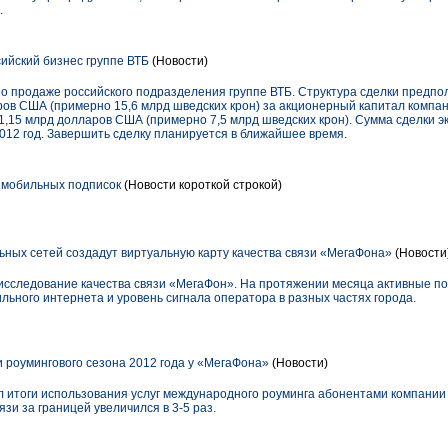
.
сийский бизнес группе ВТБ
(Новости)
 о продаже российского подразделения группе ВТБ. Структура сделки предп
ров США (примерно 15,6 млрд шведских крон) за акционерный капитал компан
 1,15 млрд долларов США (примерно 7,5 млрд шведских крон). Сумма сделки 
2012 год. Завершить сделку планируется в ближайшее время.
л мобильных подписок
(Новости короткой строкой)
ных сетей создадут виртуальную карту качества связи «МегаФона»
(Новости
исследование качества связи «МегаФон». На протяжении месяца активные п
льного интернета и уровень сигнала оператора в разных частях города.
и роумингового сезона 2012 года у «МегаФона»
(Новости)
 итоги использования услуг международного роуминга абонентами компании 
зи за границей увеличился в 3-5 раз.