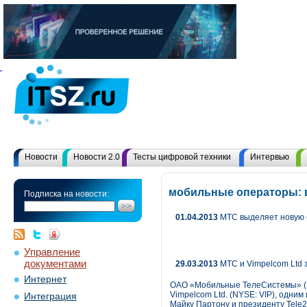
Новости
Новости 2.0
Тесты цифровой техники
Интервью
мобильные операторы: 
Подписка на новости:
01.04.2013
МТС выделяет новую 
Управление
документами
29.03.2013
МТС и Vimpelcom Ltd з
Интернет
ОАО «Мобильные ТелеСистемы» (М
Vimpelcom Ltd. (NYSE: VIP), одн
Интеграция
Майку Партону и президенту Tele2