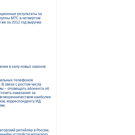
ационные результаты за
Группы МТС в четвертом
 же за 2012 год выручка
ении в силу новых законов
бильных телефонов
 В связи с ростом числа
мы – оповещать абонента об
сточить наказание за
ным мошенничеством наиболее
нов, корреспонденту ИД
ям.
торский ритейлер в России,
инейку устройств японского