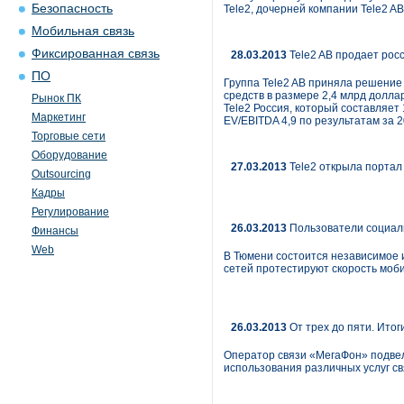
Безопасность
Tele2, дочерней компании Tele2 AB
Мобильная связь
Фиксированная связь
28.03.2013
Tele2 AB продает рос
ПО
Группа Tele2 AB приняла решение
средств в размере 2,4 млрд долла
Рынок ПК
Tele2 Россия, который составляет
Маркетинг
EV/EBITDA 4,9 по результатам за 
Торговые сети
Оборудование
27.03.2013
Tele2 открыла порта
Outsourcing
Кадры
Регулирование
26.03.2013
Пользователи социаль
Финансы
Web
В Тюмени состоится независимое 
сетей протестируют скорость моби
26.03.2013
От трех до пяти. Итог
Оператор связи «МегаФон» подвел
использования различных услуг свя