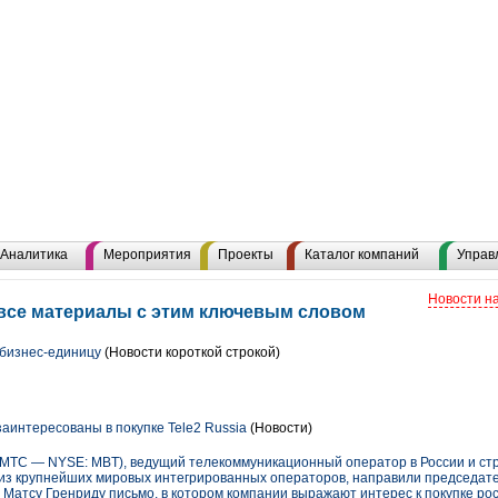
Аналитика
Мероприятия
Проекты
Каталог компаний
Управ
Новости н
все материалы с этим ключевым словом
бизнес-единицу
(Новости короткой строкой)
аинтересованы в покупке Tele2 Russia
(Новости)
ТС — NYSE: MBT), ведущий телекоммуникационный оператор в России и стр
им из крупнейших мировых интегрированных операторов, направили председат
 Матсу Гренриду письмо, в котором компании выражают интерес к покупке ро