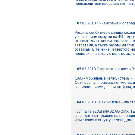
производителя представляют четы
07.03.2013
Финансовые и операци
Российская бизнес-единица сохра
увеличением выручки на 4% год к 
относительно низким показателем 
затратами, а также разовыми спис
остаткам. В течение четвертого 
превысил начальную цель по эконом
05.03.2013
Стартовала акция «Ле
ОАО «Мобильные ТелеСистемы» (М
Cosmopolitan приглашают милых д
с приложениями для смартфона, о
04.03.2013
Tele2 AB изменила ст
Группа Tele2 AB (NASDAQ OMX: TE
сосредоточить усилия на операция
Изменения в структуре менеджмент