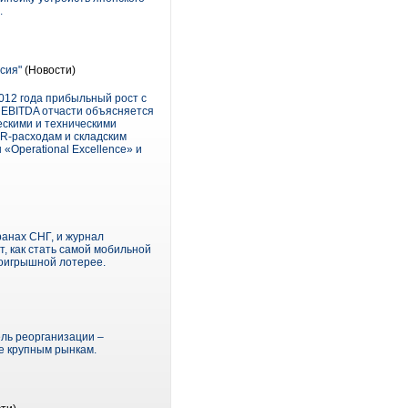
.
ссия"
(Новости)
012 года прибыльный рост с
я EBITDA отчасти объясняется
ескими и техническими
HR-расходам и складским
Operational Excellence» и
анах СНГ, и журнал
, как стать самой мобильной
роигрышной лотерее.
ель реорганизации –
ее крупным рынкам.