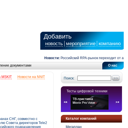
Добавить
новость
мероприятие
компанию
Новости:
Российский RPA-рынок переходит от автомат
ление документами
О нас
а MSKIT
Новости на NNIT
Поиск:
Тесты цифровой техники
Каталог компаний
анах СНГ, совместно с
елю Совета директоров Tele2
ссийского подразделения
Мегаплан