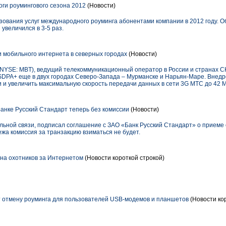
ги роумингового сезона 2012
(Новости)
зования услуг международного роуминга абонентами компании в 2012 году. 
 увеличился в 3-5 раз.
 мобильного интернета в северных городах
(Новости)
YSE: MBT), ведущий телекоммуникационный оператор в России и странах С
HSDPA+ еще в двух городах Северо-Запада – Мурманске и Нарьян-Маре. Внедр
 и увеличить максимальную скорость передачи данных в сети 3G МТС до 42 М
Банке Русский Стандарт теперь без комиссии
(Новости)
льной связи, подписал соглашение с ЗАО «Банк Русский Стандарт» о приеме 
жа комиссия за транзакцию взиматься не будет.
на охотников за Интернетом
(Новости короткой строкой)
 отмену роуминга для пользователей USB-модемов и планшетов
(Новости ко