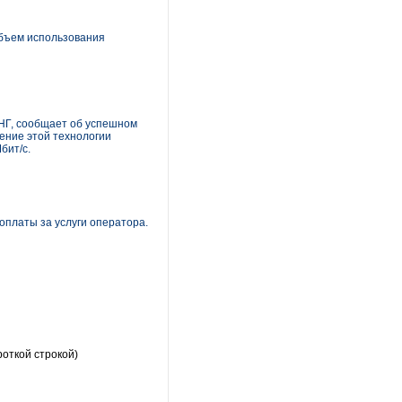
Объем использования
НГ, сообщает об успешном
ение этой технологии
бит/с.
оплаты за услуги оператора.
роткой строкой)