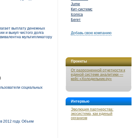
Jume
Кит-системс
Iconica
Бегет
олагает выплату денежных
ии и выкуп чистого долга
Добавь свою компанию
эквивалентна мультипликатору
Проекты
От разрозненной отчетности к
единой системе аналитики —
)
кейс «Холодильник.ру»
ользователи социальных
Интервью
Эволюция партнерства:
экосистема, как единый
организм
в 2012 году. Объем