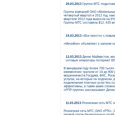
20.03.2013
Группа МТС подытожи
Группа компаний ОАО «Мобильные
четвертый квартал и 2012 год, за
квартале 2012 года выросла на 6%
Группы МТС составила $12, 435 мл
15.03.2013
«Все просто» с новы
«МегаФон» объявляет о запуске н
12.03.2013
Денис Маймистов, экс
сотовые операторы потеряют 80
В минувшем году более 700 тыся
ежемесячно тратили от 10 до 900 
мошенничеств Госдума, ФАС, Роск
услугах, на которые он подписан, 
подключение платных услуг без с
эффективны, а также какие сложн
«РПР-группа» рассказывает Денис
11.03.2013
Розничная сеть МТС 
Розничная сеть МТС (ЗАО «РТК», 
первой среди федеральных сетей 