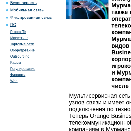
Безопасность
Мурма
Мобильная связь
также 
Фиксированная связь
операт
телек
ПО
компа
Рынок ПК
Мурман
Маркетинг
Торговые сети
видов 
Оборудование
Busine
Outsourcing
корпор
Кадры
игроко
Регулирование
и Мур
Финансы
компан
Web
числе 
Мультисервисная сеть 
узлов связи и имеет 
подключения по техноло
Теперь Orange Busines
телекоммуникационно
компаниям в Мурманск