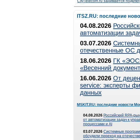
CityTelecom.ru занимается подклю
ITSZ.RU: последние нов
04.08.2026
Российск
автоматизации зада
03.07.2026
Системны
отечественные ОС д
18.06.2026
ГК «ЭОС»
«Весенний документ
16.06.2026
От децен
service: эксперты 
данных
MSKIT.RU: последние новости Мо
04.08.2026
Российский RPA-рын
от автоматизации задач к упр
процессами и AI
03.07.2026
Системные програ
обсудили переход на отечеств