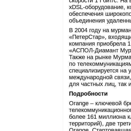
скорости 1 Гбит/с. На
xDSL-оборудование, к
обеспечения широкопо
объединения удаленны
В 2004 году на мурма
«ПетерСтар», входящи
компания приобрела 1
«АСПОЛ-Диамант Мур
Также на рынке Мурма
по телекоммуникация
специализируется на 
международной связи,
для частных лиц, так 
Подробности
Orange – ключевой бр
телекоммуникационног
более 161 миллиона кл
территорий), две трет
Orange. Стартовавшая