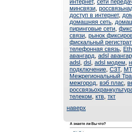
интернет
,
сети переда
минсвязи
,
россвязьна
доступ в интернет
,
дом
домашняя сеть
,
домаш
пиринговые сети
,
фикс
связи
,
рынок фиксиро
фискальный регистрат
телефонная связь
,
Eth
авангард
,
adsl аванга
adsl
,
dsl
,
adsl модем
,
н
подключение
,
СЗТ
,
МТ
Межрегиональный Тра
межгород
,
вэб плас
,
в
россвязьохранкультур
телеком
,
ктв
,
ткт
наверх
А знаете ли Вы что?