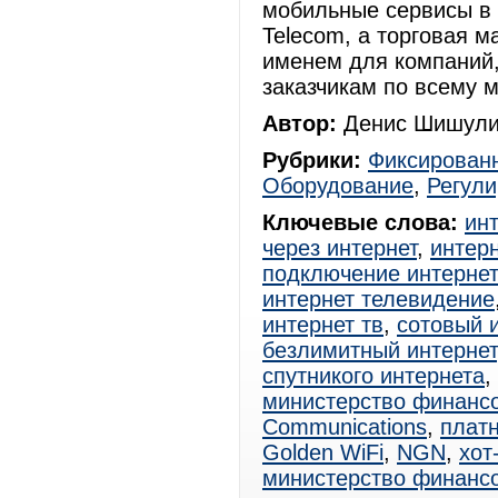
мобильные сервисы в 
Telecom, а торговая м
именем для компаний
заказчикам по всему м
Автор:
Денис Шишули
Рубрики:
Фиксированн
Оборудование
,
Регул
Ключевые слова:
ин
через интернет
,
интерн
подключение интерне
интернет телевидение
интернет тв
,
сотовый 
безлимитный интернет
спутникого интернета
,
министерство финанс
Communications
,
платн
Golden WiFi
,
NGN
,
хот
министерство финанс