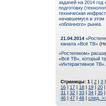
задачей на 2014 год
подготовку (технолог
техническая инфраст
начавшемуся в этом 
«облачного» рынка.
21.04.2014
«Ростеле
канала «Всё ТВ»
(Но
«Ростелеком» расши
«Всё ТВ», который т
«Интерактивное ТВ».
Страницы:
1
|
2
|
3
16
|
17
|
18
|
19
|
20
31
|
32
|
33
|
34
|
35
46
|
47
|
48
|
след. >