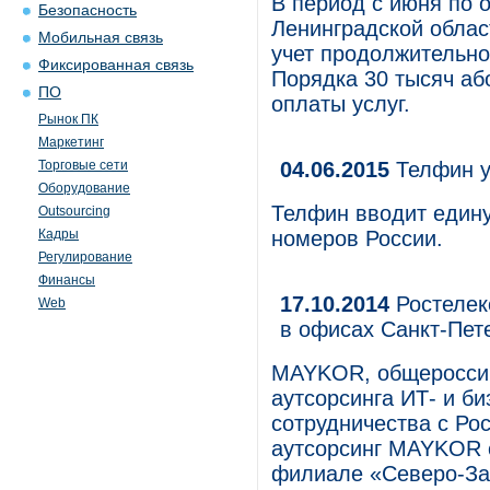
В период с июня по 
Безопасность
Ленинградской облас
Мобильная связь
учет продолжительн
Фиксированная связь
Порядка 30 тысяч аб
ПО
оплаты услуг.
Рынок ПК
Маркетинг
Торговые сети
04.06.2015
Телфин у
Оборудование
Телфин вводит един
Outsourcing
Кадры
номеров России.
Регулирование
Финансы
17.10.2014
Ростелек
Web
в офисах Санкт-Пет
MAYKOR, общероссий
аутсорсинга ИТ- и б
сотрудничества с Ро
аутсорсинг MAYKOR 
филиале «Северо-Зап