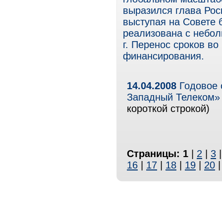
выразился глава Рос
выступая на Совете б
реализована с неболь
г. Перенос сроков во
финансирования.
14.04.2008
Годовое 
Западный Телеком» 
короткой строкой)
Страницы:
1
|
2
|
3
16
|
17
|
18
|
19
|
20