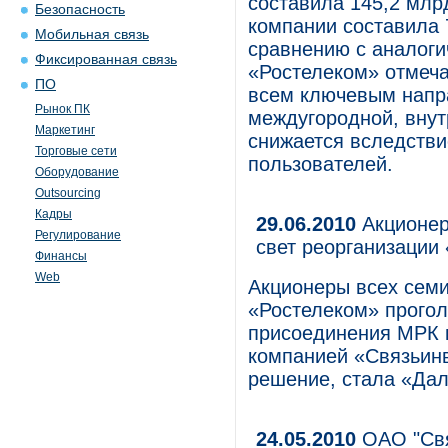
составила 145,2 млрд
Безопасность
компании составила 
Мобильная связь
сравнению с аналоги
Фиксированная связь
«Ростелеком» отмеча
ПО
всем ключевым напр
Рынок ПК
междугородной, внут
Маркетинг
снижается вследстви
Торговые сети
пользователей.
Оборудование
Outsourcing
Кадры
29.06.2010
Акционер
Регулирование
свет реорганизации
Финансы
Web
Акционеры всех сем
«Ростелеком» прогол
присоединения МРК 
компанией «Связьинв
решение, стала «Дал
24.05.2010
ОАО "Свя