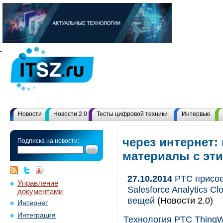
Новости
Новости 2.0
Тесты цифровой техники
Интервью
через интернет: 
Подписка на новости:
материалы с эт
27.10.2014
PTC присое
Управление
Salesforce Analytics 
документами
вещей
(Новости 2.0)
Интернет
Интеграция
Технология PTC ThingWo