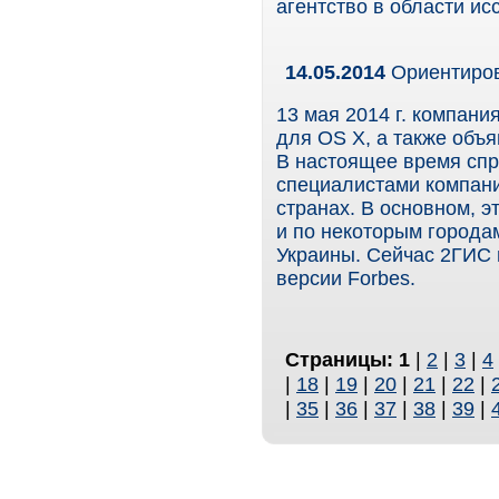
агентство в области ис
14.05.2014
Ориентиров
13 мая 2014 г. компан
для OS X, а также объ
В настоящее время спр
специалистами компани
странах. В основном, 
и по некоторым городам
Украины. Сейчас 2ГИС 
версии Forbes.
Страницы:
1
|
2
|
3
|
4
|
18
|
19
|
20
|
21
|
22
|
|
35
|
36
|
37
|
38
|
39
|