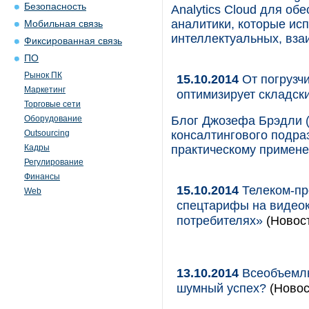
Безопасность
Analytics Cloud для об
аналитики, которые ис
Мобильная связь
интеллектуальных, вза
Фиксированная связь
ПО
Рынок ПК
15.10.2014
От погрузч
Маркетинг
оптимизирует складск
Торговые сети
Оборудование
Блог Джозефа Брэдли (
Outsourcing
консалтингового подраз
Кадры
практическому примен
Регулирование
Финансы
15.10.2014
Телеком-пр
Web
спецтарифы на видеок
потребителях»
(Новост
13.10.2014
Всеобъемлю
шумный успех?
(Новос