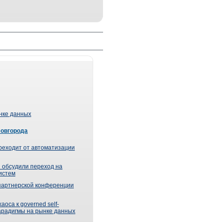
ынке данных
Новгорода
реходит от автоматизации
 обсудили переход на
истем
партнерской конференции
оса к governed self-
парадигмы на рынке данных