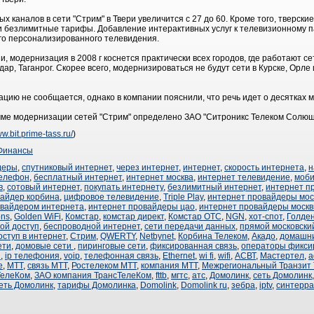
х каналов в сети "Стрим" в Твери увеличится с 27 до 60. Кроме того, тверск
и безлимитные тарифы. Добавление интерактивных услуг к телевизионному п
го персонализированного телевидения.
 модернизация в 2008 г коснется практически всех городов, где работают с
ар, Таганрог. Скорее всего, модернизироваться не будут сети в Курске, Орле
цию не сообщается, однако в компании пояснили, что речь идет о десятках 
ме модернизации сетей "Стрим" определено ЗАО "Ситроникс Телеком Солюш
ww.bit.prime-tass.ru/
)
Финансы
деры
,
спутниковый интернет
,
через интернет
,
интернет
,
скорость интернета
,
н
телефон
,
бесплатный интернет
,
интернет москва
,
интернет телевидение
,
моби
в
,
сотовый интернет
,
покупать интернету
,
безлимитный интернет
,
интернет п
вайдер корбина
,
цифровое телевидение
,
Triple Play
,
интернет провайдеры мос
овайдером интернета
,
интернет провайдеры цао
,
интернет провайдеры моск
ons
,
Golden WiFi
,
Комстар
,
комстар директ
,
Комстар ОТС
,
NGN
,
хот-спот
,
Голден
ой доступ
,
беспроводной интернет
,
сети передачи данных
,
прямой московски
оступ в интернет
,
Стрим
,
QWERTY
,
Netbynet
,
Корбина Телеком
,
Акадо
,
домашни
ети
,
домовые сети
,
пиринговые сети
,
фиксированная связь
,
операторы фикси
и
,
ip телефония
,
voip
,
телефонная связь
,
Ethernet
,
wi fi
,
wifi
,
АСВТ
,
Мастертел
,
a
е
,
МТТ
,
связь МТТ
,
Ростелеком МТТ
,
компания МТТ
,
Межрегиональный Транзит 
ТелеКом
,
ЗАО компания ТрансТелеКом
,
fttb
,
мгтс
,
атс
,
Домолинк
,
сеть Домолинк
еть Домолинк
,
тарифы Домолинка
,
Domolink
,
Domolink ru
,
зебра
,
iptv
,
синтерра