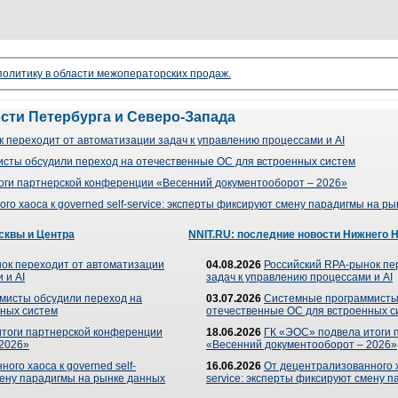
 политику в области межоператорских продаж.
ости Петербурга и Северо-Запада
 переходит от автоматизации задач к управлению процессами и AI
сты обсудили переход на отечественные ОС для встроенных систем
оги партнерской конференции «Весенний документооборот – 2026»
го хаоса к governed self-service: эксперты фиксируют смену парадигмы на р
сквы и Центра
NNIT.RU: последние новости Нижнего 
ок переходит от автоматизации
04.08.2026
Российский RPA-рынок пе
 и AI
задач к управлению процессами и AI
мисты обсудили переход на
03.07.2026
Системные программисты
ных систем
отечественные ОС для встроенных с
итоги партнерской конференции
18.06.2026
ГК «ЭОС» подвела итоги 
 2026»
«Весенний документооборот – 2026»
ого хаоса к governed self-
16.06.2026
От децентрализованного ха
мену парадигмы на рынке данных
service: эксперты фиксируют смену 