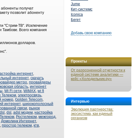
Jume
ие абоненты получат
Кит-системс
акету позволит абоненту
Iconica
Бегет
ети "Стрим-ТВ". Исключение
 и Тамбове. Всего компания
Добавь свою компанию
миллионов долларов.
нс".
Проекты
От разрозненной отчетности к
астройка интернет
,
единой системе аналитики —
льный интернет
,
скачать
кейс «Холодильник.ру»
ровайдер метро
,
провайдеры
ковская область
,
интернет
вы
,
Wi Fi сети
,
WiMAX
,
wi fi
 Телеком
,
электросвязь
,
й номер
,
Golden Telecom
,
Интервью
й интернет
,
широкополосный
рованной связи
,
рынок
Эволюция партнерства:
dsl
,
dsl
,
adsl модем
,
настройка
экосистема, как единый
Телеком
,
Ростелеком
,
межгород
,
организм
,
Домолинк Интернет
,
,
простор телеком
,
ктв
,