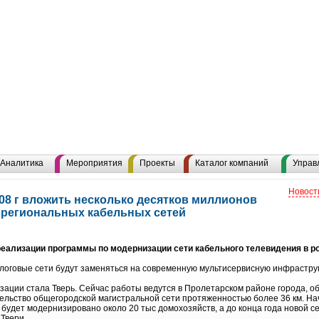
Аналитика
Мероприятия
Проекты
Каталог компаний
Управ
Новост
08 г вложить несколько десятков миллионов
 региональных кабельных сетей
реализации программы по модернизации сети кабельного телевидения в ро
логовые сети будут заменяться на современную мультисервисную инфраструк
ации стала Тверь. Сейчас работы ведутся в Пролетарском районе города,
тельство общегородской магистральной сети протяженностью более 36 км. Н
я будет модернизировано около 20 тыс домохозяйств, а до конца года новой с
Твери.