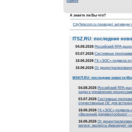
наверх
А знаете ли Вы что?
CityTelecom.ru проводит активную
ITSZ.RU: последние нов
04.08.2026
Российский RPA-рынок
03.07.2026
Системные программи
18.06.2026
ГК «ЭОС» подвела ит
16.06.2026
От децентрализованно
MSKIT.RU: последние новости Мо
04.08.2026
Российский RPA-рын
задач к управлению процессами
03.07.2026
Системные програм
отечественные ОС для встроен
18.06.2026
ГК «ЭОС» подвела 
«Весенний документооборот –
16.06.2026
От децентрализованн
service: эксперты фиксируют с