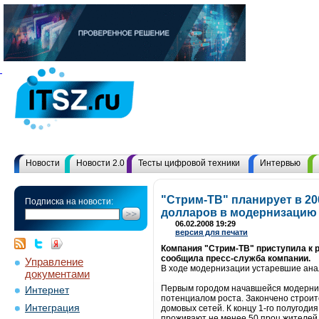
Новости
Новости 2.0
Тесты цифровой техники
Интервью
"Стрим-ТВ" планирует в 20
Подписка на новости:
долларов в модернизацию
06.02.2008 19:29
версия для печати
Компания "Стрим-ТВ" приступила к 
сообщила пресс-служба компании.
Управление
В ходе модернизации устаревшие ана
документами
Первым городом начавшейся модерниз
Интернет
потенциалом роста. Закончено строи
Интеграция
домовых сетей. К концу 1-го полугоди
проживают не менее 50 проц жителей 