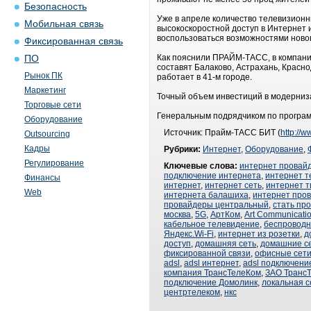
Безопасность
Уже в апреле количество телевизионны
Мобильная связь
высокоскоростной доступ в Интернет 
воспользоваться возможностями ново
Фиксированная связь
Как пояснили ПРАЙМ-ТАСС, в компании,
ПО
составят Балаково, Астрахань, Краснод
Рынок ПК
работает в 41-м городе.
Маркетинг
Точный объем инвестиций в модерниза
Торговые сети
Генеральным подрядчиком по програм
Оборудование
Источник: Прайм-ТАСС БИТ (
http://w
Outsourcing
Кадры
Рубрики:
Интернет
,
Оборудование
,
Регулирование
Ключевые слова:
интернет провай
подключение интернета
,
интернет 
Финансы
интернет
,
интернет сеть
,
интернет т
Web
интернета балашиха
,
интернет про
провайдеры центральный
,
стать пр
москва
,
5G
,
АртКом
,
Art Communicati
кабельное телевидение
,
беспроводн
Яндекс.Wi-Fi
,
интернет из розетки
,
д
доступ
,
домашняя сеть
,
домашние с
фиксированной связи
,
офисные сет
adsl
,
adsl интернет
,
adsl подключени
компания ТрансТелеКом
,
ЗАО Транс
подключение Домолинк
,
локальная с
центртелеком
,
нкс