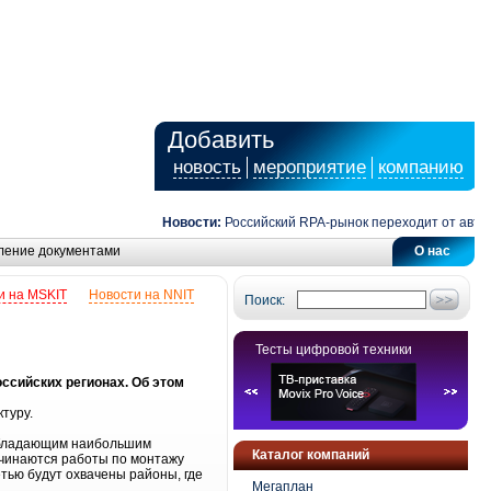
Добавить
новость
мероприятие
компанию
Новости:
Российский RPA-рынок переходит от автомат
ление документами
О нас
и на MSKIT
Новости на NNIT
Поиск:
Тесты цифровой техники
ссийских регионах. Об этом
туру.
 обладающим наибольшим
Каталог компаний
ачинаются работы по монтажу
етью будут охвачены районы, где
Мегаплан