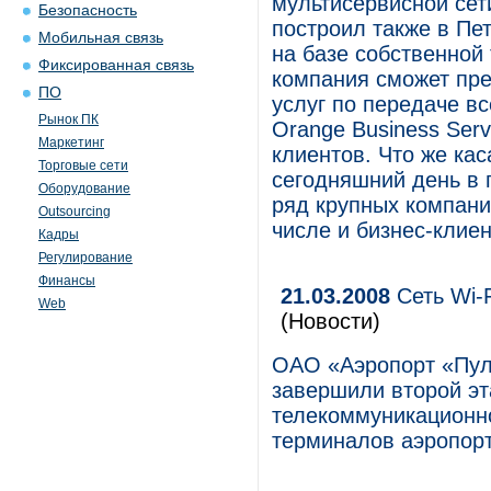
мультисервисной сет
Безопасность
построил также в Пе
Мобильная связь
на базе собственной
Фиксированная связь
компания сможет пр
ПО
услуг по передаче в
Рынок ПК
Orange Business Ser
Маркетинг
клиентов. Что же кас
Торговые сети
сегодняшний день в 
Оборудование
ряд крупных компани
Outsourcing
числе и бизнес-клие
Кадры
Регулирование
Финансы
21.03.2008
Сеть Wi-F
Web
(Новости)
ОАО «Аэропорт «Пул
завершили второй эт
телекоммуникационн
терминалов аэропорт