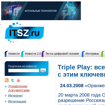
Новости
Новости 2.0
Тесты цифровой техники
Интервью
Triple Play: в
Подписка на новости:
с этим ключе
24.03.2008
«Оранжев
Управление
документами
20 марта 2008 года O
Интернет
разрешение Россвязь
Интеграция