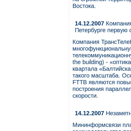
Востока.
14.12.2007
Компания
Петербурге первую 
Компания ТрансТелеК
многофункциональну
телекоммуникационную
the building) - «опти
квартала «Балтийска
такого масштаба. О
FTTB являются повыш
построения параллел
скорости.
14.12.2007
Незамет
Мининформсвязи план