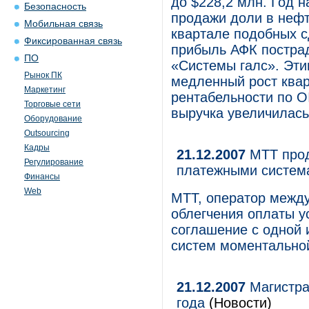
до $228,2 млн. Год 
Безопасность
продажи доли в нефт
Мобильная связь
квартале подобных с
Фиксированная связь
прибыль АФК пострад
ПО
«Системы галс». Эт
Рынок ПК
медленный рост квар
Маркетинг
рентабельности по OI
Торговые сети
выручка увеличилась
Оборудование
Outsourcing
Кадры
21.12.2007
МТТ прод
Регулирование
платежными систем
Финансы
Web
МТТ, оператор между
облегчения оплаты у
соглашение с одной 
систем моментальной
21.12.2007
Магистра
года
(Новости)