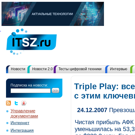
Новости
Новости 2.0
Тесты цифровой техники
Интервью
Triple Play: в
Подписка на новости:
с этим ключе
24.12.2007
Превзошл
Управление
документами
Чистая прибыль АФК «
Интернет
уменьшилась на 53,3
Интеграция