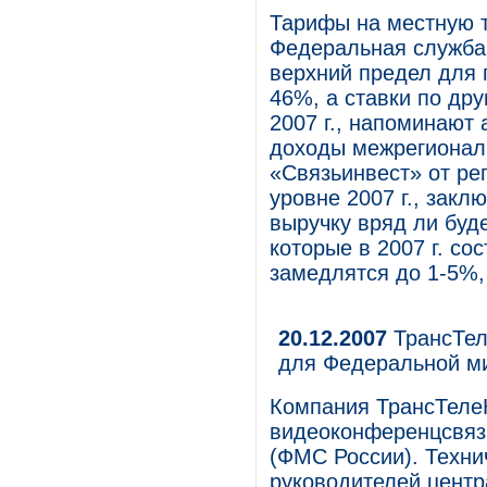
Тарифы на местную т
Федеральная служба
верхний предел для 
46%, а ставки по др
2007 г., напоминают а
доходы межрегионал
«Связьинвест» от рег
уровне 2007 г., закл
выручку вряд ли буд
которые в 2007 г. со
замедлятся до 1-5%, 
20.12.2007
ТрансТел
для Федеральной м
Компания ТрансТеле
видеоконференцсвяз
(ФМС России). Техни
руководителей центр