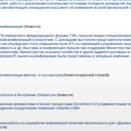
тежей, работа с различными платежными системами побудили руководство ба
 автоматизации операционно-кассового обслуживания во всей филиальной с
коммуникации
(Новости)
о «Петербургского международного форума ТЭК» прошла первая специализиро
нфокоммуникаций в энергетике. С докладами выступили представители компа
етом обсуждения стало повышение роли ИТ-составляющей в управлении эне
ивность и др. Выставка и конференция прошли при поддержке Министерства
нергетики, Министерства сельского хозяйства и других административных 
игроков ИТ-рынка на конференции были представлены и западные компании,
томатизации фитнес- и спа-центров
(Новости короткой строкой)
sVision в Республике Узбекистан
(Новости)
вления документами и бизнес-процессами DocsVision 4.0 в Администрации (х
недрения осуществляет компания «Sharifa.COM».
ршила работы по разработке комплексной политики безопасности для «Донбас
сти)