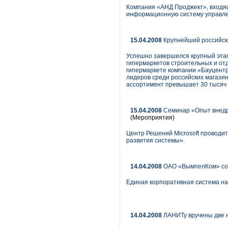
Компания «АНД Проджект», входящ
информационную систему управлен
15.04.2008
Крупнейший российски
Успешно завершился крупный этап
гипермаркетов строительных и от
гипермаркете компании «Бауцентр
лидеров среди российских магазин
ассортимент превышает 30 тысяч 
15.04.2008
Семинар «Опыт внедре
(Мероприятия)
Центр Решений Microsoft проводи
развития системы».
14.04.2008
ОАО «ВымпелКом» соз
Единая корпоративная система на 
14.04.2008
ЛАНИТу вручены две н