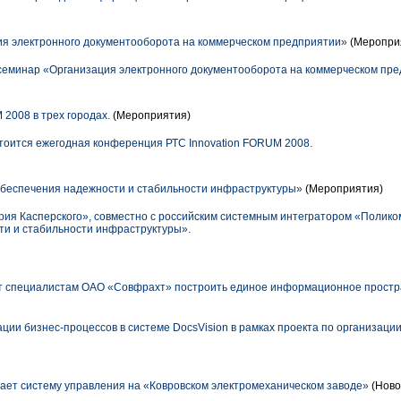
я электронного документооборота на коммерческом предприятии»
(Меропри
семинар «Организация электронного документооборота на коммерческом пр
 2008 в трех городах.
(Мероприятия)
стоится ежегодная конференция РТС Innovation FORUM 2008.
беспечения надежности и стабильности инфраструктуры»
(Мероприятия)
ория Касперского», совместно с российским системным интегратором «Полик
ти и стабильности инфраструктуры».
ет специалистам ОАО «Совфрахт» построить единое информационное простра
ции бизнес-процессов в системе DocsVision в рамках проекта по организац
ет систему управления на «Ковровском электромеханическом заводе»
(Ново