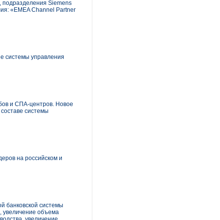
, подразделения Siemens
лия: «EMEA Channel Partner
ие системы управления
бов и СПА-центров. Новое
в составе системы
деров на российском и
й банковской системы
, увеличение объема
водства, увеличение