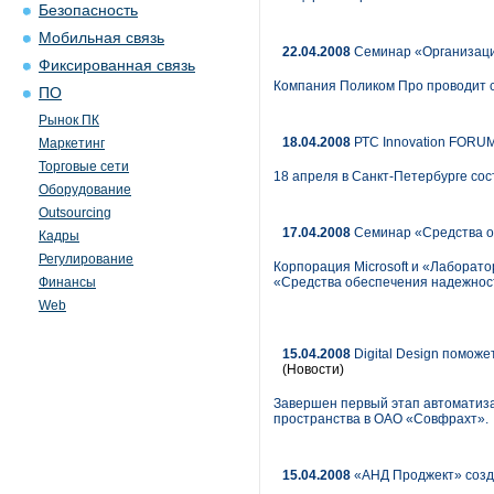
Безопасность
Мобильная связь
22.04.2008
Семинар «Организаци
Фиксированная связь
Компания Поликом Про проводит 
ПО
Рынок ПК
18.04.2008
РТС Innovation FORUM
Маркетинг
Торговые сети
18 апреля в Санкт-Петербурге со
Оборудование
Outsourcing
17.04.2008
Семинар «Средства о
Кадры
Регулирование
Корпорация Microsoft и «Лаборат
Финансы
«Средства обеспечения надежнос
Web
15.04.2008
Digital Design помож
(Новости)
Завершен первый этап автоматиза
пространства в ОАО «Совфрахт».
15.04.2008
«АНД Проджект» созда