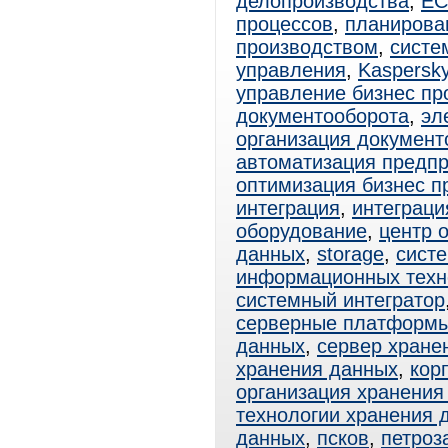
делопроизводства
,
E
процессов
,
планирова
производством
,
систе
управления
,
Kaspersk
управление бизнес пр
документооборота
,
эл
организация документ
автоматизация предп
оптимизация бизнес п
интеграция
,
интеграци
оборудование
,
центр 
данных
,
storage
,
сист
информационных техн
системный интегратор
серверные платформ
данных
,
сервер хране
хранения данных
,
кор
организация хранения
технологии хранения 
данных
,
псков
,
петроз