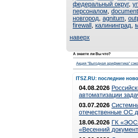
федеральный округ
,
у
персоналом
,
documen
новгород
,
agnitum
,
out
firewall
,
калининград
,
наверх
А знаете ли Вы что?
Акция "Выгодная арифметика" сэко
ITSZ.RU: последние нов
04.08.2026
Российск
автоматизации зада
03.07.2026
Системны
отечественные ОС д
18.06.2026
ГК «ЭОС»
«Весенний документ