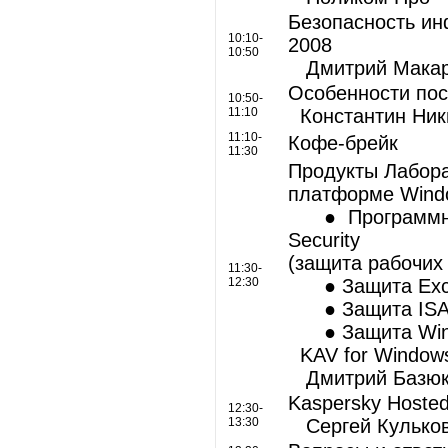
Безопасность ин
10:10-
2008
10:50
Дмитрий Макаро
Особенности пос
10:50-
11:10
Константин Ник
11:10-
Кофе-брейк
11:30
Продукты Лабора
платформе Wind
● Программное
Security
(защита рабочих
11:30-
12:30
● Защита Exc
● Защита IS
● Защита Wind
KAV for Windows 
Дмитрий Базюк
Kaspersky Hosted
12:30-
13:30
Сергей Кульков