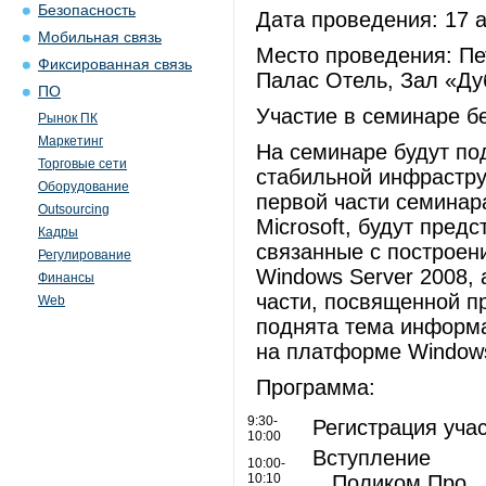
Безопасность
Дата проведения: 17 а
Мобильная связь
Место проведения: Пе
Фиксированная связь
Палас Отель, Зал «Д
ПО
Участие в семинаре б
Рынок ПК
Маркетинг
На семинаре будут по
Торговые сети
стабильной инфрастру
Оборудование
первой части семинар
Outsourcing
Microsoft, будут пред
Кадры
связанные с построе
Регулирование
Windows Server 2008, 
Финансы
части, посвященной п
Web
поднята тема информ
на платформе Window
Программа:
9:30-
Регистрация уча
10:00
Вступление
10:00-
10:10
Поликом Про