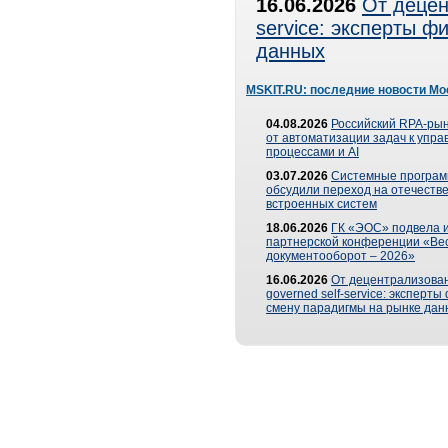
16.06.2026
От децен
service: эксперты 
данных
MSKIT.RU: последние новости Мо
04.08.2026
Российский RPA-рын
от автоматизации задач к упр
процессами и AI
03.07.2026
Системные програ
обсудили переход на отечеств
встроенных систем
18.06.2026
ГК «ЭОС» подвела и
партнерской конференции «Ве
документооборот – 2026»
16.06.2026
От децентрализован
governed self-service: эксперт
смену парадигмы на рынке дан