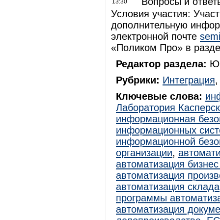
Вопросы и отве
13:30
Условия участия: Учас
дополнительную информ
электронной почте
semi
«Поликом Про» в разд
Редактор раздела:
Юр
Рубрики:
Интеграция
Ключевые слова:
ин
Лаборатория Касперск
информационная безо
информационных сист
информационной безо
организации
,
автомати
автоматизация бизнес
автоматизация произв
автоматизация склада
программы автоматиз
автоматизация докум