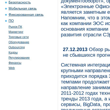
документооборот», о
Безопасность
«Электронные Офисн
Мобильная связь
является заметным 
Фиксированная связь
Напомним, что в это
ПО
как компании ЭОС ис
Рынок ПК
основания компании 
Маркетинг
развития отрасли СЭ
Торговые сети
Оборудование
Outsourcing
27.12.2013
Обзор ры
Кадры
не сбывшихся прогн
Регулирование
Финансы
Системная интеграци
Web
крупными направлени
приходится порядка 
темпами продолжает 
направление занима
2011-2012 годах тех
тренды 2013 года, а
сервисы, BigData, п