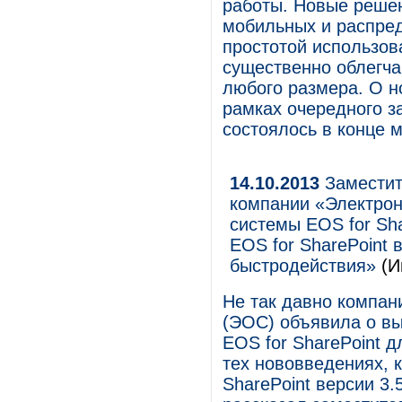
работы. Новые решен
мобильных и распре
простотой использов
существенно облегча
любого размера. О н
рамках очередного з
состоялось в конце 
14.10.2013
Заместит
компании «Электро
системы EOS for Sh
EOS for SharePoint 
быстродействия»
(И
Не так давно компа
(ЭОС) объявила о вы
EOS for SharePoint д
тех нововведениях, 
SharePoint версии 3