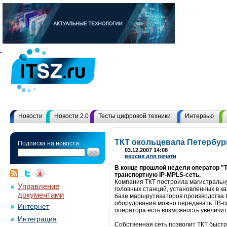
Новости
Новости 2.0
Тесты цифровой техники
Интервью
ТКТ окольцевала Петербур
Подписка на новости:
03.12.2007 14:08
версия для печати
В конце прошлой недели оператор "
транспортную IP-MPLS-сеть.
Компания ТКТ построила магистральну
Управление
головных станций, установленных в к
документами
базе маршрутизаторов производства C
оборудования можно передавать ТВ-сиг
Интернет
оператора есть возможность увеличить
Интеграция
Собственная сеть позволит ТКТ быстр