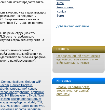
ров и сам может предоставлять
Jume
Кит-системс
Iconica
ысит качество уже существующих
Бегет
ереключено ТВ-вещание, и,
 75. Вещание новых каналов
гу "Твое TV", и для их приема
Добавь свою компанию
лн на реконструкцию сети,
MPLS-сеть петербургского
ступил к строительству сети на
Проекты
поративный сегмент", -
грейд магистральной сети и ее
От разрозненной отчетности к
выдерживают те объемы трафика,
единой системе аналитики —
омить на оборудовании", -
кейс «Холодильник.ру»
Интервью
t Communications
,
Golden WiFi
,
elecom
,
Hewlett Packard
,
Эволюция партнерства:
фы фиксированной связи
,
экосистема, как единый
етевое оборудование
,
офисные
организм
 DL
,
HP Bladesystem
,
Tivoli
,
Tivoli
,
кассир
,
кассир операционист
,
нгард петербург
,
adsl
,
dsl
,
СЗТ
,
еком
,
межгород
,
санкт петербург
,
,
мурманск
,
вологда
,
череповец
,