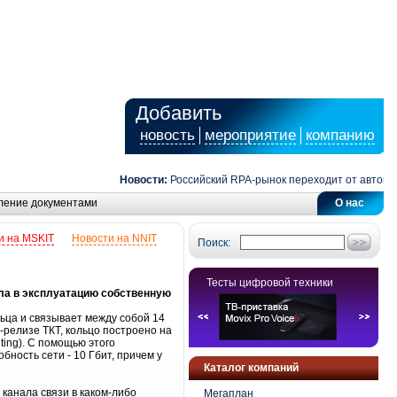
Добавить
новость
мероприятие
компанию
Новости:
Российский RPA-рынок переходит от автомати
ление документами
О нас
и на MSKIT
Новости на NNIT
Поиск:
Тесты цифровой техники
ила в эксплуатацию собственную
ьца и связывает между собой 14
-релизе ТКТ, кольцо построено на
ing). С помощью этого
ность сети - 10 Гбит, причем у
Каталог компаний
канала связи в каком-либо
Мегаплан