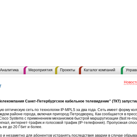
Аналитика
Мероприятия
Проекты
Каталог компаний
Управ
Новост
г
Телекомпания Санкт-Петербургское кабельное телевидение" (ТКТ) запуст
ю оптическую сеть по технологии IP-MPLS за два года. Сеть имеет форму кол
аждом районе города, включая пригород Петродворец. Как сообщается в пресс
isco Systems с применением механизмов быстрой маршрутизации (fast re-rout
нал, интернет-трафик и голосовой трафик (IP-телефония). Пропускная способ
 ее до 20 Гбит и более.
о и незаметно для абонентов устранять последствия аварии в случае обрыва 