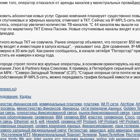
Кроме того, оператор отказался от аренды каналов у магистральных провайде
ложить абонентам новых услуг. Однако компания планирует существенно пов
и спутниковых и эфирных каналов, отмечают в ТКТ. Сейчас на IP-MPLS-сеть п
илось, оператор увеличил количество ТВ-каналов. "С 44 каналов мы вышли на
ктор по маркетингу ТКТ Елена Паснюк. Новые спутниковые каналы входят в услу
декодер.
ного кольца ТКТ не озвучила. Ранее оператор объявлял, что потратит $50 м
 входят и инвестиции в запуск кольца", - указывает она. Для сравнения, IP-
ерно в 30 млн руб. Как ранее сообщалось, в начале октября "Петерстар" при
стить ее намерен к концу года.
 городе строят почти все крупные операторы, в основном ориентируясь на кор
ании J'son & Partners Кира Соколова. К примеру, в Петербурге серьезный ап
я МРК - "Северо-Западный Телеком" (СЗТ). "Старые опорные сети почти не 
обственную IP-MPLS-сеть, можно передавать трафик большей емкости и экон
omnews.ru
)
рудование
,
Кадры
ерство финансов рф
,
коммунальные платежи
,
платежи
,
Wi Fi сети
,
АртКом
,
Ar
тросвязь
,
министерство финансов
,
финансы
,
сети передачи данных
,
Golden T
ая связь
,
операторы фиксированной связи
,
рынок фиксированной связи
,
тари
ное оборудование
,
серверная
,
IBM
,
сервера IBM
,
кластер
,
серверное
,
Cisco
,
с
 связь
,
Ethernet
,
wi fi
,
wifi
,
Hewlett
,
сервера HP
,
Proliant
,
HP Proliant
,
HP Proliant
ерверные решения
,
сервер хранения данных
,
финансирование
,
ланк телеком
северо западный федеральный округ
,
Петерстар
,
авангард
,
adsl авангард
,
ава
,
Ростелеком МТТ
,
Межрегиональный Транзит Телеком
,
ТрансТелеКом
,
Ростел
нити
,
trinity
,
fttb
,
apc
,
Intel
,
налог
,
атс
,
продажа
,
выручка
,
зебра
,
iptv
,
калининград