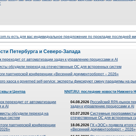
т
lecom.ru есть для вас индивидуальное предложение по прокладке последней ми
ости Петербурга и Северо-Запада
 переходит от автоматизации задач к управлению процессами и AI
сты обсудили переход на отечественные ОС для встроенных систем
оги партнерской конференции «Весенний документооборот – 2026»
го хаоса к governed self-service: эксперты фиксируют смену парадигмы на р
сквы и Центра
NNIT.RU: последние новости Нижнего 
ок переходит от автоматизации
04.08.2026
Российский RPA-рынок пе
 и AI
задач к управлению процессами и AI
мисты обсудили переход на
03.07.2026
Системные программисты
ных систем
отечественные ОС для встроенных с
итоги партнерской конференции
18.06.2026
ГК «ЭОС» подвела итоги 
 2026»
«Весенний документооборот – 2026»