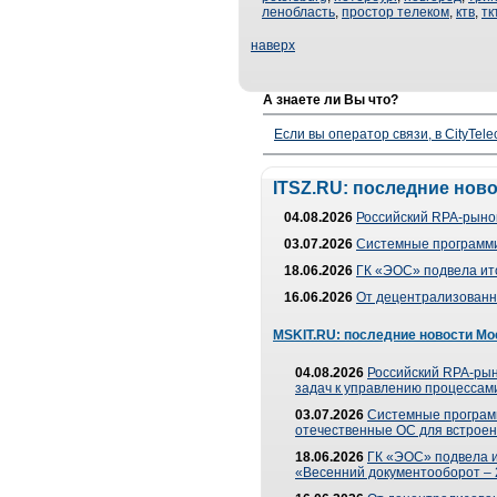
ленобласть
,
простор телеком
,
ктв
,
тк
наверх
А знаете ли Вы что?
Если вы оператор связи, в CityTe
ITSZ.RU: последние нов
04.08.2026
Российский RPA-рынок
03.07.2026
Системные программи
18.06.2026
ГК «ЭОС» подвела ит
16.06.2026
От децентрализованно
MSKIT.RU: последние новости Мо
04.08.2026
Российский RPA-рын
задач к управлению процессами
03.07.2026
Системные програм
отечественные ОС для встроен
18.06.2026
ГК «ЭОС» подвела 
«Весенний документооборот –