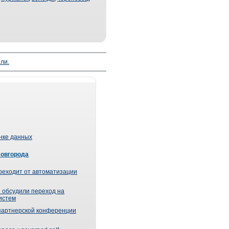
ли.
ынке данных
Новгорода
реходит от автоматизации
 обсудили переход на
истем
партнерской конференции