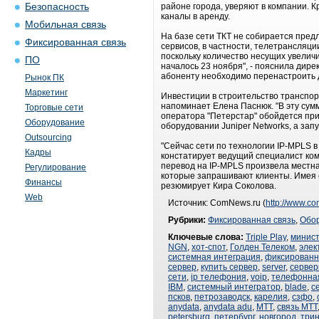
Безопасность
районе города, уверяют в компании. 
каналы в аренду.
Мобильная связь
На базе сети ТКТ не собирается пред
Фиксированная связь
сервисов, в частности, телетрансляци
поскольку количество несущих увелич
ПО
началось 23 ноября", - пояснила дире
абоненту необходимо перенастроить 
Рынок ПК
Маркетинг
Инвестиции в строительство транспорт
напоминает Елена Паснюк. "В эту сумму
Торговые сети
оператора "Петерстар" обойдется прим
Оборудование
оборудовании Juniper Networks, а запу
Outsourcing
"Сейчас сети по технологии IP-MPLS в
Кадры
констатирует ведущий специалист комп
перевод на IP-MPLS произвела местна
Регулирование
которые запрашивают клиенты. Имея с
Финансы
резюмирует Кира Соколова.
Web
Источник: ComNews.ru (
http://www.c
Рубрики:
Фиксированная связь
,
Обо
Ключевые слова:
Triple Play
,
минист
NGN
,
хот-спот
,
Голден Телеком
,
элек
системная интеграция
,
фиксированн
сервер
,
купить сервер
,
server
,
сервер
сети
,
ip телефония
,
voip
,
телефонная
IBM
,
системный интегратор
,
blade
,
с
псков
,
петрозаводск
,
карелия
,
сзфо
,
anydata
,
anydata adu
,
МТТ
,
связь МТТ
petersburg
,
петербург
,
новгород
,
три