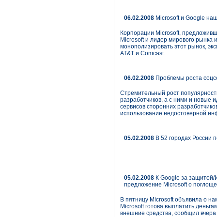
06.02.2008
Microsoft и Google на
Корпорации Microsoft, предложивш
Microsoft и лидер мирового рынка
монополизировать этот рынок, экс
AT&T и Comcast.
06.02.2008
Проблемы роста соцс
Стремительный рост популярности 
разработчиков, а с ними и новые 
сервисов сторонних разработчиков
использование недостоверной инф
05.02.2008
В 52 городах России 
05.02.2008
К Google за защитой/
предложение Microsoft о поглощ
В пятницу Microsoft объявила о н
Microsoft готова выплатить деньг
внешние средства, сообщил вчера 