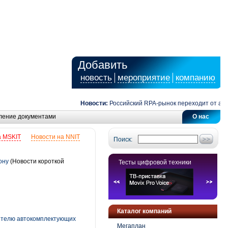
Добавить
новость
мероприятие
компанию
Новости:
Российский RPA-рынок переходит от автомат
ление документами
О нас
а MSKIT
Новости на NNIT
Поиск:
ону
(Новости короткой
Тесты цифровой техники
Каталог компаний
дителю автокомплектующих
Мегаплан