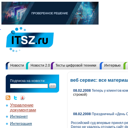
Новости
Новости 2.0
Тесты цифровой техники
Интервью
веб сервис: все матери
Подписка на новости:
08.02.2008
Теперь у клиентов ко
строкой)
Управление
документами
08.02.2008
Праздничный «День 
Интернет
Российский суд впервые принял р
Интеграция
Denso не удалось отсудить сайт 