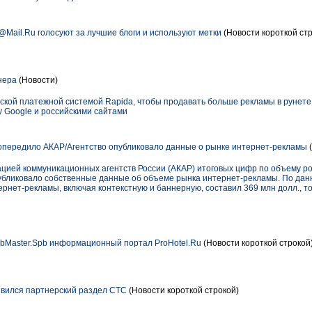
Mail.Ru голосуют за лучшие блоги и используют метки
(Новости короткой ст
нера
(Новости)
ской платежной системой Rapida, чтобы продавать больше рекламы в рунете
 Google и российскими сайтами
n опередило АКАР/Агентство опубликовало данные о рынке интернет-рекламы
(
цией коммуникационных агентств России (АКАР) итоговых цифр по объему ро
опубликовало собственные данные об объеме рынка интернет-рекламы. По дан
ернет-рекламы, включая контекстную и баннерную, составил 369 млн долл., т
bMaster.Spb информационный портал ProHotel.Ru
(Новости короткой строкой
вился партнерский раздел СТС
(Новости короткой строкой)