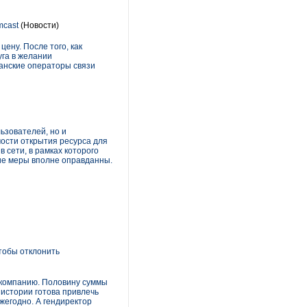
mcast
(Новости)
ену. После того, как
уга в желании
канские операторы связи
ьзователей, но и
мости открытия ресурса для
 сети, в рамках которого
ие меры вполне оправданны.
тобы отклонить
ю компанию. Половину суммы
 истории готова привлечь
жегодно. А гендиректор