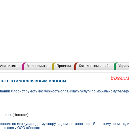
Аналитика
Мероприятия
Проекты
Каталог компаний
Управ
Новости н
алы с этим ключевым словом
мпании Флорист.ру есть возможность оплачивать услуги по мобильному телеф
Софии»
(Новости)
ешение по международному спору за домен в зоне .com. Японскому произво
denso.com у ООО «Денсо»