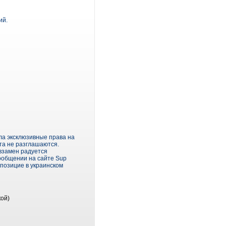
ий.
ла эксклюзивные права на
та не разглашаются.
 взамен радуется
ообщении на сайте Sup
 позицие в украинском
кой)