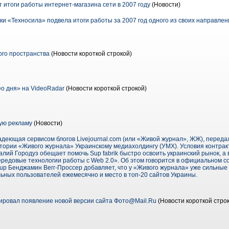
 итоги работы интернет-магазина сети в 2007 году
(Новости)
ки «Техносила» подвела итоги работы за 2007 год одного из своих направлен
вого пространства
(Новости короткой строкой)
о дня» на VideoRadar
(Новости короткой строкой)
ую рекламу
(Новости)
адеющая сервисом блогов Livejournal.com (или «Живой журнал», ЖЖ), переда
тории «Живого журнала» Украинскому медиахолдингу (УМХ). Условия контрак
ий Городуз обещает помочь Sup fabrik быстро освоить украинский рынок, а
ередовые технологии работы с Web 2.0». Об этом говорится в официальном с
 Sup Бенджамин Вегг-Проссер добавляет, что у «Живого журнала» уже сильные
ьных пользователей ежемесячно и место в топ-20 сайтов Украины.
ировал появление новой версии сайта Фото@Mail.Ru
(Новости короткой стро