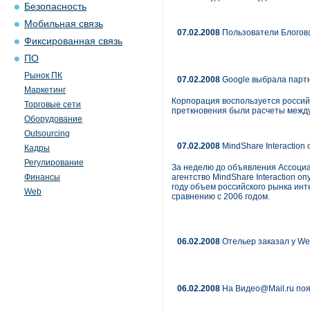
Безопасность
Мобильная связь
07.02.2008
Пользователи Блогов@
Фиксированная связь
ПО
Рынок ПК
07.02.2008
Google выбрала парт
Маркетинг
Корпорация воспользуется россий
Торговые сети
преткновения были расчеты между
Оборудование
Outsourcing
07.02.2008
MindShare Interactio
Кадры
Регулирование
За неделю до объявления Ассоциа
Финансы
агентство MindShare Interaction 
году объем российского рынка инт
Web
сравнению с 2006 годом.
06.02.2008
Отельер заказал у We
06.02.2008
На Видео@Mail.ru поя