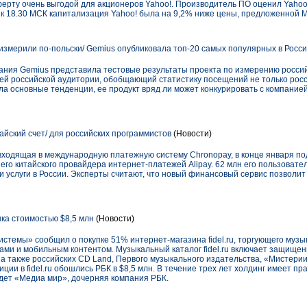
ерту очень выгодой для акционеров Yahoo!. Производитель ПО оценил Yahoo
к 18.30 МСК капитализация Yahoo! была на 9,2% ниже цены, предложенной Mi
измерили по-польски/ Gemius опубликовала топ-20 самых популярных в Росси
ания Gemius представила тестовые результаты проекта по измерению росси
ей российской аудитории, обобщающий статистику посещений не только росс
ла основные тенденции, ее продукт вряд ли может конкурировать с компанией
айский счет/ для российских программистов
(Новости)
 входящая в международную платежную систему Chronopay, в конце января по
го китайского провайдера интернет-платежей Alipay. 62 млн его пользовате
 услуги в России. Эксперты считают, что новый финансовый сервис позволит
ка стоимостью $8,5 млн
(Новости)
темы» сообщил о покупке 51% интернет-магазина fidel.ru, торгующего муз
ами и мобильным контентом. Музыкальный каталог fidel.ru включает защище
, а также российских СD Land, Первого музыкального издательства, «Мистери
иции в fidel.ru обошлись РБК в $8,5 млн. В течение трех лет холдинг имеет пр
дет «Медиа мир», дочерняя компания РБК.