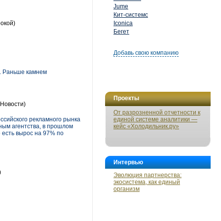
Jume
Кит-системс
рокой)
Iconica
Бегет
Добавь свою компанию
. Раньше камнем
Проекты
Новости)
От разрозненной отчетности к
ссийского рекламного рынка
единой системе аналитики —
ным агентства, в прошлом
кейс «Холодильник.ру»
о есть вырос на 97% по
Интервью
)
Эволюция партнерства:
экосистема, как единый
организм