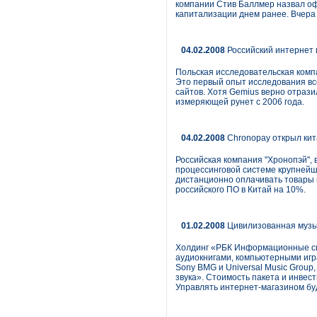
компании Стив Баллмер назвал оф
капитализации днем ранее. Вчера 
04.02.2008
Российский интернет 
Польская исследовательская комп
Это первый опыт исследования вс
сайтов. Хотя Gemius верно отрази
измеряющей рунет с 2006 года.
04.02.2008
Chronopay открыл кит
Российская компания "Хронопэй",
процессинговой системе крупнейше
дистанционно оплачивать товары и
российского ПО в Китай на 10%.
01.02.2008
Цивилизованная музы
Холдинг «РБК Информационные сис
аудиокнигами, компьютерными игр
Sony BMG и Universal Music Group
звука». Стоимость пакета и инвест
Управлять интернет-магазином бу