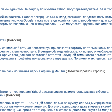
шли конкурентов/ На покупку поисковика Yahoo! могут претендовать AT&T и Co
ей за поисковик Yahoo! рекордные $44,6 млрд, возможно, придется повышать ц
 интернет-поиска Google, также претендующий на поисковик, обвинили друг др
перты заговорили о новых покупателях -- ими могут стать крупнейшие амери
етей
(Новости)
социальной сети «В Контакте.ру» привлекает к порталу не только новых пол
идеи по развитию портала. В центре обсуждений оказался вопрос о необходи
. Кроме того, для пользователей остается насущной тема нового регламента в
ормации в профайле пользователя запрещается. По мнению экспертов, так
появилась мобильная версия Афиши@Mail.Ru
(Новости короткой строкой)
Интернет-корпорация Yahoo! рассматривает возможность альянса с Google, ч
ении
(Новости)
амерении выкупить 100% акций Yahoo! по $31 за бумагу, или $44,6 млрд за вс
ами, остальное — своими акциями. Для этого корпорация даже впервые в своей
Bloomberg. Синергию от объединения Microsoft оценила минимум в $1 млрд е