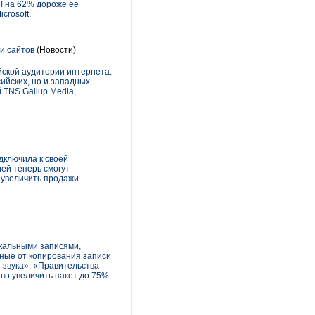
! на 62% дороже ее
crosoft.
и сайтов
(Новости)
йской аудитории интернета.
ийских, но и западных
 TNS Gallup Media,
дключила к своей
лей теперь смогут
 увеличить продажи
ыкальными записями,
нные от копирования записи
и звука», «Правительства
аво увеличить пакет до 75%.