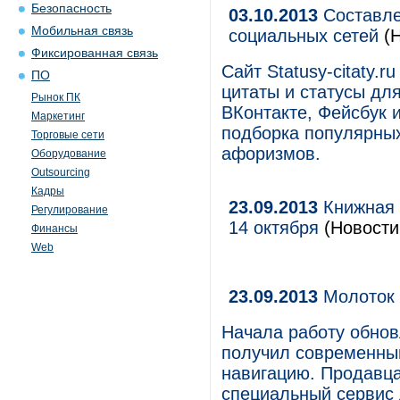
Безопасность
03.10.2013
Составле
Мобильная связь
социальных сетей
(Н
Фиксированная связь
Сайт Statusy-citaty.
ПО
цитаты и статусы дл
Рынок ПК
ВКонтакте, Фейсбук и
Маркетинг
подборка популярных
Торговые сети
афоризмов.
Оборудование
Outsourcing
Кадры
23.09.2013
Книжная 
Регулирование
14 октября
(Новости
Финансы
Web
23.09.2013
Молоток 
Начала работу обнов
получил современный
навигацию. Продавц
специальный сервис