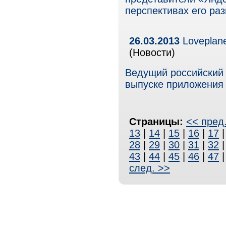
перспективах его раз
26.03.2013
Loveplane
(Новости)
Ведущий российский 
выпуске приложения 
Страницы:
<< пред
13
|
14
|
15
|
16
|
17
28
|
29
|
30
|
31
|
32
43
|
44
|
45
|
46
|
47
след. >>