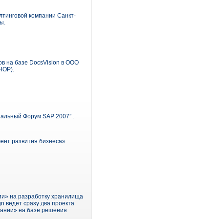
лтинговой компании Санкт-
ы.
ов на базе DocsVision в ООО
HOP).
иальный Форум SAP 2007” .
мент развития бизнеса»
ии» на разработку хранилища
n ведет сразу два проекта
пании» на базе решения