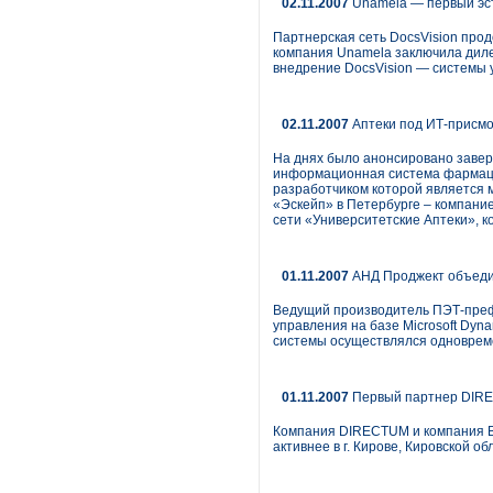
02.11.2007
Unamela — первый эст
Партнерская сеть DocsVision прод
компания Unamela заключила дилер
внедрение DocsVision — системы 
02.11.2007
Аптеки под ИТ-присм
На днях было анонсировано завер
информационная система фармаце
разработчиком которой является 
«Эскейп» в Петербурге – компани
сети «Университетские Аптеки», 
01.11.2007
АНД Проджект объеди
Ведущий производитель ПЭТ-преф
управления на базе Microsoft Dyn
системы осуществлялся одновреме
01.11.2007
Первый партнер DIRE
Компания DIRECTUM и компания В
активнее в г. Кирове, Кировской об