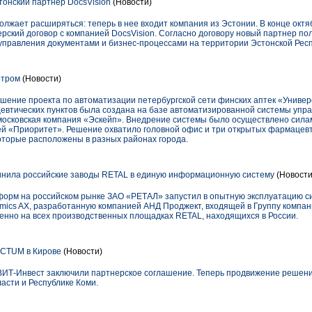
онский партнер DocsVision
(Новости)
олжает расширяться: теперь в нее входит компания из Эстонии. В конце октяб
ский договор с компанией DocsVision. Согласно договору новый партнер по
управления документами и бизнес-процессами на территории Эстонской Респ
отром
(Новости)
шение проекта по автоматизации петербургской сети финских аптек «Универ
втических пунктов была создана на базе автоматизированной системы упра
московская компания «Эскейп». Внедрение системы было осуществлено сил
ей «Приоритет». Решение охватило головной офис и три открытых фармацевт
которые расположены в разных районах города.
нила российские заводы RETAL в единую информационную систему
(Новости
орм на российском рынке ЗАО «РЕТАЛ» запустил в опытную эксплуатацию с
amics AX, разработанную компанией АНД Проджект, входящей в Группу компан
нно на всех производственных площадках RETAL, находящихся в России.
CTUM в Кирове
(Новости)
ИТ-Инвест заключили партнерское соглашение. Теперь продвижение решен
ласти и Республике Коми.