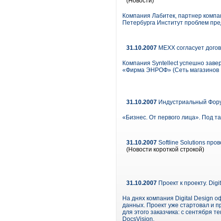
(Новости)
Компания Лабитек, партнер компан
Петербурга Институт проблем пр
31.10.2007
MEXX согласует догов
Компания Syntellect успешно заве
«Фирма ЭНРОФ» (Сеть магазинов MEX
31.10.2007
Индустриальный Форум
«Бизнес. От первого лица». Под т
31.10.2007
Softline Solutions пр
(Новости короткой строкой)
31.10.2007
Проект к проекту. Dig
На днях компания Digital Design
данных. Проект уже стартовал и п
для этого заказчика: с сентября
DocsVision.