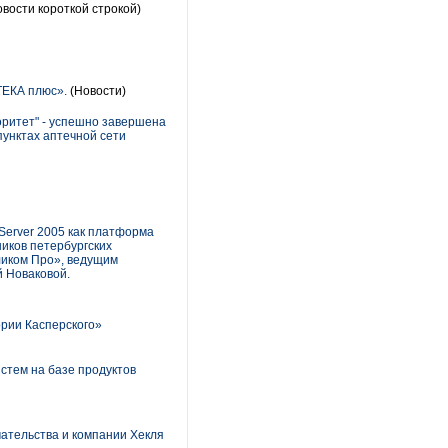
вости короткой строкой)
ТЕКА плюс».
(Новости)
оритет" - успешно завершена
пунктах аптечной сети
Server 2005 как платформа
иков петербургских
ликом Про», ведущим
й Новаковой.
рии Касперского»
тем на базе продуктов
ательства и компании Хекля