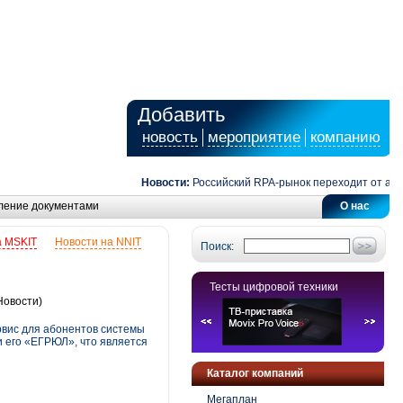
Добавить
новость
мероприятие
компанию
Новости:
Российский RPA-рынок переходит от автомат
ление документами
О нас
а MSKIT
Новости на NNIT
Поиск:
Тесты цифровой техники
Новости)
рвис для абонентов системы
и его «ЕГРЮЛ», что является
Каталог компаний
Мегаплан