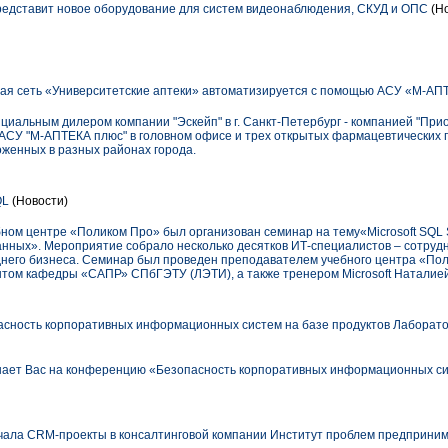
едставит новое оборудование для систем видеонаблюдения, СКУД и ОПС
(Но
ая сеть «Университетские аптеки» автоматизируется с помощью АСУ «М-АП
циальным дилером компании "Эскейп" в г. Санкт-Петербург - компанией "При
 АСУ "М-АПТЕКА плюс" в головном офисе и трех открытых фармацевтических 
оженных в разных районах города.
QL
(Новости)
ебном центре «Поликом Про» был организован семинар на тему«Microsoft SQL 
анных». Мероприятие собрало несколько десятков ИТ-специалистов – сотрудн
него бизнеса. Семинар был проведен преподавателем учебного центра «По
ентом кафедры «САПР» СПбГЭТУ (ЛЭТИ), а также тренером Microsoft Наталие
ность корпоративных информационных систем на базе продуктов Лаборато
ает Вас на конференцию «Безопасность корпоративных информационных сис
ала CRM-проекты в консалтинговой компании Институт проблем предприним