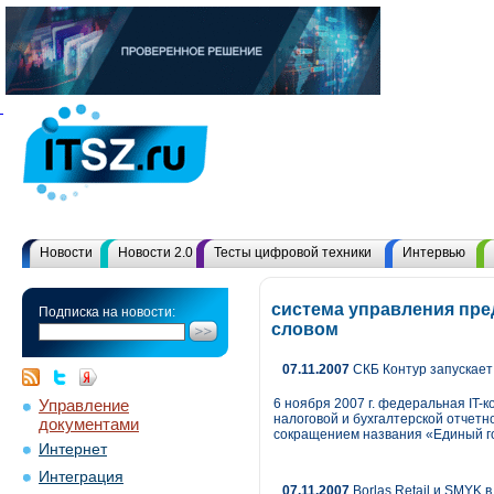
Новости
Новости 2.0
Тесты цифровой техники
Интервью
система управления пре
Подписка на новости:
словом
07.11.2007
СКБ Контур запускает
Управление
6 ноября 2007 г. федеральная IT
налоговой и бухгалтерской отчетн
документами
сокращением названия «Единый г
Интернет
Интеграция
07.11.2007
Borlas Retail и SMYK в