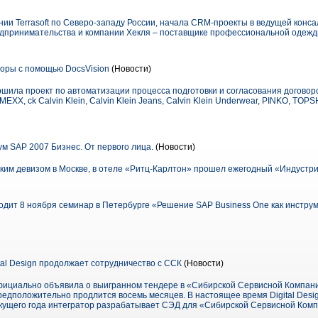
ии Terrasoft по Северо-западу России, начала CRM-проекты в ведущей конса
едпринимательства и компании Хекля – поставщике профессиональной одежд
оры с помощью DocsVision
(Новости)
ршила проект по автоматизации процесса подготовки и согласования договор
X, ck Calvin Klein, Calvin Klein Jeans, Calvin Klein Underwear, PINKO, TOPS
 SAP 2007 Бизнес. От первого лица.
(Новости)
аким девизом в Москве, в отеле «Ритц-Карлтон» прошел ежегодный «Индустр
оводит 8 ноября семинар в Петербурге «Решение SAP Business One как инстру
ital Design продолжает сотрудничество с ССК
(Новости)
 официально объявила о выигранном тендере в «Сибирской Сервисной Компан
редположительно продлится восемь месяцев. В настоящее время Digital Desig
 текущего года интегратор разрабатывает СЭД для «Сибирской Сервисной Ком