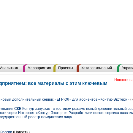
Аналитика
Мероприятия
Проекты
Каталог компаний
Управ
Новости н
дприятием: все материалы с этим ключевым
 новый дополнительный сервис «ЕГРЮЛ» для абонентов «Контур-Экстерн»
(
-компания СКБ Контур запускает в тестовом режиме новый дополнительный се
ости через Интернет «Контур-Экстерн». Разработчики нового сервиса назвал
осударственный реестр юридических лиц».
 России
(Новости)