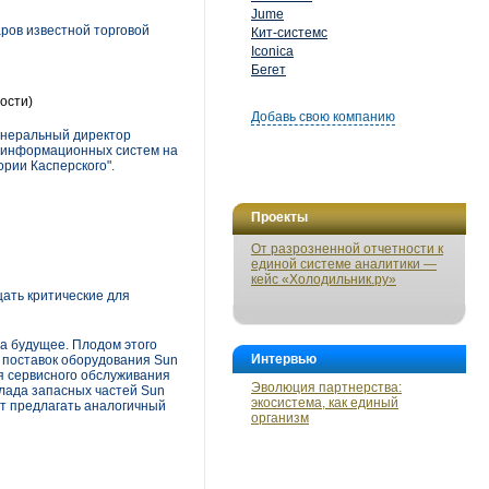
Jume
аров известной торговой
Кит-системс
Iconica
Бегет
ости)
Добавь свою компанию
Генеральный директор
х информационных систем на
рии Касперского".
Проекты
От разрозненной отчетности к
единой системе аналитики —
кейс «Холодильник.ру»
ать критические для
а будущее. Плодом этого
Интервью
а поставок оборудования Sun
я сервисного обслуживания
Эволюция партнерства:
клада запасных частей Sun
экосистема, как единый
ет предлагать аналогичный
организм