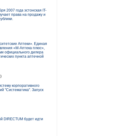
ря 2007 года эстонская IT-
лучает права на продажу и
ублики.
ситетские Аптеки». Единая
вления «М-Аптека плюс»,
ами официального дилера
ических пункта аптечной
)
истему корпоративного
ий "Систематика". Запуск
ий DIRECTUM будет идти