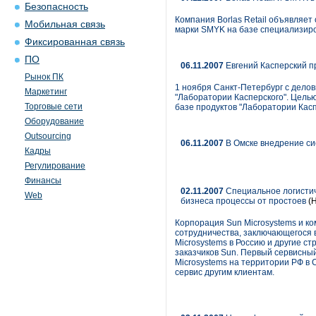
Безопасность
Компания Borlas Retail объявляет
Мобильная связь
марки SMYK на базе специализиро
Фиксированная связь
ПО
06.11.2007
Евгений Касперский п
Рынок ПК
1 ноября Санкт-Петербург с делов
Маркетинг
"Лаборатории Касперского". Цель
Торговые сети
базе продуктов "Лаборатории Касп
Оборудование
Outsourcing
06.11.2007
В Омске внедрение с
Кадры
Регулирование
Финансы
02.11.2007
Специальное логистич
Web
бизнеса процессы от простоев
(Н
Корпорация Sun Microsystems и к
сотрудничества, заключающегося в
Microsystems в Россию и другие 
заказчиков Sun. Первый сервисный
Microsystems на территории РФ в
сервис другим клиентам.