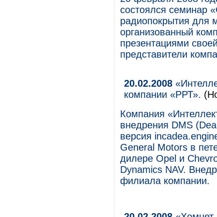
состоялся семинар 
радиопокрытия для м
организованный ком
презентациями своей
представители компа
20.02.2008
«Интелле
компании «РРТ».
(Но
Компания «Интеллект
внедрения DMS (Deal
версия incadea.engi
General Motors в пе
дилере Opel и Chevro
Dynamics NAV. Внедр
филиала компании.
20.02.2008
«Хомнет 