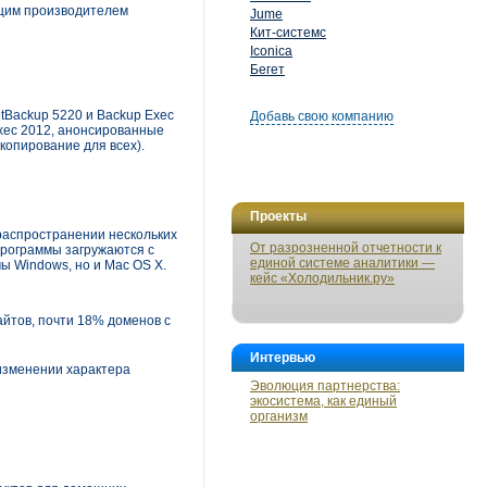
ущим производителем
Jume
Кит-системс
Iconica
Бегет
tBackup 5220 и Backup Exec
Добавь свою компанию
xec 2012, анонсированные
 копирование для всех).
Проекты
распространении нескольких
От разрозненной отчетности к
программы загружаются с
единой системе аналитики —
ы Windows, но и Mac OS X.
кейс «Холодильник.ру»
айтов, почти 18% доменов с
Интервью
 изменении характера
Эволюция партнерства:
экосистема, как единый
организм