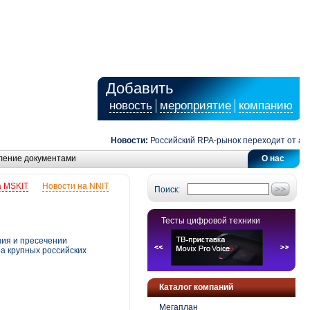
Добавить
новость
мероприятие
компанию
Новости:
Российский RPA-рынок переходит от автома
ление документами
О нас
а MSKIT
Новости на NNIT
Поиск:
Тесты цифровой техники
ния и пресечении
а крупных российских
Каталог компаний
Мегаплан