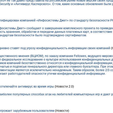
го» не так давно представила на российском рынке новые версии своих про
 Security и «Антивирус Касперского». О том, какие основные обновления были
ртифицирован компанией «Инфосистемы Джет» по стандарту безопасности P
фосистемы Джет» сообщают о завершении комплексного проекта по приведе
сть хранения, обработки и передачи данных платежных карт, в соответствие
тандартам безопасности было подтверждено сертификатом.
невно ставят под угрозу конфиденциальность информации своих компаний
(
щественного мнения (ВЦИОМ), по заказу компании Fellowes, ведущего миров
л федеральное исследование о культуре использования конфиденциальных д
иков компаний безответственно относятся к конфиденциальной информации,
чатью и подписью генерального директора или главного бухгалтера. При эт
кументации является исключительно ненадежным. Таким образом, более 2/3 с
ргают работодателей опасности утечки конфиденциальной информации.
 отключайте антивирус во время игры
(Новости 2.0)
аиболее популярных способах атак на любителей компьютерных игр и дают 
 угрожает зарубежным пользователям
(Новости)