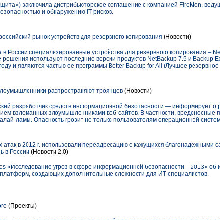
щита») заключила дистрибьюторское соглашение с компанией FireMon, вед
езопасностью и обнаружению IT-рисков.
российский рынок устройств для резервного копирования
(Новости)
 в России специализированные устройства для резервного копирования – Ne
 решения используют последние версии продуктов NetBackup 7.5 и Backup E
оду и являются частью ее программы Better Backup for All (Лучшее резервное
злоумышленники распространяют троянцев
(Новости)
ский разработчик средств информационной безопасности — информирует о 
нием взломанных злоумышленниками веб-сайтов. В частности, вредоносные 
алай-ламы. Опасность грозит не только пользователям операционной систем
х атак в 2012 г. использовали переадресацию с кажущихся благонадежными с
ь в России
(Новости 2.0)
phos «Исследование угроз в сфере информационной безопасности – 2013» об
х платформ, создающих дополнительные сложности для ИТ-специалистов.
ого
(Проекты)