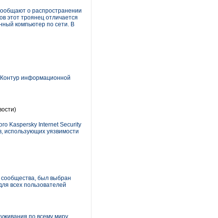
сообщают о распространении
ков этот троянец отличается
анный компьютер по сети. В
 «Контур информационной
вости)
 Kaspersky Internet Security
в, использующих уязвимости
е сообщества, был выбран
 для всех пользователей
служивания по всему миру