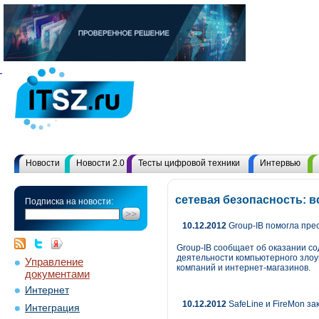
Новости
Новости 2.0
Тесты цифровой техники
Интервью
сетевая безопасность: 
Подписка на новости:
10.12.2012
Group-IB помогла прес
Group-IB сообщает об оказании с
деятельности компьютерного злоу
Управление
компаний и интернет-магазинов.
документами
Интернет
10.12.2012
SafeLine и FireMon з
Интеграция