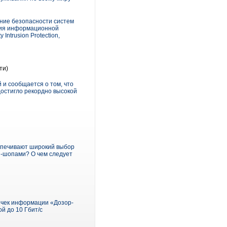
ение безопасности систем
ния информационной
Intrusion Protection,
ти)
 и сообщается о том, что
достигло рекордно высокой
еспечивают широкий выбор
н-шопами? О чем следует
ечек информации «Дозор-
й до 10 Гбит/с