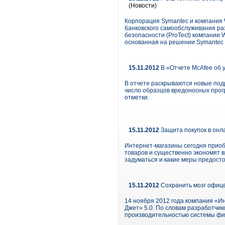
(Новости)
Корпорация Symantec и компания 
банковского самообслуживания р
безопасности (ProTect) компании Wi
основанная на решении Symantec Cr
15.11.2012
В «Отчете McAfee об 
В отчете раскрываются новые подр
число образцов вредоносных прогр
отметки.
15.11.2012
Защита покупок в онл
Интернет-магазины сегодня приоб
товаров и существенно экономят 
задуматься и какие меры предост
15.11.2012
Сохранить мозг офице
14 ноября 2012 года компания «И
Джет» 5.0. По словам разработчи
производительностью системы фи