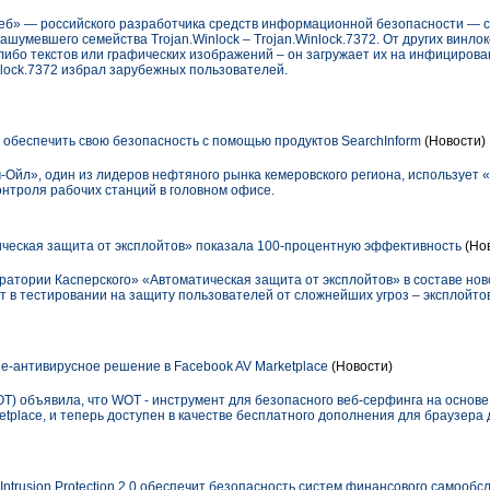
еб» — российского разработчика средств информационной безопасности — 
ашумевшего семейства Trojan.Winlock – Trojan.Winlock.7372. От других винло
х-либо текстов или графических изображений – он загружает их на инфициров
nlock.7372 избрал зарубежных пользователей.
обеспечить свою безопасность с помощью продуктов SearchInform
(Новости)
Ойл», один из лидеров нефтяного рынка кемеровского региона, использует
онтроля рабочих станций в головном офисе.
ческая защита от эксплойтов» показала 100-процентную эффективность
(Но
тории Касперского» «Автоматическая защита от эксплойтов» в составе нового
т в тестировании на защиту пользователей от сложнейших угроз – эксплойто
 не-антивирусное решение в Facebook AV Marketplace
(Новости)
OT) объявила, что WOT - инструмент для безопасного веб-серфинга на основ
etplace, и теперь доступен в качестве бесплатного дополнения для браузера
y Intrusion Protection 2.0 обеспечит безопасность систем финансового самооб