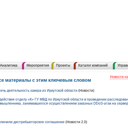
Аналитика
Мероприятия
Проекты
Каталог компаний
Управ
Новости н
все материалы с этим ключевым словом
ечь деятельность хакера из Иркутской области
(Новости)
одействия отделу «К» ГУ МВД по Иркутской области в проведении расследова
мышленника, занимавшегося осуществлением заказных DDoS-атак на сервер
аключили дистрибьюторское соглашение
(Новости 2.0)