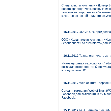
Специалисты компании «Доктор В
нового троянца-блокировщика из н
тем, что не содержит в себе каки
качестве основной цели Trojan.Wi
16.11.2012
«Кем-Ойл» предпочла 
ООО «Холдинговая компания «Кем-
безопасности SearchInform» для к
16.11.2012
Технология «Автомати
Инновационная технология «Лабора
показала стопроцентный результа
в популярном ПО.
16.11.2012
Web of Trust - первое
Сегодня компания Web of Trust (W
Facebook для включения в AV Mark
Facebook.
15.11.2012
PC/E Terminal Securit