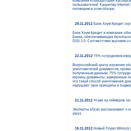
Компания «Лаборатория Касперско
пользователей: Kaspersky Internet
поговорим в этом обзоре.
28.11.2012
Банк Хоум Кредит се
Банк Хоум Кредит и компания «Ин
Банка, обеспечивающих безопасно
DSS 2.0. Соответствие высоким с
22.11.2012
75% сотрудников ежед
Всероссийский центр изучения об
уничтожителей документов, прове
полученным данным, 75% сотрудн
корзину документы, заверенные пе
что такой способ уничтожения до
нарушают свои принципы и подве
21.11.2012
Атаки на геймеров: не
Эксперты eScan рассказывают о н
угроз.
16.11.2012
Новый Trojan.Winlock