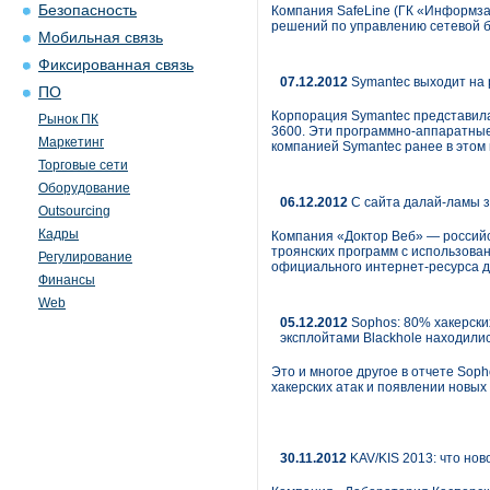
Безопасность
Компания SafeLine (ГК «Информза
решений по управлению сетевой б
Мобильная связь
Фиксированная связь
07.12.2012
Symantec выходит на 
ПО
Корпорация Symantec представила
Рынок ПК
3600. Эти программно-аппаратные
Маркетинг
компанией Symantec ранее в этом г
Торговые сети
Оборудование
06.12.2012
С сайта далай-ламы 
Outsourcing
Кадры
Компания «Доктор Веб» — россий
троянских программ с использова
Регулирование
официального интернет-ресурса д
Финансы
Web
05.12.2012
Sophos: 80% хакерски
эксплойтами Blackhole находилис
Это и многое другое в отчете So
хакерских атак и появлении новы
30.11.2012
KAV/KIS 2013: что нов