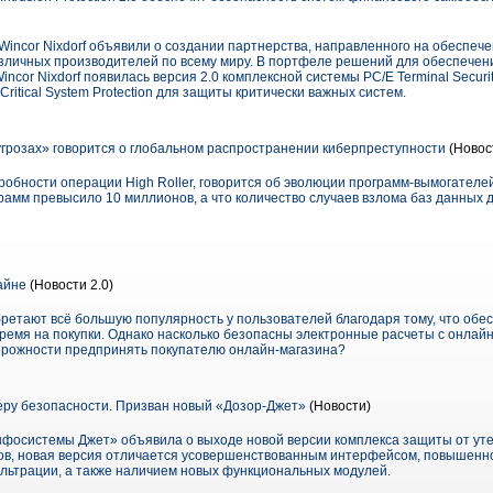
Wincor Nixdorf объявили о создании партнерства, направленного на обеспеч
азличных производителей по всему миру. В портфеле решений для обеспече
ncor Nixdorf появилась версия 2.0 комплексной системы PC/E Terminal Security 
itical System Protection для защиты критически важных систем.
угрозах» говорится о глобальном распространении киберпреступности
(Новос
обности операции High Roller, говорится об эволюции программ-вымогателей
амм превысило 10 миллионов, а что количество случаев взлома баз данных 
айне
(Новости 2.0)
ретают всё большую популярность у пользователей благодаря тому, что об
время на покупки. Однако насколько безопасны электронные расчеты с онлай
орожности предпринять покупателю онлайн-магазина?
ру безопасности. Призван новый «Дозор-Джет»
(Новости)
нфосистемы Джет» объявила о выходе новой версии комплекса защиты от ут
ков, новая версия отличается усовершенствованным интерфейсом, повышенно
льтрации, а также наличием новых функциональных модулей.