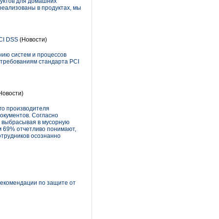
дуктов для домашних
 реализованы в продуктах, мы
CI DSS
(Новости)
нию систем и процессов
 требованиям стандарта PCI
Новости)
ого производителя
окументов. Согласно
 выбрасывая в мусорную
ом 69% отчетливо понимают,
отрудников осознанно
рекомендации по защите от