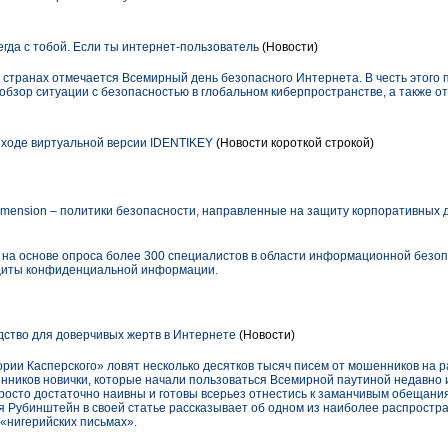
гда с тобой. Если ты интернет-пользователь
(Новости)
х странах отмечается Всемирный день безопасного Интернета. В честь этого
бзор ситуации с безопасностью в глобальном киберпространстве, а также о
ходе виртуальной версии IDENTIKEY
(Новости короткой строкой)
mension – политики безопасности, направленные на защиту корпоративных 
 на основе опроса более 300 специалистов в области информационной безопа
щиты конфиденциальной информации.
ство для доверчивых жертв в Интернете
(Новости)
ии Касперского» ловят несколько десятков тысяч писем от мошенников на р
нников новички, которые начали пользоваться Всемирной паутиной недавно и
просто достаточно наивны и готовы всерьез отнестись к заманчивым обещани
 Рубинштейн в своей статье рассказывает об одном из наиболее распростр
«нигерийских письмах».