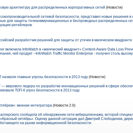
 новую архитектуру для распределенных корпоративных сетей
(Новости)
высокопроизводительной сетевой безопасности, представил новые решения в
нные для защиты телекоммуникационных и беспроводных распределенных се
рации ритейлеров.
ссийский разработчик решений для защиты от утечек в магическом квадранте 
r включила InfoWatch в «магический квадрант» Content-Aware Data Loss Preven
ания, чей продукт –InfoWatch Traffic Monitor Enterprise - получил столь выс
азвали главные угрозы безопасности в 2013 году
(Новости)
— мирового лидера по разработке инновационных решений в сфере обеспе
ковали ТОП-6 угроз безопасности в 2013 году.
тябрем»: мнение интегратора
(Новости 2.0)
Касперского сообщила об обнаружении сети кибершпионажа, которой специ
«Красный октябрь». Оценку данной ситуации дал Дмитрий Слободенюк, дирек
работающего на рынке информационной безопасности.