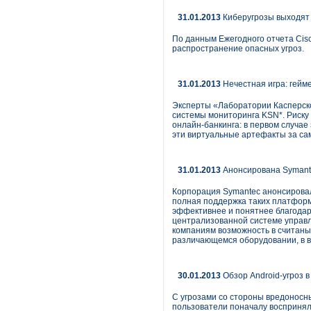
31.01.2013
Киберугрозы выходят 
По данным Ежегодного отчета Cis
распространение опасных угроз.
31.01.2013
Нечестная игра: гейм
Эксперты «Лаборатории Касперско
системы мониторинга KSN*. Риску
онлайн-банкинга: в первом случа
эти виртуальные артефакты за сам
31.01.2013
Анонсирована Symante
Корпорация Symantec анонсировал
полная поддержка таких платформ,
эффективнее и понятнее благодар
централизованной системе управл
компаниям возможность в считаные
различающемся оборудовании, в в
30.01.2013
Обзор Android-угроз в
С угрозами со стороны вредоносны
пользователи поначалу воспринял