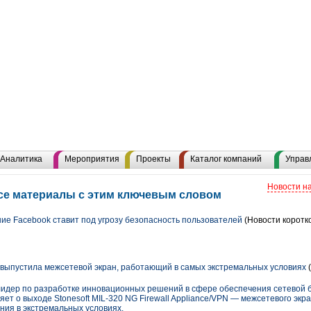
Аналитика
Мероприятия
Проекты
Каталог компаний
Управ
Новости н
все материалы с этим ключевым словом
е Facebook ставит под угрозу безопасность пользователей
(Новости коротк
 выпустила межсетевой экран, работающий в самых экстремальных условиях
(
лидер по разработке инновационных решений в сфере обеспечения сетевой 
т о выходе Stonesoft MIL-320 NG Firewall Appliance/VPN — межсетевого экра
ния в экстремальных условиях.