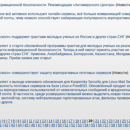
рмационной безопасности. Рекомендации «Антивирусного Центра»
(Новости
не всё активнее используют онлайн-сервисы, всё больше коммуникаций сов
ой почты, чему немало способствует набирающая популярность корпоративна
кого» поддержит грантами молодых ученых из России и других стран СНГ
(Н
ляет о старте обновлённой программы грантов для молодых ученых на реал
асти информационной безопасности. Теперь в ней смогут принять участие не
з других стран СНГ: Армении, Азербайджана, Белоруссии, Казахстана, Молдав
аины. Приём заявок уже открыт.
ского» совершенствует защиту корпоративных почтовых серверов
(Новости)
яет о выходе ключевого обновления для Kaspersky Security для Linux Mail Se
сность почтовых серверов на базе Linux и FreeBSD. Обновлённый продукт 
ты корпоративных пользователей от нежелательных сообщений и вредоносны
 почте. В частности, среди усовершенствований можно выделить новую техн
и эксплойтов, систему нейтрализации таргетированных атак, фильтры провер
 другое.
5
|
6
|
7
|
8
|
9
|
10
|
11
|
12
|
13
|
14
|
15
|
16
|
17
|
18
|
19
|
20
|
21
|
22
|
23
|
24
|
25
|
1
|
42
|
43
|
44
|
45
|
46
|
47
|
48
|
49
|
50
|
51
|
52
|
53
|
54
|
55
|
56
|
57
|
58
|
59
|
60