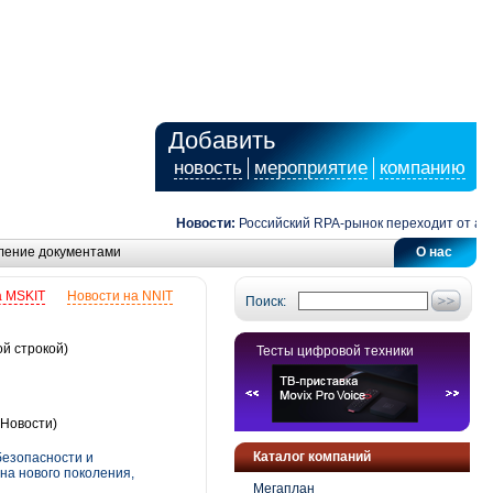
Добавить
новость
мероприятие
компанию
Новости:
Российский RPA-рынок переходит от автом
ление документами
О нас
а MSKIT
Новости на NNIT
Поиск:
ой строкой)
Тесты цифровой техники
Новости)
Каталог компаний
безопасности и
на нового поколения,
Мегаплан