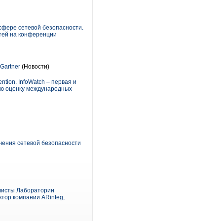
 сфере сетевой безопасности.
тей на конференции
Gartner
(Новости)
tion. InfoWatch – первая и
окую оценку международных
чения сетевой безопасности
алисты Лаборатории
тор компании ARinteg,