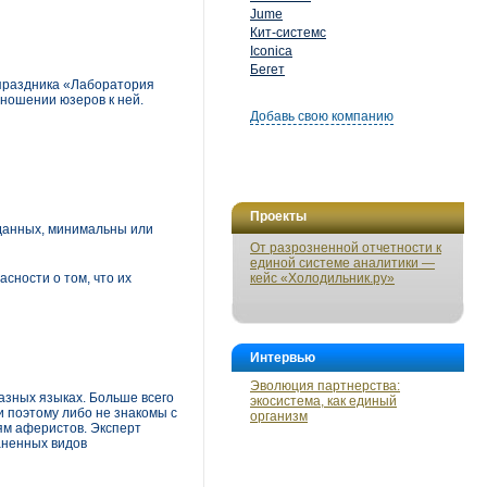
Jume
Кит-системс
Iconica
Бегет
 праздника «Лаборатория
тношении юзеров к ней.
Добавь свою компанию
Проекты
данных, минимальны или
От разрозненной отчетности к
единой системе аналитики —
сности о том, что их
кейс «Холодильник.ру»
Интервью
Эволюция партнерства:
азных языках. Больше всего
экосистема, как единый
 поэтому либо не знакомы с
организм
ям аферистов. Эксперт
аненных видов