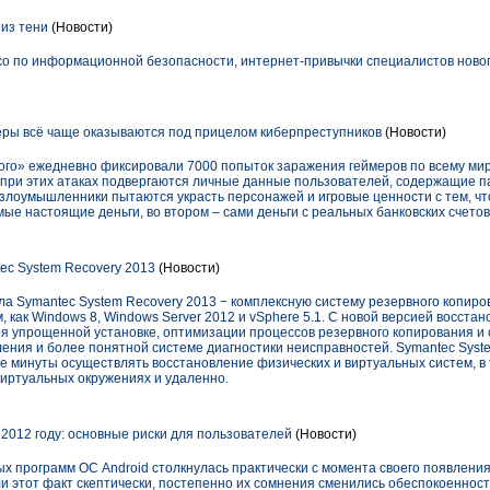
из тени
(Новости)
co по информационной безопасности, интернет-привычки специалистов новог
еры всё чаще оказываются под прицелом киберпреступников
(Новости)
го» ежедневно фиксировали 7000 попыток заражения геймеров по всему мир
 при этих атаках подвергаются личные данные пользователей, содержащие па
е злоумышленники пытаются украсть персонажей и игровые ценности с тем, ч
ые настоящие деньги, во втором – сами деньги с реальных банковских счетов
c System Recovery 2013
(Новости)
а Symantec System Recovery 2013 − комплексную систему резервного копиро
 как Windows 8, Windows Server 2012 и vSphere 5.1. С новой версией восста
я упрощенной установке, оптимизации процессов резервного копирования и 
ения и более понятной системе диагностики неисправностей. Symantec Syst
 минуты осуществлять восстановление физических и виртуальных систем, в т
иртуальных окружениях и удаленно.
 2012 году: основные риски для пользователей
(Новости)
х программ ОС Android столкнулась практически с момента своего появления
и этот факт скептически, постепенно их сомнения сменились обеспокоенност