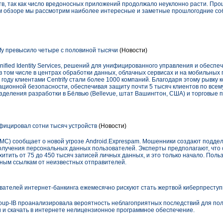
в, так как число вредоносных приложений продолжало неуклонно расти. Про
ом обзоре мы рассмотрим наиболее интересные и заметные прошлогодние соб
ify превысило четыре с половиной тысячи
(Новости)
Unified Identity Services, решений для унифицированного управления и обесп
в том числе в центрах обработки данных, облачных сервисах и на мобильных
году клиентами Centrify стали более 1000 компаний. Благодаря этому рывку
ионной безопасности, обеспечивая защиту почти 5 тысяч клиентов по всему
зделения разработки в Бе́лвью (Bellevue, штат Вашингтон, США) и торговые 
фицировал сотни тысяч устройств
(Новости)
MC) сообщает о новой угрозе Android.Exprespam. Мошенники создают подд
олучения персональных данных пользователей. Эксперты предполагают, что
тить от 75 до 450 тысяч записей личных данных, и это только начало. Поль
ьным ссылкам от неизвестных отправителей.
вателей интернет-банкинга ежемесячно рискуют стать жертвой киберпреступ
Group-IB проанализировала вероятность неблагоприятных последствий для по
и и скачать в интернете нелицензионное программное обеспечение.