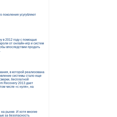
о поколения усугубляют
у в 2012 году с помощью
роли от онлайн-игр и систем
тобы впоследствии продать
.
вания, в которой реализована
новление системы стало еще
сверки, бесплатной
em Recovery 2013 дает
ом числе «с нуля», на
 на рынке. И хотя многие
ью за безопасность