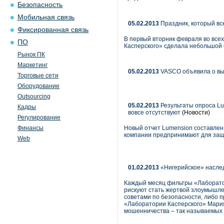
Безопасность
Мобильная связь
05.02.2013
Праздник, который все
Фиксированная связь
В первый вторник февраля во все
ПО
Касперского» сделала небольшой о
Рынок ПК
Маркетинг
05.02.2013
VASCO объявила о вы
Торговые сети
Оборудование
Outsourcing
05.02.2013
Результаты опроса Lu
Кадры
вовсе отсутствуют
(Новости)
Регулирование
Финансы
Новый отчет Lumension составлен
компании предпринимают для за
Web
01.02.2013
«Нигерийское» наслед
Каждый месяц фильтры «Лаборатор
рискуют стать жертвой злоумышле
советами по безопасности, либо 
«Лаборатории Касперского» Мария
мошенничества – так называемых 