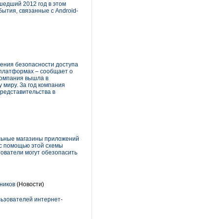
шедший 2012 год в этом
ытия, связанные с Android-
ечения безопасности доступа
 платформах – сообщает о
 компания вышла в
 миру. За год компания
представительства в
ельные магазины приложений
 с помощью этой схемы
зователи могут обезопасить
ников
(Новости)
льзователей интернет-