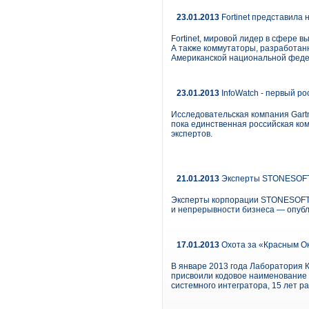
23.01.2013
Fortinet представила
Fortinet, мировой лидер в сфере 
А также коммутаторы, разработа
Американской национальной феде
23.01.2013
InfoWatch - первый ро
Исследовательская компания Gartne
пока единственная российская комп
экспертов.
21.01.2013
Эксперты STONESOFT н
Эксперты корпорации STONESOFT 
и непрерывности бизнеса — опубли
17.01.2013
Охота за «Красным Ок
В январе 2013 года Лаборатория 
присвоили кодовое наименование 
системного интегратора, 15 лет 