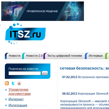
Новости
Новости 2.0
Тесты цифровой техники
Интервью
сетевая безопасность: 
Подписка на новости:
07.02.2013
Встроенное приложени
Управление
документами
06.02.2013
Корпорация Stonesoft
Интернет
Корпорация Stonesoft — мировой 
непрерывности бизнеса — объявляе
Интеграция
предназначенного для использова