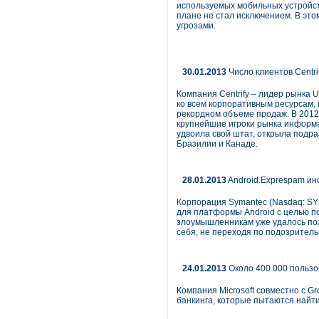
используемых мобильных устройст
плане не стал исключением. В эт
угрозами.
30.01.2013
Число клиентов Centr
Компания Centrify – лидер рынка 
ко всем корпоративным ресурсам, 
рекордном объеме продаж. В 2012 
крупнейшие игроки рынка информац
удвоила свой штат, открыла подра
Бразилии и Канаде.
28.01.2013
Android.Exprespam ин
Корпорация Symantec (Nasdaq: SY
для платформы Android с целью п
злоумышленникам уже удалось похи
себя, не переходя по подозрител
24.01.2013
Около 400 000 пользо
Компания Microsoft совместно с 
банкинга, которые пытаются найт