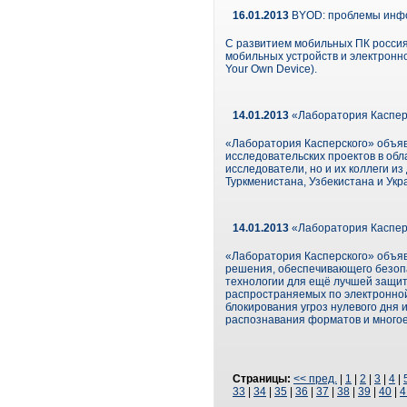
16.01.2013
BYOD: проблемы инфо
С развитием мобильных ПК россия
мобильных устройств и электронн
Your Own Device).
14.01.2013
«Лаборатория Касперс
«Лаборатория Касперского» объяв
исследовательских проектов в обл
исследователи, но и их коллеги и
Туркменистана, Узбекистана и Укр
14.01.2013
«Лаборатория Каспер
«Лаборатория Касперского» объявл
решения, обеспечивающего безопа
технологии для ещё лучшей защи
распространяемых по электронной
блокирования угроз нулевого дня 
распознавания форматов и многое
Страницы:
<< пред.
|
1
|
2
|
3
|
4
|
33
|
34
|
35
|
36
|
37
|
38
|
39
|
40
|
4