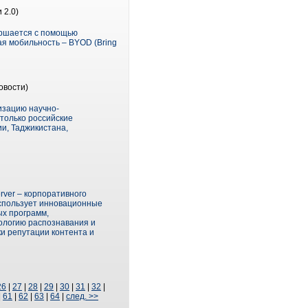
 2.0)
ершается с помощью
я мобильность – BYOD (Bring
овости)
изацию научно-
 только российские
ии, Таджикистана,
rver – корпоративного
использует инновационные
х программ,
ологию распознавания и
ки репутации контента и
26
|
27
|
28
|
29
|
30
|
31
|
32
|
|
61
|
62
|
63
|
64
|
след. >>