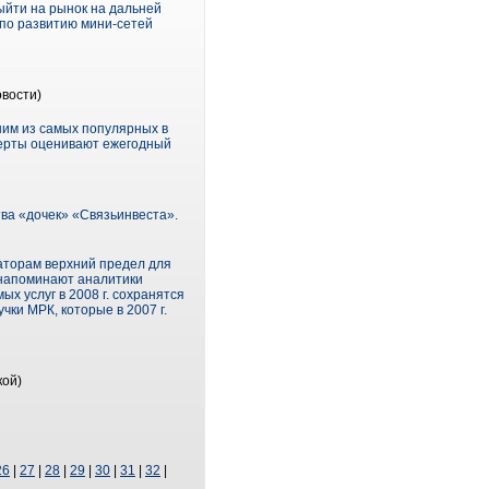
ыйти на рынок на дальней
 по развитию мини-сетей
вости)
ним из самых популярных в
сперты оценивают ежегодный
ва «дочек» «Связьинвеста».
аторам верхний предел для
 напоминают аналитики
ых услуг в 2008 г. сохранятся
чки МРК, которые в 2007 г.
кой)
26
|
27
|
28
|
29
|
30
|
31
|
32
|