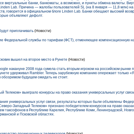
се виртуальные банки, банкоматы, а возможно, и пункты обмена валюты. Ви
Linden Lab. Причина — жалобы пользователей SL (на 8 января — 11,8 млн) н
тв, говорится в официальном блоге Linden Lab. Банки обещают высокий возв
торые объявляют дефолт.
будут приплачивать
(Новости)
ние Федеральной службы по тарифам (ФСТ), отменяющее компенсационную н
ковик вышел на второе место в Рунете
(Новости)
gle накануне 2008 года сумела стать вторым игроком на российском рынке п
 Рунете удерживал Rambler. Теперь зарубежную компанию опережает только «Я
в обозримом будущем ожидать не стоит.
 Телеком» выиграло конкурсы на право оказания универсальных услуг связ
азания универсальных услуг связи, результаты которых были объявлены Феде
«Северо-Западный Телеком» признано победителем конкурсов на право оказа
м таксофонов в Республике Карелия, Республике Коми, Ленинградской, Новго
рманской и Псковской областях.
изводство проекционных телевизоров
(Новости)