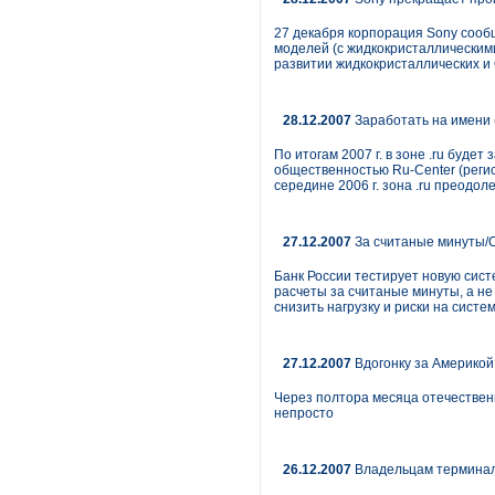
27 декабря корпорация Sony сооб
моделей (с жидкокристаллическим
развитии жидкокристаллических и
28.12.2007
Заработать на имени
По итогам 2007 г. в зоне .ru буд
общественностью Ru-Center (регис
середине 2006 г. зона .ru преодол
27.12.2007
За считаные минуты/С
Банк России тестирует новую сист
расчеты за считаные минуты, а не
снизить нагрузку и риски на систе
27.12.2007
Вдогонку за Америкой
Через полтора месяца отечествен
непросто
26.12.2007
Владельцам терминало