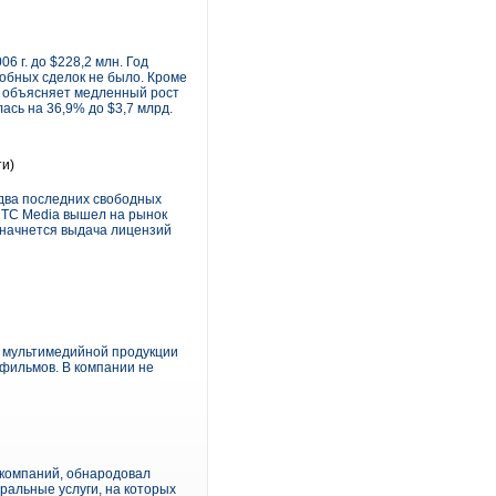
6 г. до $228,2 млн. Год
добных сделок не было. Кроме
К объясняет медленный рост
ась на 36,9% до $3,7 млрд.
и)
 два последних свободных
СТС Media вышел на рынок
 начнется выдача лицензий
 мультимедийной продукции
фильмов. В компании не
 компаний, обнародовал
ральные услуги, на которых