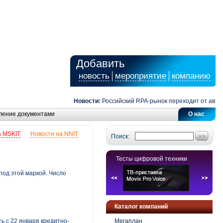
Добавить
новость
мероприятие
компанию
Новости:
Российский RPA-рынок переходит от автоматиз
ление документами
О нас
а MSKIT
Новости на NNIT
Поиск:
Тесты цифровой техники
под этой маркой. Число
Каталог компаний
ть с 22 января кредитно-
Мегаплан