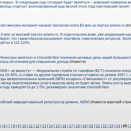
нтерры». В следующем году ситуация будет меняться – компания намерена в
е месяцы стартует анонсированный еще весной этого года партнерский проект
лил женское интернет-начало/ Заплатив почти $3 млн за портал ameno.ru
(Но
,9 млн за женский портал ameno.ru. В издательском доме, уже владеющем од
говорят, что таким образом расширяют портфель тематических ресурсов. Эк
айтах в 110-115%.
енессанс капитал» и Unicredit Aton понизили целевые цены акций большинст
талось источников для повышения дохода
(Новости)
008 г. не вырастут — Федеральная служба по тарифам (ФСТ) понизила опер
а 18-46%, а ставки по другим тарифным планам оставила на уровне 2007 г.,
доходы межрегиональных компаний (МРК) холдинга «Связьинвест» от регулируем
 а вклад нерегулируемых услуг в выручку вряд ли будет велик. Темпы роста выру
м году замедлятся до 1-5%, резюмируют аналитики Unicredit Aton.
сийский аккредитованный регистратор домена .AERO
(Новости короткой стро
5
|
6
|
7
|
8
|
9
|
10
|
11
|
12
|
13
|
14
|
15
|
16
|
17
|
18
|
19
|
20
|
21
|
22
|
23
|
24
|
25
|