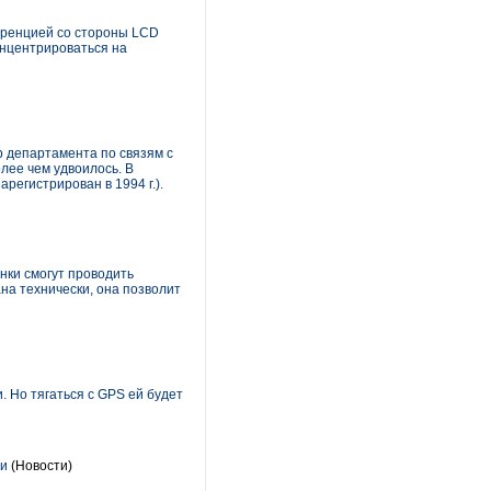
уренцией со стороны LCD
онцентрироваться на
р департамента по связям с
лее чем удвоилось. В
регистрирован в 1994 г.).
нки смогут проводить
ана технически, она позволит
 Но тягаться с GPS ей будет
ми
(Новости)