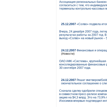
Ассоциация региональных банков 
согласиться с тем, что индивиду
терминалы контрольно-кассовых м
25.12.2007
«Солво» подвела ито
Вчера, 24 декабря 2007 года, пе
результатах работы за 2007 год. 
выход «Солво» на новый рынок – 
24.12.2007
Финансовые и операци
(Новости)
ОАО АФК «Система», крупнейшая о
консолидированные финансовые ре
30 сентября 2007 года.
24.12.2007
Решат вчетвером/Golde
окончательное соглашение о сли
Сначала сделку одобрили спецком
в совместном пресс-релизе компани
акцию на $4,3 млрд. Это на 73,9%
Изосимов впервые подтвердил инт