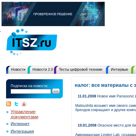
Новости
Новости 2.0
Тесты цифровой техники
Интервью
налог: все материалы с
Подписка на новости:
11.01.2008
Новое имя Panasonic
Matsushita возьмет имя своего сам
брендов сокращают и другие комп
Управление
документами
Интернет
10.01.2008
Опасное место для б
Интеграция
Американская Linden Lab, создавша