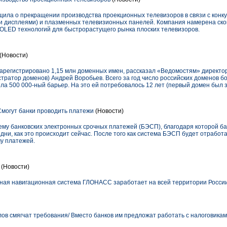
щила о прекращении производства проекционных телевизоров в связи с конк
и дисплеями) и плазменных телевизионных панелей. Компания намерена ск
 OLED технологий для быстрорастущего рынка плоских телевизоров.
(Новости)
ет зарегистрировано 1,15 млн доменных имен, рассказал «Ведомостям» директо
тратор доменов) Андрей Воробьев. Всего за год число российских доменов бо
ела 500 000-ный барьер. На это ей потребовалось 12 лет (первый домен был за
могут банки проводить платежи
(Новости)
ему банковских электронных срочных платежей (БЭСП), благодаря которой ба
 дни, как это происходит сейчас. После того как система БЭСП будет отработ
му платежей.
(Новости)
ная навигационная система ГЛОНАСС заработает на всей территории России.
в смягчат требования/ Вместо банков им предложат работать с налоговика