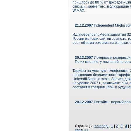
пришлось до 80 % от доходов «Си
связи, и, кроме того, в ближайши
WiMAX.
21.12.2007
Independent Media уси
ИД Independent Media заплатил $2
России женских сайтов cosmo.ru, 
рост объема рекламы на женских с
20.12.2007
Исчерпали резервы/«Р
По их мнению, у компаний не ос
Тарифы на местную телефонию в 2
повышения безлимитного тарифа н
Unicredit Aton в отчете. Значит, 
на уровне 2007 г., заключают они,
составят в среднем 19%, в будуще
20.12.2007
Регтайм – первый рос
Страницы:
<< пред.
|
1
|
2
|
3
|
4
|
след. >>