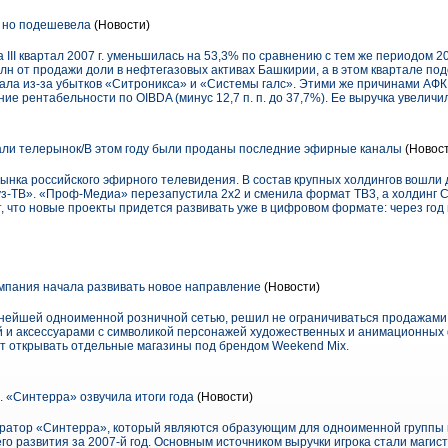
 но подешевела
(Новости)
II квартал 2007 г. уменьшилась на 53,3% по сравнению с тем же периодом 200
н от продажи доли в нефтегазовых активах Башкирии, а в этом квартале по
дала из-за убытков «Ситроникса» и «Системы галс». Этими же причинами АФ
ие рентабельности по OIBDA (минус 12,7 п. п. до 37,7%). Ее выручка увеличил
ли телерынок/В этом году были проданы последние эфирные каналы
(Новост
рынка российского эфирного телевидения. В состав крупных холдингов вошли
-ТВ». «Проф-Медиа» перезапустила 2х2 и сменила формат ТВ3, а холдинг 
, что новые проекты придется развивать уже в цифровом формате: через год
мпания начала развивать новое направление
(Новости)
нейшей одноименной розничной сетью, решил не ограничиваться продажами
 и аксессуарами с символикой персонажей художест­венных и анимационных 
ут открывать отдельные магазины под брендом Weekend Mix.
 «Синтерра» озвучила итоги года
(Новости)
ператор «Синтерра», который являются образующим для одноименной группы
о развития за 2007-й год. Основным источником выручки игрока стали магист