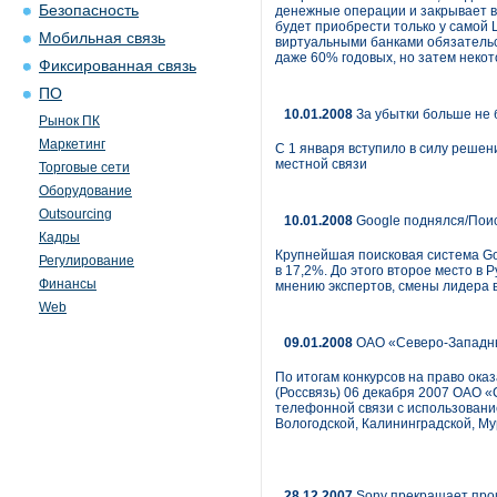
Безопасность
денежные операции и закрывает в
будет приобрести только у самой 
Мобильная связь
виртуальными банками обязательс
даже 60% годовых, но затем неко
Фиксированная связь
ПО
10.01.2008
За убытки больше не 
Рынок ПК
Маркетинг
С 1 января вступило в силу реше
местной связи
Торговые сети
Оборудование
Outsourcing
10.01.2008
Google поднялся/Поис
Кадры
Крупнейшая поисковая система Goo
Регулирование
в 17,2%. До этого второе место в
Финансы
мнению экспертов, смены лидера 
Web
09.01.2008
ОАО «Северо-Западный
По итогам конкурсов на право ок
(Россвязь) 06 декабря 2007 ОАО 
телефонной связи с использование
Вологодской, Калининградской, Му
28.12.2007
Sony прекращает про