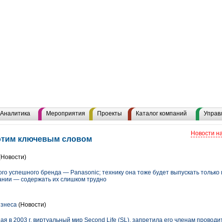
Аналитика
Мероприятия
Проекты
Каталог компаний
Управ
Новости н
 этим ключевым словом
(Новости)
ого успешного бренда — Panasonic; технику она тоже будет выпускать только 
ании — содержать их слишком трудно
изнеса
(Новости)
я в 2003 г. виртуальный мир Second Life (SL), запретила его членам проводи