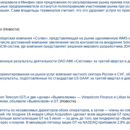
направила в Минфин свои предложения по регулированию рынка приема пла
альные предприниматели останутся полноправными участниками рынка при ус
ашин. Сами владельцы терминалов считают, что это удорожит услуги по прие
ги
(Новости)
тербургская компания «Солво», представляющая на рынке одноименную WMS-с
В числе достижений компании: увеличение числа контрактов на внедрение Sol
SCM-систем, где компания представляет решения мирового разработчика JDA
онные результаты деятельности ОАО АФК «Система» за третий квартал и де
риентированная на рынок услуг компания частного сектора России и СНГ, 
зультаты, подготовленные по стандартам US GAAP, за третий квартал и дев
n Telecom (GT) и две «дочки» «Вымпелкома» — Vimpelcom Finance и Lillian Ac
янии, объявили «Вымпелком» и GT.
(Новости)
итеты из независимых директоров обоих операторов, а затем — члены их сов
й. Не позднее 18 января Lillian Acquisition сделает всем акционерам GT пре
 больше капитализации GT на 5 июля — за день до того, как гендиректор «В
ерес к покупке. В минувшую пятницу акции GT на NASDAQ прибавили 2,9% до