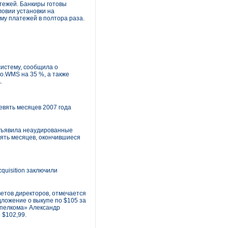
тежей. Банкиры готовы
ловии установки на
му платежей в полтора раза.
истему, сообщила о
vo.WMS на 35 %, а также
.
вять месяцев 2007 года
объявила неаудированные
ять месяцев, окончившиеся
quisition заключили
етов директоров, отмечается
дложение о выкупе по $105 за
ымпелкома» Александр
 $102,99.