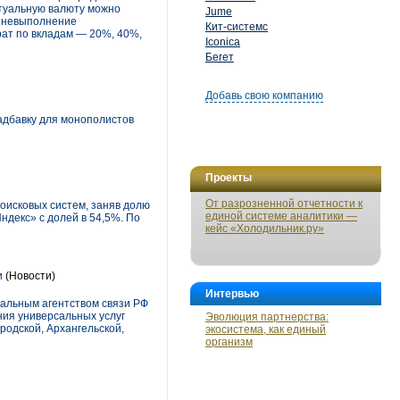
ртуальную валюту можно
Jume
а невыполнение
Кит-системс
рат по вкладам — 20%, 40%,
Iconica
Бегет
Добавь свою компанию
адбавку для монополистов
Проекты
От разрозненной отчетности к
оисковых систем, заняв долю
единой системе аналитики —
ндекс» с долей в 54,5%. По
кейс «Холодильник.ру»
и
(Новости)
Интервью
ральным агентством связи РФ
ния универсальных услуг
Эволюция партнерства:
родской, Архангельской,
экосистема, как единый
организм