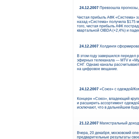
24.12.2007
Превзошла прогнозы,
Чистая прибыль АФК «Система» за I
назад «Система» получила $175 мл
того, чистая прибыль АФК постра
квартальной OIBDA (+2,4%) и паден
24.12.2007
Холдинги сформирова
В этом году завершился передел 
эфирных телеканала — MTV и «Муз
СНГ. Однако каналы рассчитывают
на цифровое вещание.
24.12.2007
«Союз» с одеждой/Ко
Концерн «Союз», владеющий круп
и расширить ассортимент одеждой
исключают, что в дальнейшем буд
21.12.2007
Магистральный доход.
Вчера, 20 декабря, московский о
предварительные результаты своег