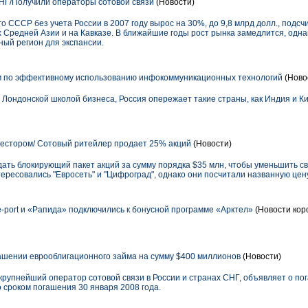
НГ/Получили операторы сотовой связи
(Новости)
 СССР без учета России в 2007 году вырос на 30%, до 9,8 млрд долл., подсчи
ах Средней Азии и на Кавказе. В ближайшие годы рост рынка замедлится, од
ный регион для экспансии.
м по эффективному использованию инфокоммуникационных технологий
(Ново
 Лондонской школой бизнеса, Россия опережает такие страны, как Индия и Ки
нвестором/ Сотовый ритейлер продает 25% акций
(Новости)
дать блокирующий пакет акций за сумму порядка $35 млн, чтобы уменьшить св
тересовались "Евросеть" и "Цифроград", однако они посчитали названную цен
port и «Рапида» подключились к бонусной программе «Арктел»
(Новости кор
шении еврооблигационного займа на сумму $400 миллионов
(Новости)
упнейший оператор сотовой связи в России и странах СНГ, объявляет о по
 сроком погашения 30 января 2008 года.