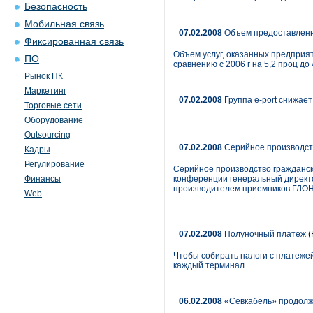
Безопасность
Мобильная связь
07.02.2008
Объем предоставленных
Фиксированная связь
Объем услуг, оказанных предприят
ПО
сравнению с 2006 г на 5,2 проц до
Рынок ПК
Маркетинг
07.02.2008
Группа e-port снижае
Торговые сети
Оборудование
Outsourcing
07.02.2008
Серийное производств
Кадры
Регулирование
Серийное производство граждански
Финансы
конференции генеральный директ
производителем приемников ГЛО
Web
07.02.2008
Полуночный платеж
(
Чтобы собирать налоги с платежей
каждый терминал
06.02.2008
«Севкабель» продолжи