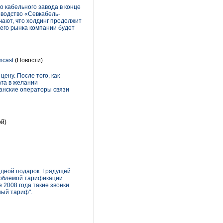
 кабельного завода в конце
оводство «Севкабель-
чают, что холдинг продолжит
его рынка компании будет
mcast
(Новости)
ену. После того, как
уга в желании
канские операторы связи
ой)
едной подарок. Грядущей
проблемой тарификации
 2008 года такие звонки
ный тариф".