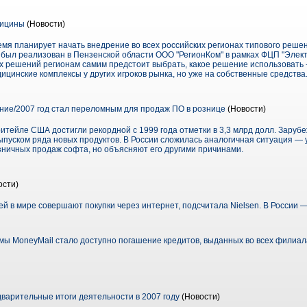
дицины
(Новости)
я планирует начать внедрение во всех российских регионах типового решени
был реализован в Пензенской области ООО "РегионКом" в рамках ФЦП "Элект
 решений регионам самим предстоит выбрать, какое решение использовать -
дицинские комплексы у других игроков рынка, но уже на собственные средства
ие/2007 год стал переломным для продаж ПО в рознице
(Новости)
итейле США достигли рекордной с 1999 года отметки в 3,3 млрд долл. Зару
пуском ряда новых продуктов. В России сложилась аналогичная ситуация — у
зничных продаж софта, но объясняют его другими причинами.
ости)
й в мире совершают покупки через интернет, подсчитала Nielsen. В России
ы MoneyMail стало доступно погашение кредитов, выданных во всех филиа
варительные итоги деятельности в 2007 году
(Новости)