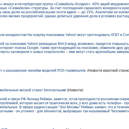
 вошел в петербургскую группу «Севкабель-Холдинг». 40% акций мордовского
нные «Севкабелю» структуры. За счет поглощения саранского конкурента рук
 свою долю на российском рынке почти вдвое — до 15%. Аналитики не исклю
олее мелких предприятий, однако добиться удвоения доли в условиях растущ
шли конкурентов/ На покупку поисковика Yahoo! могут претендовать AT&T и Co
ей за поисковик Yahoo! рекордные $44,6 млрд, возможно, придется повышать ц
 интернет-поиска Google, также претендующий на поисковик, обвинили друг др
перты заговорили о новых покупателях -- ими могут стать крупнейшие амери
ет о расширении линейки моделей POS-терминалов.
(Новости короткой строк
а мобильные весной станут бесплатными
(Новости)
ий и связи РФ Леонид Рейман, кажется, готов преподнести россиянам очер
проблемой, которая касается практически всех, у кого дома есть телефон - 
 мобильные. В эфире радиостанции "Эхо Москвы" Рейман заявил, что в течение
атными - он уточнил - для абонентов, выбравших так называемый "безлимит