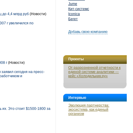
Jume
Кит-системс
 до 4,4 млрд руб
(Новости)
Iconica
Бегет
007 г увеличился по
Добавь свою компанию
Проекты
08 г
(Новости)
От разрозненной отчетности к
 заявил сегодня на пресс-
единой системе аналитики —
работчиком и
кейс «Холодильник.ру»
Интервью
Эволюция партнерства:
 их. Это стоит $1500-1800 за
экосистема, как единый
организм