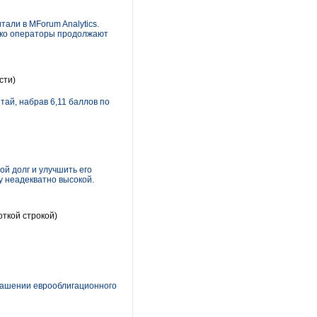
тали в MForum Analytics.
нако операторы продолжают
сти)
тай, набрав 6,11 баллов по
ой долг и улучшить его
у неадекватно высокой.
откой строкой)
гашении еврооблигационного