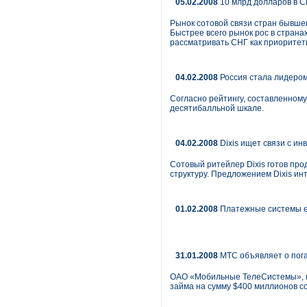
05.02.2008
10 млрд долларов в С
Рынок сотовой связи стран бывшего
Быстрее всего рынок рос в стран
рассматривать СНГ как приоритет
04.02.2008
Россия стала лидеро
Согласно рейтингу, составленному
десятибалльной шкале.
04.02.2008
Dixis ищет связи с и
Сотовый ритейлер Dixis готов про
структуру. Предложением Dixis ин
01.02.2008
Платежные системы e-
31.01.2008
МТС объявляет о пога
ОАО «Мобильные ТелеСистемы», кр
займа на сумму $400 миллионов со