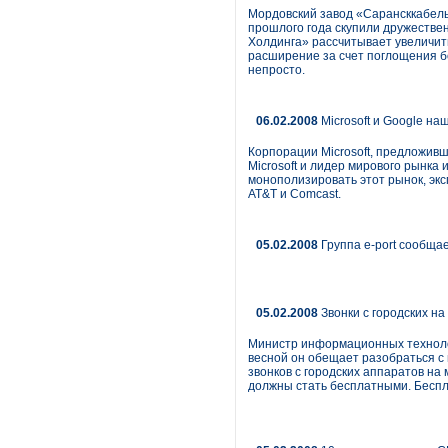
Мордовский завод «Сарансккабель»
прошлого года скупили дружестве
Холдинга» рассчитывает увеличить
расширение за счет поглощения б
непросто.
06.02.2008
Microsoft и Google на
Корпорации Microsoft, предложивш
Microsoft и лидер мирового рынка
монополизировать этот рынок, экс
AT&T и Comcast.
05.02.2008
Группа e-port сообща
05.02.2008
Звонки с городских н
Министр информационных технолог
весной он обещает разобраться с 
звонков с городских аппаратов на
должны стать бесплатными. Беспл