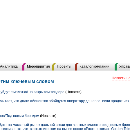
Аналитика
Мероприятия
Проекты
Каталог компаний
Управ
Новости н
 этим ключевым словом
уйдут с молотка/ на закрытом тендере
(Новости)
итает, что долги абонентов обойдутся оператору дешевле, если продать их
ков/Под новым брендом
(Новости)
дет на массовый рынок дальней связи для частных клиентов под новым брен
связи и стать четвертым игроком на рынке после «Ростелекома», Golden Tel