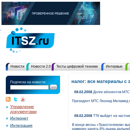
Новости
Новости 2.0
Тесты цифровой техники
Интервью
налог: все материалы с
Подписка на новости:
08.02.2008
Долги абонентов МТС 
Президент МТС Леонид Меламед сч
Управление
документами
08.02.2008
ТТК выйдет на частни
Интернет
В конце весны «Транстелеком» вый
Интеграция
намерен занять 8% рынка дальней 