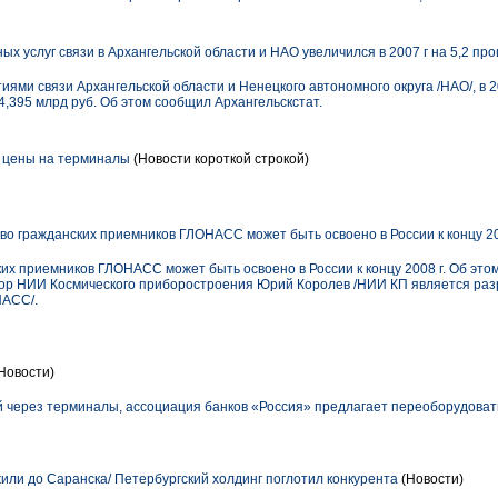
 услуг связи в Архангельской области и НАО увеличился в 2007 г на 5,2 проц
иями связи Архангельской области и Ненецкого автономного округа /НАО/, в 2
 4,395 млрд руб. Об этом сообщил Архангельскстат.
т цены на терминалы
(Новости короткой строкой)
о гражданских приемников ГЛОНАСС может быть освоено в России к концу 20
х приемников ГЛОНАСС может быть освоено в России к концу 2008 г. Об этом
ор НИИ Космического приборостроения Юрий Королев /НИИ КП является раз
НАСС/.
Новости)
 через терминалы, ассоциация банков «Россия» предлагает переоборудовать
ли до Саранска/ Петербургский холдинг поглотил конкурента
(Новости)