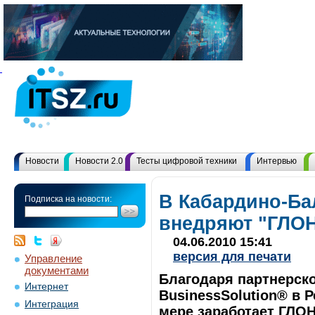
Новости
Новости 2.0
Тесты цифровой техники
Интервью
В Кабардино-Ба
Подписка на новости:
внедряют "ГЛО
04.06.2010 15:41
версия для печати
Управление
документами
Благодаря партнерск
Интернет
BusinessSolution® в 
Интеграция
мере заработает ГЛО