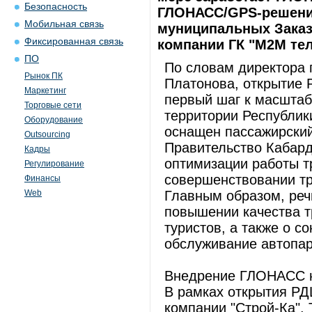
Безопасность
ГЛОНАСС/GPS-решений
Мобильная связь
муниципальных Заказ
Фиксированная связь
компании ГК "М2М тел
ПО
По словам директора 
Рынок ПК
Платонова, открытие 
Маркетинг
первый шаг к масшта
Торговые сети
территории Республи
Оборудование
оснащен пассажирский
Outsourcing
Правительство Кабард
Кадры
оптимизации работы т
Регулирование
совершенствовании тр
Финансы
Web
Главным образом, реч
повышении качества т
туристов, а также о с
обслуживание автопа
Внедрение ГЛОНАСС на
В рамках открытия РД
компании "Строй-Ка".