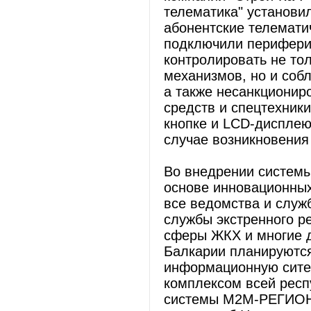
телематика" установи
абонентские телемат
подключили перифери
контролировать не то
механизмов, но и соб
а также несанкционир
средств и спецтехник
кнопке и LCD-дисплею
случае возникновения
Во внедрении системы
основе инновационных
все ведомства и служ
службы экстренного р
сферы ЖКХ и многие д
Балкарии планируются
информационную сите
комплексом всей респ
системы М2М-РЕГИОН 