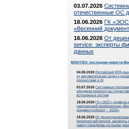
03.07.2026
Системны
отечественные ОС д
18.06.2026
ГК «ЭОС»
«Весенний документ
16.06.2026
От децен
service: эксперты 
данных
MSKIT.RU: последние новости Мо
04.08.2026
Российский RPA-рын
от автоматизации задач к упр
процессами и AI
03.07.2026
Системные програ
обсудили переход на отечеств
встроенных систем
18.06.2026
ГК «ЭОС» подвела и
партнерской конференции «Ве
документооборот – 2026»
16.06.2026
От децентрализован
governed self-service: эксперт
смену парадигмы на рынке дан